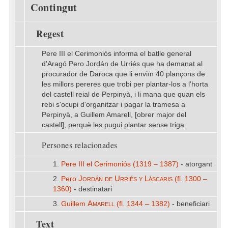
Contingut
Regest
Pere III el Cerimoniós informa el batlle general
d'Aragó Pero Jordán de Urriés que ha demanat al
procurador de Daroca que li enviïn 40 plançons de
les millors pereres que trobi per plantar-los a l'horta
del castell reial de Perpinyà, i li mana que quan els
rebi s'ocupi d'organitzar i pagar la tramesa a
Perpinyà, a Guillem Amarell, [obrer major del
castell], perquè les pugui plantar sense triga.
Persones relacionades
1.
Pere III el Cerimoniós (1319 – 1387)
- atorgant
Jordán de Urriés y Láscaris
2.
Pero
(fl. 1300 –
1360)
- destinatari
Amarell
3.
Guillem
(fl. 1344 – 1382)
- beneficiari
Text