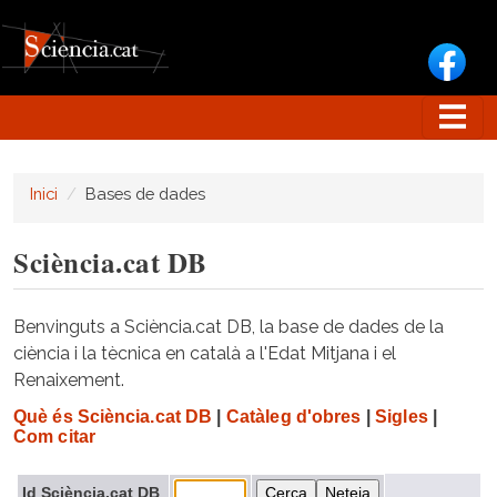
Vés al contingut
Inici
Bases de dades
Sciència.cat DB
Benvinguts a Sciència.cat DB, la base de dades de la
ciència i la tècnica en català a l'Edat Mitjana i el
Renaixement.
Què és Sciència.cat DB
|
Catàleg d'obres
|
Sigles
|
Com citar
Id Sciència.cat DB