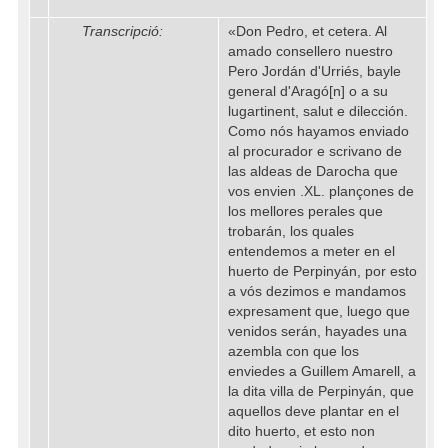
Transcripció:
«Don Pedro, et cetera. Al
amado consellero nuestro
Pero Jordán d'Urriés, bayle
general d'Aragó[n] o a su
lugartinent, salut e dilección.
Como nós hayamos enviado
al procurador e scrivano de
las aldeas de Darocha que
vos envien .XL. plançones de
los mellores perales que
trobarán, los quales
entendemos a meter en el
huerto de Perpinyán, por esto
a vós dezimos e mandamos
expresament que, luego que
venidos serán, hayades una
azembla con que los
enviedes a Guillem Amarell, a
la dita villa de Perpinyán, que
aquellos deve plantar en el
dito huerto, et esto non