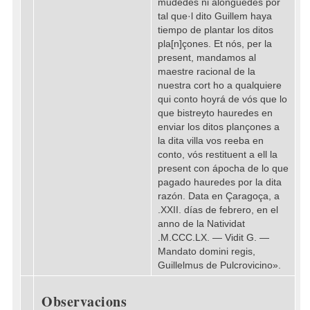
mudedes ni alonguedes por
tal que·l dito Guillem haya
tiempo de plantar los ditos
pla[n]çones. Et nós, per la
present, mandamos al
maestre racional de la
nuestra cort ho a qualquiere
qui conto hoyrá de vós que lo
que bistreyto hauredes en
enviar los ditos plançones a
la dita villa vos reeba en
conto, vós restituent a ell la
present con ápocha de lo que
pagado hauredes por la dita
razón. Data en Çaragoça, a
.XXII. días de febrero, en el
anno de la Natividat
.M.CCC.LX. — Vidit G. —
Mandato domini regis,
Guillelmus de Pulcrovicino».
Observacions