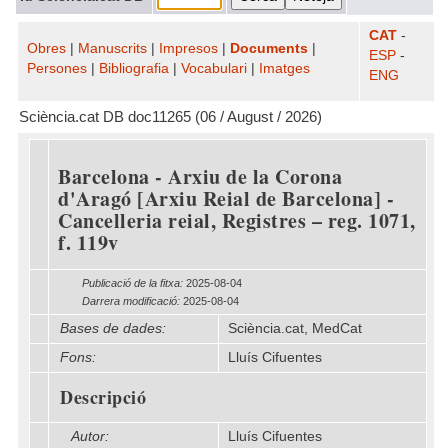
CAT
-
Obres
|
Manuscrits
|
Impresos
|
Documents
|
ESP
-
Persones
|
Bibliografia
|
Vocabulari
|
Imatges
ENG
Sciència.cat DB doc11265 (06 / August / 2026)
Barcelona - Arxiu de la Corona
d'Aragó [Arxiu Reial de Barcelona] -
Cancelleria reial, Registres – reg. 1071,
f. 119v
Publicació de la fitxa:
2025-08-04
Darrera modificació:
2025-08-04
Bases de dades:
Sciència.cat, MedCat
Fons:
Lluís Cifuentes
Descripció
Autor:
Lluís Cifuentes