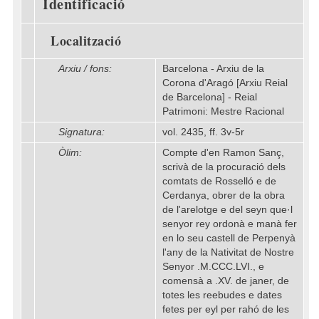
Identificació
Localització
Arxiu / fons:
Barcelona - Arxiu de la
Corona d'Aragó [Arxiu Reial
de Barcelona] - Reial
Patrimoni: Mestre Racional
Signatura:
vol. 2435, ff. 3v-5r
Òlim:
Compte d'en Ramon Sanç,
scrivà de la procuració dels
comtats de Rosselló e de
Cerdanya, obrer de la obra
de l'arelotge e del seyn que·l
senyor rey ordonà e manà fer
en lo seu castell de Perpenyà
l'any de la Nativitat de Nostre
Senyor .M.CCC.LVI., e
comensà a .XV. de janer, de
totes les reebudes e dates
fetes per eyl per rahó de les