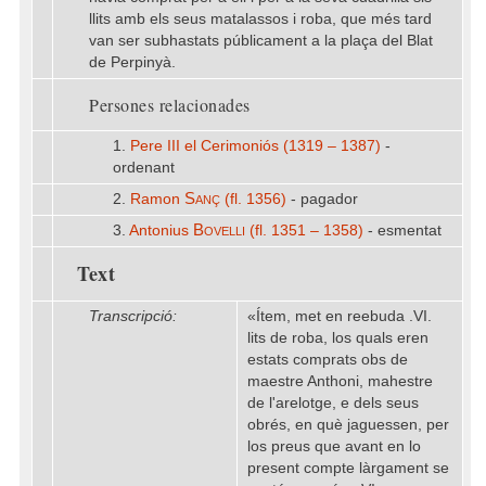
llits amb els seus matalassos i roba, que més tard
van ser subhastats públicament a la plaça del Blat
de Perpinyà.
Persones relacionades
1.
Pere III el Cerimoniós (1319 – 1387)
-
ordenant
Sanç
2.
Ramon
(fl. 1356)
- pagador
Bovelli
3.
Antonius
(fl. 1351 – 1358)
- esmentat
Text
Transcripció:
«Ítem, met en reebuda .VI.
lits de roba, los quals eren
estats comprats obs de
maestre Anthoni, mahestre
de l'arelotge, e dels seus
obrés, en què jaguessen, per
los preus que avant en lo
present compte làrgament se