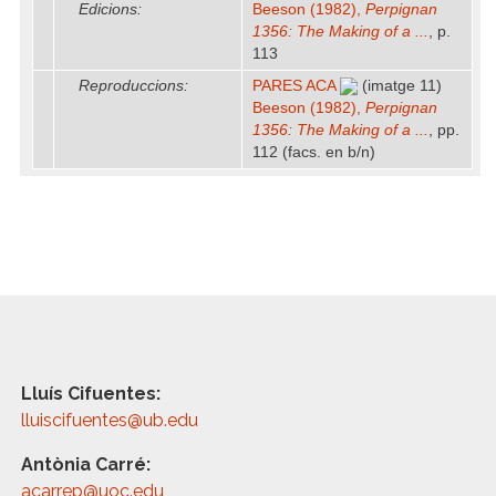
Edicions:
Beeson (1982),
Perpignan
1356: The Making of a ...
, p.
113
Reproduccions:
PARES ACA
(imatge 11)
Beeson (1982),
Perpignan
1356: The Making of a ...
, pp.
112 (facs. en b/n)
Lluís Cifuentes:
lluiscifuentes@ub.edu
Antònia Carré:
acarrep@uoc.edu