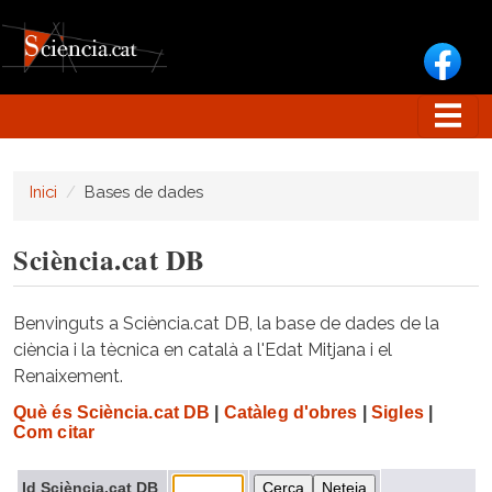
Vés al contingut
Inici
Bases de dades
Sciència.cat DB
Benvinguts a Sciència.cat DB, la base de dades de la
ciència i la tècnica en català a l'Edat Mitjana i el
Renaixement.
Què és Sciència.cat DB
|
Catàleg d'obres
|
Sigles
|
Com citar
Id Sciència.cat DB