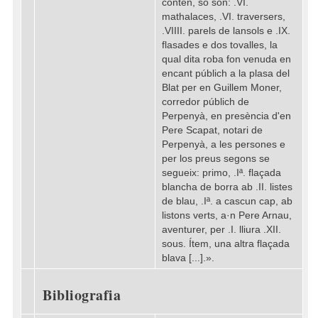
contén, so són: .VI.
mathalaces, .VI. traversers,
.VIIII. parels de lansols e .IX.
flasades e dos tovalles, la
qual dita roba fon venuda en
encant públich a la plasa del
Blat per en Guillem Moner,
corredor públich de
Perpenyà, en presència d'en
Pere Scapat, notari de
Perpenyà, a les persones e
per los preus segons se
segueix: primo, .Iª. flaçada
blancha de borra ab .II. listes
de blau, .Iª. a cascun cap, ab
listons verts, a·n Pere Arnau,
aventurer, per .I. lliura .XII.
sous. Ítem, una altra flaçada
blava [...].».
Bibliografia