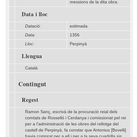
messions de la dita obra.
Data i lloc
Datació:
estimada
Data:
1356
Lloc:
Perpinyà
Llengua
Català
Contingut
Regest
Ramon Sanç, escrivà de la procuració reial dels
comtats de Rosselló i Cerdanya i comissionat pel rei
per a l'administració de les obres del rellotge del
castell de Perpinyà, fa constar que Antonius [Bovelli]
havia comprat per a ell i per a la seva cuadrilla sis