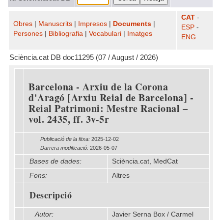
CAT
-
Obres
|
Manuscrits
|
Impresos
|
Documents
|
ESP
-
Persones
|
Bibliografia
|
Vocabulari
|
Imatges
ENG
Sciència.cat DB doc11295 (07 / August / 2026)
Barcelona - Arxiu de la Corona
d'Aragó [Arxiu Reial de Barcelona] -
Reial Patrimoni: Mestre Racional –
vol. 2435, ff. 3v-5r
Publicació de la fitxa:
2025-12-02
Darrera modificació:
2026-05-07
Bases de dades:
Sciència.cat, MedCat
Fons:
Altres
Descripció
Autor:
Javier Serna Box / Carmel