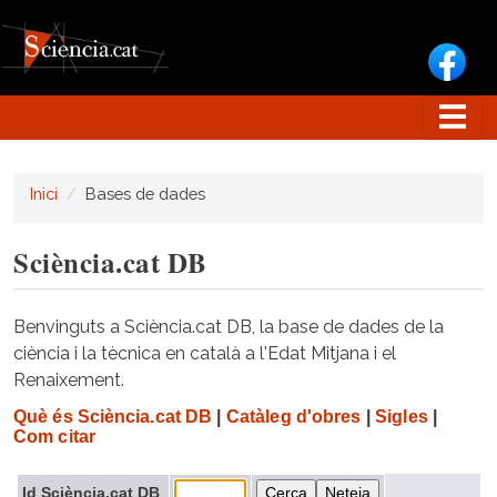
Vés al contingut
Inici
Bases de dades
Sciència.cat DB
Benvinguts a Sciència.cat DB, la base de dades de la
ciència i la tècnica en català a l'Edat Mitjana i el
Renaixement.
Què és Sciència.cat DB
|
Catàleg d'obres
|
Sigles
|
Com citar
Id Sciència.cat DB