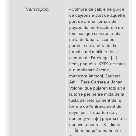
Transcripció:
«Compra de calç e de guix e
de cayrons e port de aquell e
port de arena, jornals de
peyres de morteradors e de
fèmines que serviren a obs
de la de tapar alscunes
portes e de la obra de la
fornal e del motlle e de la
cambra de l'arelotge. [...]
Ítem, pagué a .XXIX. de mag
a·n mahestre Jacme,
mahestre Anthoni, Jaubert
Amill, Pere Carrera e Johan
Volona, que pujaren tots alt a
la torre per penre mida de la
fusta del reforçament de la
torre e de l'entrevament del
seyn, per .I. quarton de vi,
que no y volia[n] pujar si no·ls
donave a beure, .X. [diners].
— Ítem, pagué a mahestre