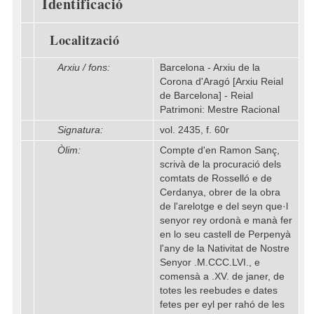
Identificació
Localització
Arxiu / fons:
Barcelona - Arxiu de la
Corona d'Aragó [Arxiu Reial
de Barcelona] - Reial
Patrimoni: Mestre Racional
Signatura:
vol. 2435, f. 60r
Òlim:
Compte d'en Ramon Sanç,
scrivà de la procuració dels
comtats de Rosselló e de
Cerdanya, obrer de la obra
de l'arelotge e del seyn que·l
senyor rey ordonà e manà fer
en lo seu castell de Perpenyà
l'any de la Nativitat de Nostre
Senyor .M.CCC.LVI., e
comensà a .XV. de janer, de
totes les reebudes e dates
fetes per eyl per rahó de les