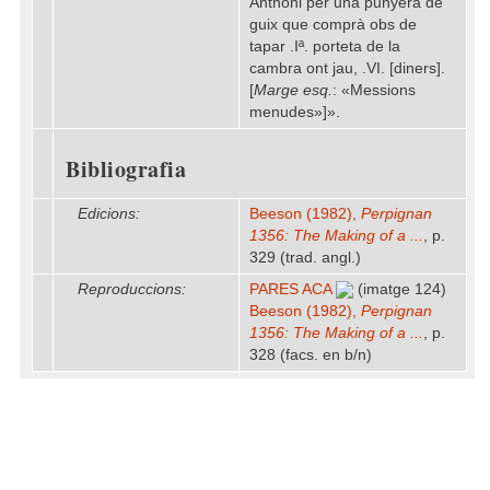
Anthoni per una punyera de
guix que comprà obs de
tapar .Iª. porteta de la
cambra ont jau, .VI. [diners].
[
Marge esq.
: «Messions
menudes»]».
Bibliografia
Edicions:
Beeson (1982),
Perpignan
1356: The Making of a ...
, p.
329 (trad. angl.)
Reproduccions:
PARES ACA
(imatge 124)
Beeson (1982),
Perpignan
1356: The Making of a ...
, p.
328 (facs. en b/n)