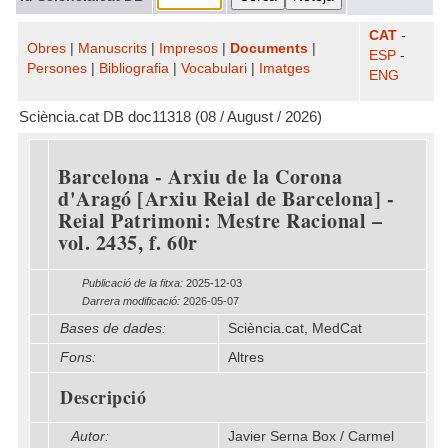
CAT
-
Obres
|
Manuscrits
|
Impresos
|
Documents
|
ESP
-
Persones
|
Bibliografia
|
Vocabulari
|
Imatges
ENG
Sciència.cat DB doc11318 (08 / August / 2026)
Barcelona - Arxiu de la Corona
d'Aragó [Arxiu Reial de Barcelona] -
Reial Patrimoni: Mestre Racional –
vol. 2435, f. 60r
Publicació de la fitxa:
2025-12-03
Darrera modificació:
2026-05-07
Bases de dades:
Sciència.cat, MedCat
Fons:
Altres
Descripció
Autor:
Javier Serna Box / Carmel