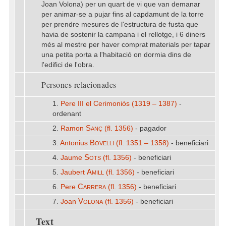
Joan Volona) per un quart de vi que van demanar
per animar-se a pujar fins al capdamunt de la torre
per prendre mesures de l'estructura de fusta que
havia de sostenir la campana i el rellotge, i 6 diners
més al mestre per haver comprat materials per tapar
una petita porta a l'habitació on dormia dins de
l'edifici de l'obra.
Persones relacionades
1.
Pere III el Cerimoniós (1319 – 1387)
-
ordenant
Sanç
2.
Ramon
(fl. 1356)
- pagador
Bovelli
3.
Antonius
(fl. 1351 – 1358)
- beneficiari
Sots
4.
Jaume
(fl. 1356)
- beneficiari
Amill
5.
Jaubert
(fl. 1356)
- beneficiari
Carrera
6.
Pere
(fl. 1356)
- beneficiari
Volona
7.
Joan
(fl. 1356)
- beneficiari
Text