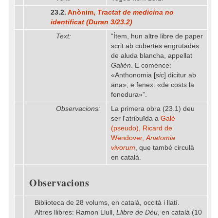
23.2.
Anònim,
Tractat de medicina no
identificat (Duran 3/23.2)
Text:
“Ítem, hun altre libre de paper
scrit ab cubertes engrutades
de aluda blancha, appellat
Galièn
. E comence:
«Anthonomia [
sic
] dicitur ab
ana»; e fenex: «de costs la
fenedura»”.
Observacions:
La primera obra (23.1) deu
ser l'atribuïda a
Galè
(pseudo), Ricard de
Wendover,
Anatomia
vivorum
, que també circulà
en català.
Observacions
Biblioteca de 28 volums, en català, occità i llatí.
Altres llibres: Ramon Llull,
Llibre de Déu
, en català (10