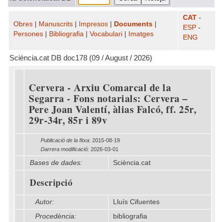
CAT
-
Obres
|
Manuscrits
|
Impresos
|
Documents
|
ESP
-
Persones
|
Bibliografia
|
Vocabulari
|
Imatges
ENG
Sciència.cat DB doc178 (09 / August / 2026)
Cervera - Arxiu Comarcal de la
Segarra - Fons notarials: Cervera –
Pere Joan Valentí, àlias Falcó, ff. 25r,
29r-34r, 85r i 89v
Publicació de la fitxa:
2015-08-19
Darrera modificació:
2026-03-01
Bases de dades:
Sciència.cat
Descripció
Autor:
Lluís Cifuentes
Procedència:
bibliografia