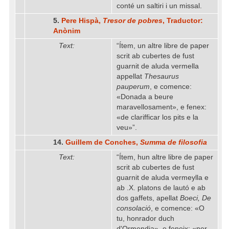
conté un saltiri i un missal.
5.
Pere Hispà,
Tresor de pobres
, Traductor:
Anònim
Text:
“Ítem, un altre libre de paper
scrit ab cubertes de fust
guarnit de aluda vermella
appellat
Thesaurus
pauperum
, e comence:
«Donada a beure
maravellosament», e fenex:
«de clarifficar los pits e la
veu»”.
14.
Guillem de Conches,
Summa de filosofia
Text:
“Ítem, hun altre libre de paper
scrit ab cubertes de fust
guarnit de aluda vermeylla e
ab .X. platons de lautó e ab
dos gaffets, apellat
Boeci, De
consolació
, e comence: «O
tu, honrador duch
d'Ormendia», e feneix: «per