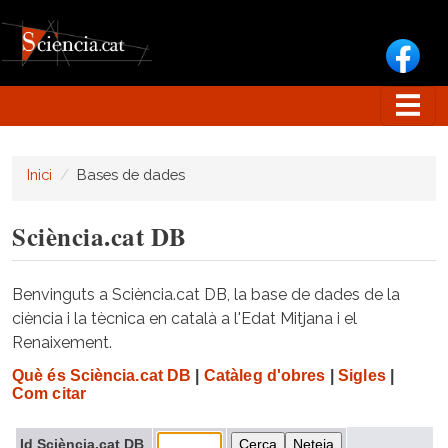
Vés al contingut
Inici
Bases de dades
Sciència.cat DB
Benvinguts a Sciència.cat DB, la base de dades de la
ciència i la tècnica en català a l'Edat Mitjana i el
Renaixement.
Què és Sciència.cat DB
|
Catàleg d'obres
|
Sigles
|
Com citar
Id Sciència.cat DB