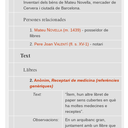
Inventari dels béns de Mateu Novella, mercader de
Cervera i ciutadà de Barcelona.
Persones relacionades
Novella
1.
Mateu
(m. 1439)
- posseïdor de
llibres
Valentí
2.
Pere Joan
(fl. s. XV-1)
- notari
Text
Llibres
2.
Anònim,
Receptari de medicina (referències
genèriques)
Text:
“Ítem, hun altre libret de
paper sens cubertes en què
ha moltes medecines e
receptes”.
Observacions:
En un arquibanc gran,
juntament amb un llibre que