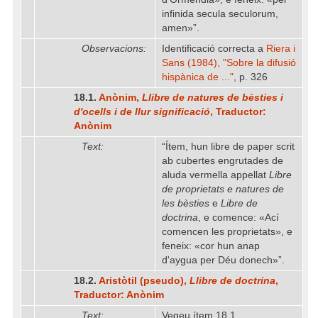
infinida secula seculorum,
amen»”.
Observacions:
Identificació correcta a
Riera i
Sans (1984), "Sobre la difusió
hispànica de ..."
, p. 326
18.1.
Anònim,
Llibre de natures de bèsties i
d'ocells i de llur significació
, Traductor:
Anònim
Text:
“Ítem, hun libre de paper scrit
ab cubertes engrutades de
aluda vermella appellat
Libre
de proprietats e natures de
les bèsties
e
Libre de
doctrina
, e comence: «Ací
comencen les proprietats», e
feneix: «cor hun anap
d'aygua per Déu donech»”.
18.2.
Aristòtil (pseudo),
Llibre de doctrina
,
Traductor: Anònim
Text:
Vegeu ítem 18.1.