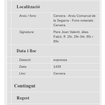
Localització
Arxiu / fons:
Cervera - Arxiu Comarcal de
la Segarra - Fons notarials:
Cervera
Signatura:
Pere Joan Valentí, àlias
Falcó, ff. 25r, 29r-34r, 85r i
89v
Data i lloc
Datació:
expressa
Data:
1439
Lloc:
Cervera
Contingut
Regest