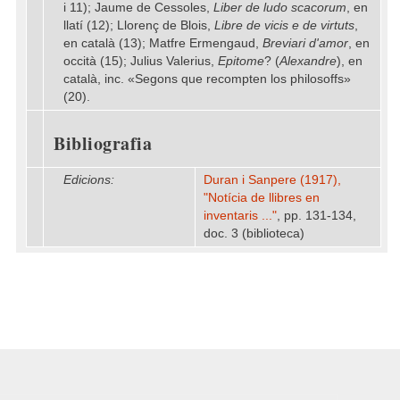
i 11); Jaume de Cessoles,
Liber de ludo scacorum
, en
llatí (12); Llorenç de Blois,
Libre de vicis e de virtuts
,
en català (13); Matfre Ermengaud,
Breviari d'amor
, en
occità (15); Julius Valerius,
Epitome
? (
Alexandre
), en
català, inc. «Segons que recompten los philosoffs»
(20).
Bibliografia
Edicions:
Duran i Sanpere (1917),
"Notícia de llibres en
inventaris ..."
, pp. 131-134,
doc. 3 (biblioteca)