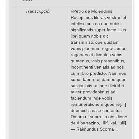
Transcripció:
«Petro de Molendinis.
Recepimus literas vestras et
intelleximus ea que nobis
significastis super facto illius
libri quem nobis dici
transmisisti, que quidam
vobis plurimum regraciamur,
rogantes et dicentes vobis
quatenus, visis presentibus,
incontinenti veniatis ad nos
cum libro predicto. Nam nos
super labore et damno quod
sustinuistis ratione dicti libri
taliter providebimus ad
faciendum inde vobis
remunerationem quod re[...]
debebistis esse contentus.
Datam ut supra [in obsidione
de Albarrazino, .IIIº. kal. julii].
— Raimundus Scorna».