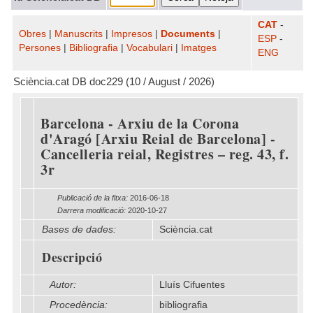
CAT
-
Obres
|
Manuscrits
|
Impresos
|
Documents
|
ESP
-
Persones
|
Bibliografia
|
Vocabulari
|
Imatges
ENG
Sciència.cat DB doc229 (10 / August / 2026)
Barcelona - Arxiu de la Corona
d'Aragó [Arxiu Reial de Barcelona] -
Cancelleria reial, Registres – reg. 43, f.
3r
Publicació de la fitxa:
2016-06-18
Darrera modificació:
2020-10-27
Bases de dades:
Sciència.cat
Descripció
Autor:
Lluís Cifuentes
Procedència:
bibliografia