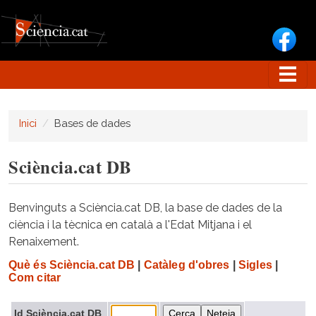
Vés al contingut
Inici
Bases de dades
Sciència.cat DB
Benvinguts a Sciència.cat DB, la base de dades de la
ciència i la tècnica en català a l'Edat Mitjana i el
Renaixement.
Què és Sciència.cat DB
|
Catàleg d'obres
|
Sigles
|
Com citar
Id Sciència.cat DB