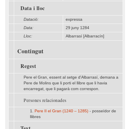
Data i lloc
Datació:
expressa
Data:
29 juny 1284
Lloc:
Albarrasí [Albarracín]
Contingut
Regest
Pere el Gran, essent al setge d'Albarrasí, demana a
Pere de Molins que li porti el llibre que li havia
encarregat, que li pagarà com correspon.
Persones relacionades
1.
Pere II el Gran (1240 – 1285)
- posseïdor de
llibres
Text