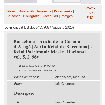
CAT
-
Obres
|
Manuscrits
|
Impresos
|
Documents
|
ESP
-
Persones
|
Bibliografia
|
Vocabulari
|
Imatges
ENG
Sciència.cat DB doc3495 (08 / August / 2026)
Barcelona - Arxiu de la Corona
d'Aragó [Arxiu Reial de Barcelona] -
Reial Patrimoni: Mestre Racional –
vol. 5, f. 98v
Publicació de la fitxa:
2020-10-01
Darrera modificació:
2025-08-25
Bases de dades:
Sciència.cat, MedCat
Fons:
Lluís Cifuentes
Descripció
Autor:
Lluís Cifuentes