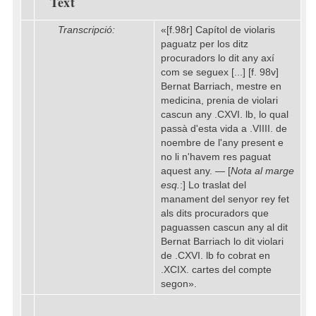
Text
Transcripció:
«[f.98r] Capítol de violaris
paguatz per los ditz
procuradors lo dit any axí
com se seguex [...] [f. 98v]
Bernat Barriach, mestre en
medicina, prenia de violari
cascun any .CXVI. lb, lo qual
passà d'esta vida a .VIIII. de
noembre de l'any present e
no li n'havem res paguat
aquest any. — [
Nota al marge
esq.
:] Lo traslat del
manament del senyor rey fet
als dits procuradors que
paguassen cascun any al dit
Bernat Barriach lo dit violari
de .CXVI. lb fo cobrat en
.XCIX. cartes del compte
segon».