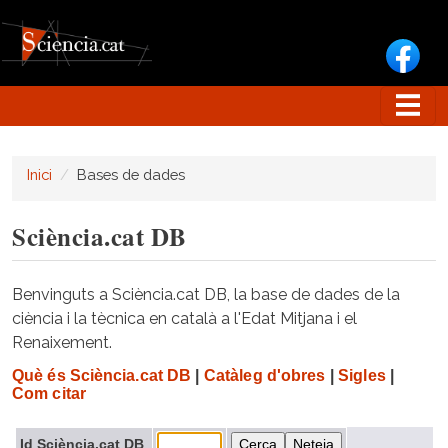
Vés al contingut
Inici
Bases de dades
Sciència.cat DB
Benvinguts a Sciència.cat DB, la base de dades de la
ciència i la tècnica en català a l'Edat Mitjana i el
Renaixement.
Què és Sciència.cat DB
|
Catàleg d'obres
|
Sigles
|
Com citar
Id Sciència.cat DB