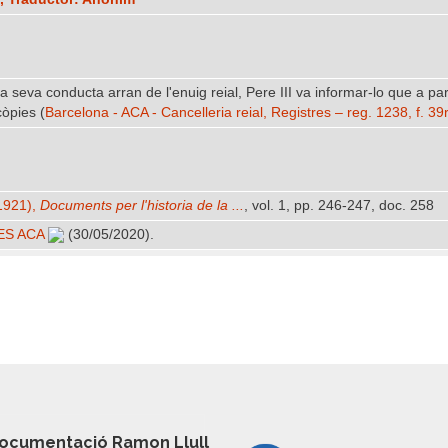
seva conducta arran de l'enuig reial, Pere III va informar-lo que a part
còpies (
Barcelona - ACA - Cancelleria reial, Registres – reg. 1238, f. 
-1921),
Documents per l'historia de la ...
, vol. 1, pp. 246-247, doc. 258
ES ACA
(30/05/2020).
ocumentació Ramon Llull