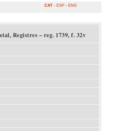
CAT
-
ESP
-
ENG
al, Registres – reg. 1739, f. 32v