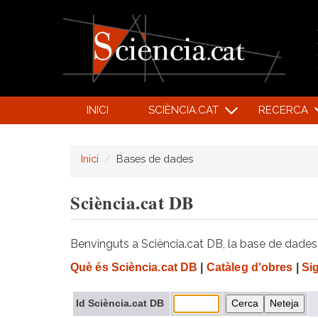
INICI
SCIÈNCIA.CAT
RECERCA
Inici
Bases de dades
Sciència.cat DB
Benvinguts a Sciència.cat DB, la base de dades d
Què és Sciència.cat DB
|
Catàleg d'obres
|
Si
Id Sciència.cat DB