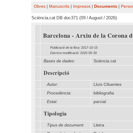
Obres
|
Manuscrits
|
Impresos
|
Documents
|
Perso
Sciència.cat DB doc371 (09 / August / 2026)
Barcelona - Arxiu de la Corona d'
Publicació de la fitxa:
2017-10-15
Darrera modificació:
2020-05-30
Bases de dades:
Sciència.cat
Descripció
Autor:
Lluís Cifuentes
Procedència:
bibliografia
Estat:
parcial
Tipologia
Tipus de document:
Lletra