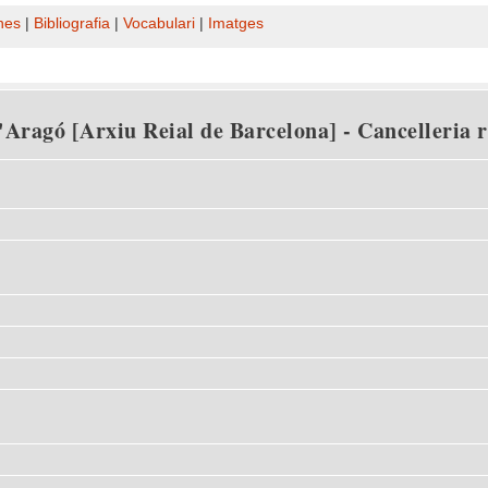
nes
|
Bibliografia
|
Vocabulari
|
Imatges
Aragó [Arxiu Reial de Barcelona] - Cancelleria rei