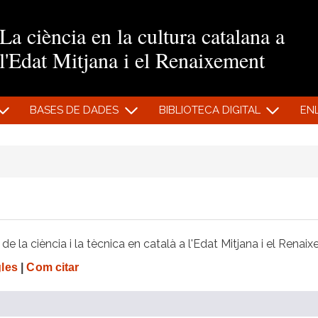
Vés al contingut
La ciència en la cultura catalana a
l'Edat Mitjana i el Renaixement
BASES DE DADES
BIBLIOTECA DIGITAL
EN
e la ciència i la tècnica en català a l'Edat Mitjana i el Renai
gles
|
Com citar