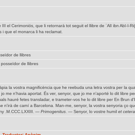
re III el Cerimoniós, que li retornarà tot seguit el llibre de ʿAlī ibn Abī-
es i que el monarca li ha reclamat.
seïdor de llibres
 posseïdor de llibres
àpia la vostra magnificència que he reebuda una letra vostra per la qua
l jo me n'havia aportat. És ver, senyor, que jo me n'aporté lo dit libre p
als hauré fetes transladar, e trameter-vos he lo dit libre per En Brun d'
e n'irà de camí a Barcelona. Man-me, senyor, la vostra senyoria ço que
'any .M.CCC.LXXIII. —
Primogenitus
. — Senyor, lo vostre humil
et cetera
, Traductor: Anònim