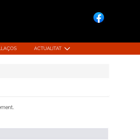
LLAÇOS
ACTUALITAT
xement.