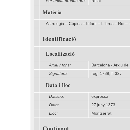
Per unitat productora:
Reial
Matèria
Astrologia – Còpies – Infant – Llibres – Rei –
Identificació
Localització
Arxiu / fons:
Barcelona - Arxiu de 
Signatura:
reg. 1739, f. 32v
Data i lloc
Datació:
expressa
Data:
27 juny 1373
Lloc:
Montserrat
Contingut