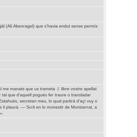
l-Riǧāl (Alí Abenragel) que s'havia endut sense permís
l me manats que us trameta .I. libre vostre apellat
er tal que d'aquell pogués fer traure o transladar
Estahués, secretari meu, lo qual partirà d'açí vuy o
 li plaurà. — Scrit en lo monestir de Montserrat, a
».