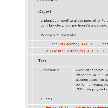
Regest
L'infant Joan certifica al seu pare, el rei Pe
de la biblioteca reial per treure'n unes còpi
Persones relacionades
1.
Joan I el Caçador (1350 – 1396)
- pos
2.
Pere III el Cerimoniós (1319 – 1387)
-
Text
Transcripció:
«Molt alt
et cetera
. S
Alí Abenraxel
, lo qua
alcunes coses, les qu
per lo matí demà, e s
.XXVII. de juny de l
Llibres
Ibn Abī-l-Riǧāl,
Llibre de les nativitats