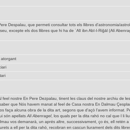
Pere Despalau, que permeti consultar tots els llibres d'astronomia/astr
u, excepte els dos llibres que hi ha de ʿAlī ibn Abī-l-Riǧāl (Alí Abenrage
 atorgant
iari
tari
l feel nostre En Pere Dezpalau, tinent les claus del nostre archiu de l
saber que Nós havem manat al feel de Casa nostra En Dalmau Çesplanes,
 nos faça alcuna obra de la dita art, segons que d'açò l'avem informat
qui són apellats
Alí Abenragel
, los quals per la dita rahó no cal que·l li liu
almau vos demanarà, un aprés altre, successivament, ço és, ell retén a v
liurets a ell per la dita rahó, recobran en cascun liurament dels dits libr