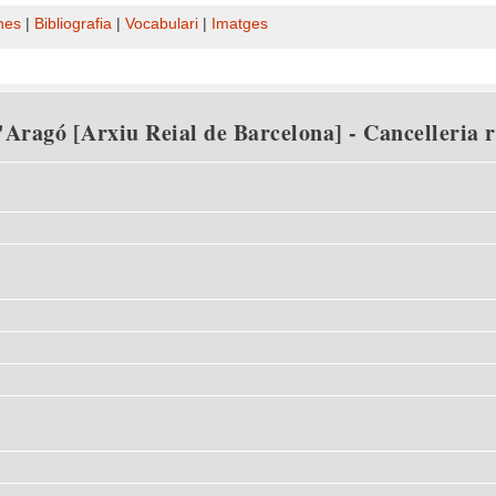
nes
|
Bibliografia
|
Vocabulari
|
Imatges
Aragó [Arxiu Reial de Barcelona] - Cancelleria rei