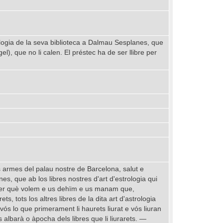
ologia de la seva biblioteca a Dalmau Sesplanes, que
l), que no li calen. El préstec ha de ser llibre per
es armes del palau nostre de Barcelona, salut e
 que ab los libres nostres d'art d'estrologia qui
. Per què volem e us dehïm e us manam que,
rets, tots los altres libres de la dita art d'astrologia
ós lo que primerament li haurets liurat e vós liuran
es albarà o àpocha dels libres que li liurarets. —