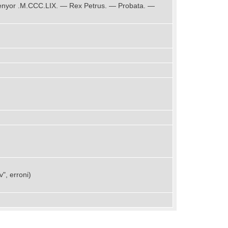
re Senyor .M.CCC.LIX. — Rex Petrus. — Probata. —
v", erroni)