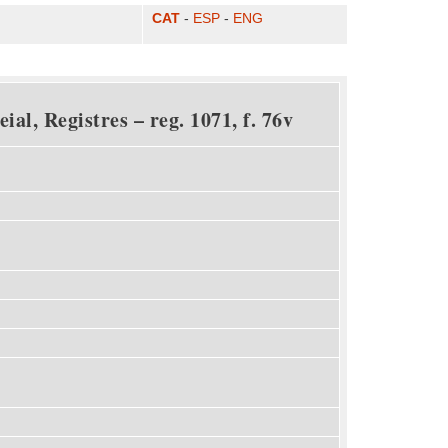
CAT
-
ESP
-
ENG
al, Registres – reg. 1071, f. 76v