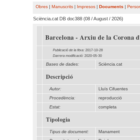
Obres
|
Manuscrits
|
Impresos
|
Documents
|
Perso
Sciència.cat DB doc388 (08 / August / 2026)
Barcelona - Arxiu de la Corona d'
Publicació de la fitxa:
2017-10-28
Darrera modificació:
2020-05-30
Bases de dades:
Sciència.cat
Descripció
Autor:
Lluís Cifuentes
Procedència:
reproducció
Estat:
completa
Tipologia
Tipus de document:
Manament