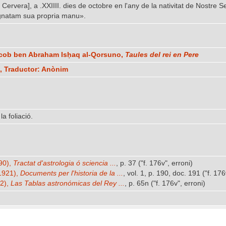
Cervera], a .XXIIII. dies de octobre en l'any de la nativitat de Nost
ignatam sua propria manu».
acob ben Abraham Isḥaq al-Qorsuno,
Taules del rei en Pere
, Traductor: Anònim
a foliació.
90),
Tractat d'astrologia ó sciencia ...
, p. 37 ("f. 176v", erroni)
-1921),
Documents per l'historia de la ...
, vol. 1, p. 190, doc. 191 ("f. 176
62),
Las Tablas astronómicas del Rey ...
, p. 65n ("f. 176v", erroni)