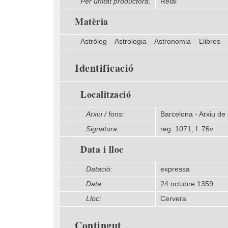
Per unitat productora:
Reial
Matèria
Astròleg – Astrologia – Astronomia – Llibres –
Identificació
Localització
Arxiu / fons:
Barcelona - Arxiu de 
Signatura:
reg. 1071, f. 76v
Data i lloc
Datació:
expressa
Data:
24 octubre 1359
Lloc:
Cervera
Contingut