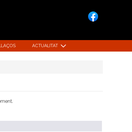
LLAÇOS
ACTUALITAT
xement.