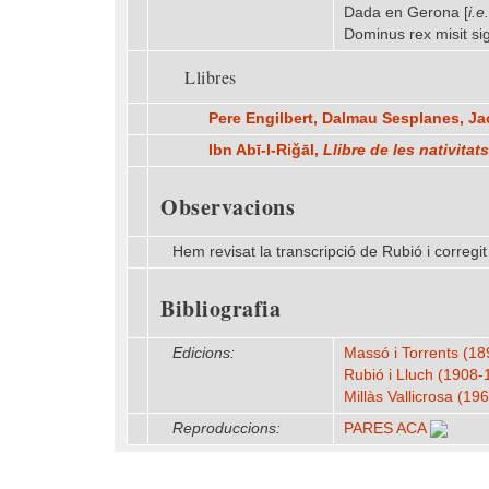
Dada en Gerona [
i.e.
Dominus rex misit s
Llibres
Pere Engilbert, Dalmau Sesplanes, J
Ibn Abī-l-Riǧāl,
Llibre de les nativitats
Observacions
Hem revisat la transcripció de Rubió i corregit l
Bibliografia
Edicions:
Massó i Torrents (18
Rubió i Lluch (1908
Millàs Vallicrosa (19
Reproduccions:
PARES ACA