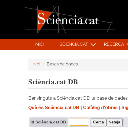
INICI
SCIÈNCIA.CAT
RECERCA
Inici
Bases de dades
Sciència.cat DB
Benvinguts a Sciència.cat DB, la base de dades d
Què és Sciència.cat DB
|
Catàleg d'obres
|
Si
Id Sciència.cat DB