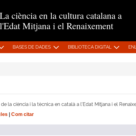
Vés al contingut
La ciència en la cultura catalana a
l'Edat Mitjana i el Renaixement
BASES DE DADES
BIBLIOTECA DIGITAL
EN
e la ciència i la tècnica en català a l'Edat Mitjana i el Renai
gles
|
Com citar