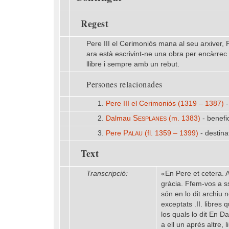
Regest
Pere III el Cerimoniós mana al seu arxiver, 
ara està escrivint-ne una obra per encàrrec se
llibre i sempre amb un rebut.
Persones relacionades
1.
Pere III el Cerimoniós (1319 – 1387)
-
Sesplanes
2.
Dalmau
(m. 1383)
- benefic
Palau
3.
Pere
(fl. 1359 – 1399)
- destina
Text
Transcripció:
«En Pere et cetera. A
gràcia. Ffem-vos a s
són en lo dit archiu
exceptats .II. libres 
los quals lo dit En D
a ell un aprés altre, 