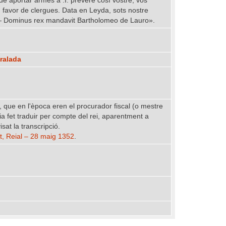
de aportar armes a .I. prevere cosí vostre, vos
 favor de clergues. Data en Leyda, sots nostre
I. — Dominus rex mandavit Bartholomeo de Lauro».
eralada
r, que en l'època eren el procurador fiscal (o mestre
via fet traduir per compte del rei, aparentment a
at la transcripció.
nt, Reial – 28 maig 1352
.