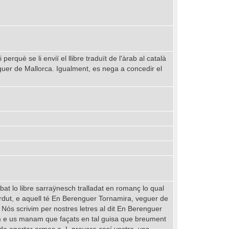
rquè se li enviï el llibre traduït de l'àrab al català
eguer de Mallorca. Igualment, es nega a concedir el
at lo libre sarraÿnesch tralladat en romanç lo qual
dut, e aquell té En Berenguer Tornamira, veguer de
Nós scrivim per nostres letres al dit En Berenguer
em e us manam que façats en tal guisa que breument