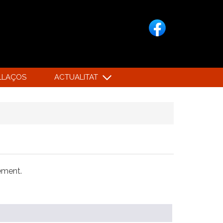
LLAÇOS
ACTUALITAT
xement.