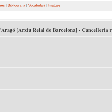
nes
|
Bibliografia
|
Vocabulari
|
Imatges
Aragó [Arxiu Reial de Barcelona] - Cancelleria rei