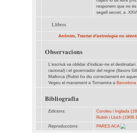
hajam lo dit libre [
ms
responem que no és h
segell secret, a .XX
Llibres
Anònim,
Tractat d'astrologia no iden
Observacions
L'escrivà va oblidar d'indicar-ne el destinata
racional) i el governador del regne (llavors Gi
Mallorca (Rubió ho diu correctament en aquest
Vegeu el manament a Tornamira a
Barcelona 
Bibliografia
Edicions:
Coroleu i Inglada (1
Rubió i Lluch (1908
Reproduccions:
PARES ACA