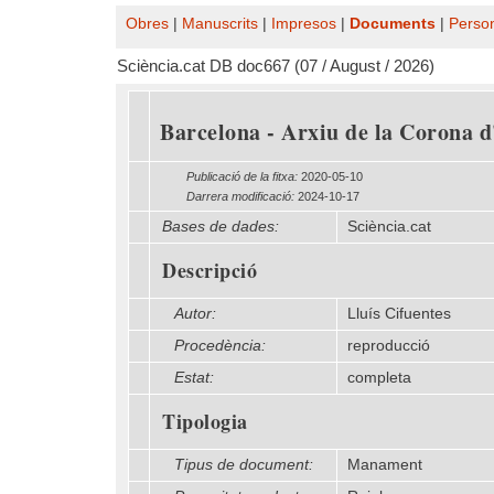
Obres
|
Manuscrits
|
Impresos
|
Documents
|
Perso
Sciència.cat DB doc667 (07 / August / 2026)
Barcelona - Arxiu de la Corona d'
Publicació de la fitxa:
2020-05-10
Darrera modificació:
2024-10-17
Bases de dades:
Sciència.cat
Descripció
Autor:
Lluís Cifuentes
Procedència:
reproducció
Estat:
completa
Tipologia
Tipus de document:
Manament