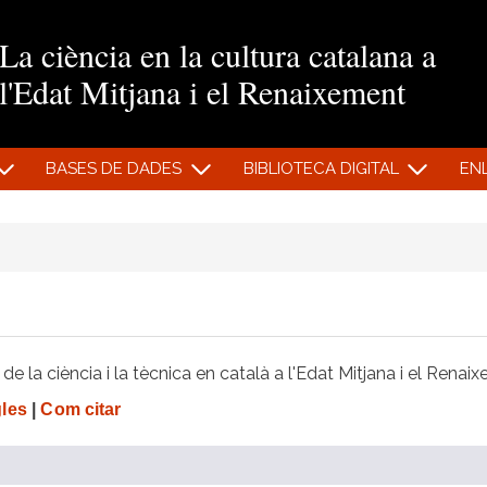
Vés al contingut
La ciència en la cultura catalana a
l'Edat Mitjana i el Renaixement
BASES DE DADES
BIBLIOTECA DIGITAL
EN
e la ciència i la tècnica en català a l'Edat Mitjana i el Renai
gles
|
Com citar