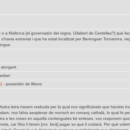
o a Mallorca [el governador del regne, Gilabert de Centelles?] que faci pe
s'havia extraviat i que ha estat localitzat per Berenguer Tornamira, v
lergue.
 atorgant
ediari
8)
- posseïdor de llibres
stra letra havem reebuda per la qual nos significàvets que havíets trob
am, nos fahia aesplenar de morisch en romanç cathalà, lo qual fo per
etra e les coses en aquella contengudes bé enteses, vos responem que 
ameta, car Nós li farem [
ms.
farā] pagar so que li costarà. Per què vol