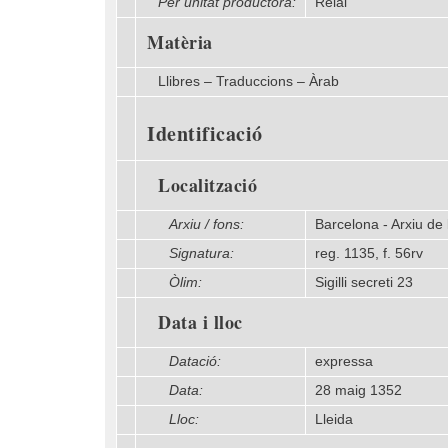
Per unitat productora:
Reial
Matèria
Llibres – Traduccions – Àrab
Identificació
Localització
Arxiu / fons:
Barcelona - Arxiu de 
Signatura:
reg. 1135, f. 56rv
Òlim:
Sigilli secreti 23
Data i lloc
Datació:
expressa
Data:
28 maig 1352
Lloc:
Lleida