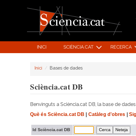
INICI
SCIÈNCIA.CAT
RECERCA
Inici
Bases de dades
Sciència.cat DB
Benvinguts a Sciència.cat DB, la base de dades d
Què és Sciència.cat DB
|
Catàleg d'obres
|
Si
Id Sciència.cat DB