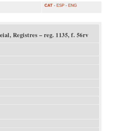
CAT
-
ESP
-
ENG
al, Registres – reg. 1135, f. 56rv