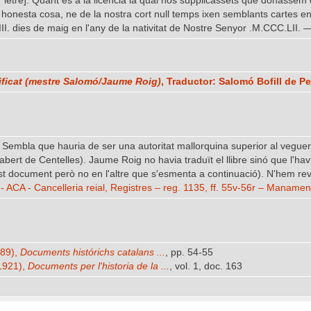
.
letre]. Quant és a la licència la qual nos supplicàssets que donàssem 
onesta cosa, ne de la nostra cort null temps ixen semblants cartes en
VIII. dies de maig en l'any de la nativitat de Nostre Senyor .M.CCC.LI
tificat (mestre Salomó/Jaume Roig)
, Traductor: Salomó Bofill de P
ri. Sembla que hauria de ser una autoritat mallorquina superior al vegue
labert de Centelles). Jaume Roig no havia traduït el llibre sinó que l'ha
 document però no en l'altre que s'esmenta a continuació). N'hem revis
- ACA - Cancelleria reial, Registres – reg. 1135, ff. 55v-56r – Maname
889),
Documents histórichs catalans ...
, pp. 54-55
-1921),
Documents per l'historia de la ...
, vol. 1, doc. 163