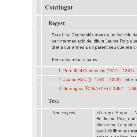
Contingut
Regest
Pere III el Cerimoniós mana a un individu de 
per intermediació del difunt Jaume Roig que 
dret a dur armes a un parent seu que era c
Persones relacionades
1.
Pere III el Cerimoniós (1319 – 1387)
-
Roig
2.
Jaume
(fl. 1344 – 1348)
- interm
Tornamira
3.
Berenguer
(fl. 1352 – 136
Text
Transcripció:
«Lo rey d'Aragó. — Vo
En Jacme Roig, quònd
Mallorcha. La qual l
que·l dit libre nos tr