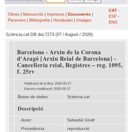
CAT
-
Obres
|
Manuscrits
|
Impresos
|
Documents
|
ESP
-
Persones
|
Bibliografia
|
Vocabulari
|
Imatges
ENG
Sciència.cat DB doc7273 (07 / August / 2026)
Barcelona - Arxiu de la Corona
d'Aragó [Arxiu Reial de Barcelona] -
Cancelleria reial, Registres – reg. 1095,
f. 25rv
Publicació de la fitxa:
2025-05-27
Darrera modificació:
2025-05-27
Bases de dades:
Sciència.cat
Descripció
Autor:
Sebastià Giralt
Procedència:
reproducció