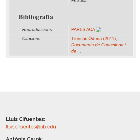
Petrus».
Bibliografia
Reproduccions:
PARES ACA
Citacions:
Trenchs Òdena (2011),
Documents de Cancelleria i
de ...
Lluís Cifuentes:
lluiscifuentes@ub.edu
Antònia Carré: