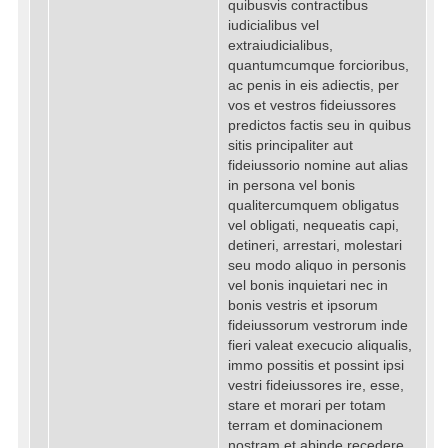
quibusvis contractibus
iudicialibus vel
extraiudicialibus,
quantumcumque forcioribus,
ac penis in eis adiectis, per
vos et vestros fideiussores
predictos factis seu in quibus
sitis principaliter aut
fideiussorio nomine aut alias
in persona vel bonis
qualitercumquem obligatus
vel obligati, nequeatis capi,
detineri, arrestari, molestari
seu modo aliquo in personis
vel bonis inquietari nec in
bonis vestris et ipsorum
fideiussorum vestrorum inde
fieri valeat execucio aliqualis,
immo possitis et possint ipsi
vestri fideiussores ire, esse,
stare et morari per totam
terram et dominacionem
nostram et abinde recedere