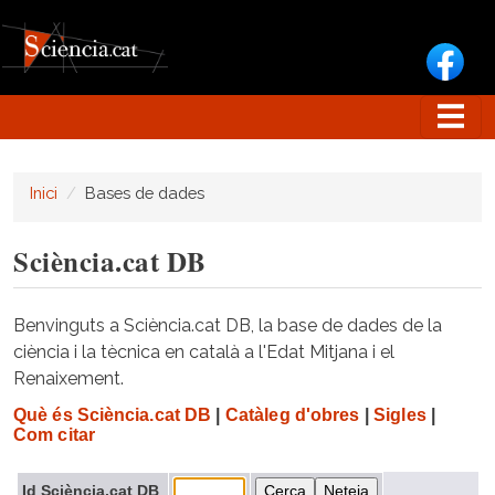
Vés al contingut
Inici
Bases de dades
Sciència.cat DB
Benvinguts a Sciència.cat DB, la base de dades de la
ciència i la tècnica en català a l'Edat Mitjana i el
Renaixement.
Què és Sciència.cat DB
|
Catàleg d'obres
|
Sigles
|
Com citar
Id Sciència.cat DB