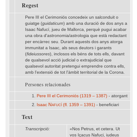
Regest
Pere III el Cerimoniós concedeix un salconduit o
guiatge (
guidaticum
) amb una duració de dos anys a
Isaac Nafucí, jueu de Mallorca, perquè pugui acabar
una obra d'astronomia/astrologia que està redactant
per encàrrec seu. Durant aquests dos anys atorga
immunitat a Isaac, als seus deutors i garants
(
fideiussores
), inclosos els béns de tots ells, davant
de qualsevol acció judicial o extrajudicial que
qualsevol autoritat pretengui emprendre contra ells,
amb l'extensió de tot l'àmbit territorial de la Corona.
Persones relacionades
1.
Pere III el Cerimoniós (1319 – 1387)
- atorgant
Nafucí
2.
Isaac
(fl. 1359 – 1391)
- beneficiari
Text
Transcripció:
«Nos Petrus, et cetera. Ut
vos Içacus Nafuci, iudeus