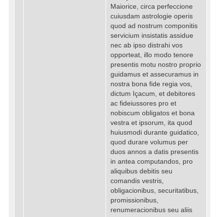
Maiorice, circa perfeccione
cuiusdam astrologie operis
quod ad nostrum componitis
servicium insistatis assidue
nec ab ipso distrahi vos
opporteat, illo modo tenore
presentis motu nostro proprio
guidamus et assecuramus in
nostra bona fide regia vos,
dictum Içacum, et debitores
ac fideiussores pro et
nobiscum obligatos et bona
vestra et ipsorum, ita quod
huiusmodi durante guidatico,
quod durare volumus per
duos annos a datis presentis
in antea computandos, pro
aliquibus debitis seu
comandis vestris,
obligacionibus, securitatibus,
promissionibus,
renumeracionibus seu aliis