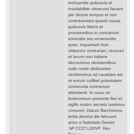
inchoandis quibusvis et
inviolabiliter observari faciant
per dictum tempus et non
contraveniant quavis causa,
quibusvis litteris et
provisionibus in contrarium
emanatis seu emanandis,
quas, inquantum huic
videantur contrariari, revocari
et locum non habere
decrevimus obsistentibus
nullo modo abdicantes
nichilominus ad cautelam eis
et eorum cuilibet potestatem
omnimoda contrarium
attentandi. In cuius rei
testimonium presente fieri et
sigillo nostro secreto iussimus
comuniri. Datum Barchinone,
tertia decima die februarii
anno a Nativitate Domini
.Mº.CCCº.LXXVIº. Rex