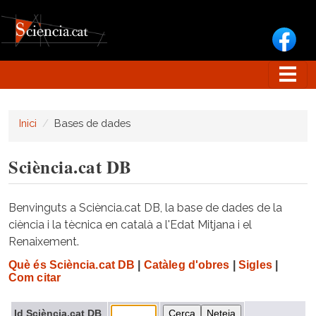
Vés al contingut
Inici
Bases de dades
Sciència.cat DB
Benvinguts a Sciència.cat DB, la base de dades de la
ciència i la tècnica en català a l'Edat Mitjana i el
Renaixement.
Què és Sciència.cat DB
|
Catàleg d'obres
|
Sigles
|
Com citar
Id Sciència.cat DB