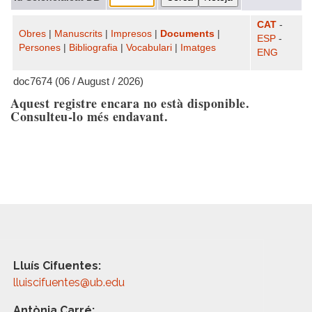
CAT
-
Obres
|
Manuscrits
|
Impresos
|
Documents
|
ESP
-
Persones
|
Bibliografia
|
Vocabulari
|
Imatges
ENG
doc7674 (06 / August / 2026)
Aquest registre encara no està disponible.
Consulteu-lo més endavant.
Lluís Cifuentes:
lluiscifuentes@ub.edu
Antònia Carré: