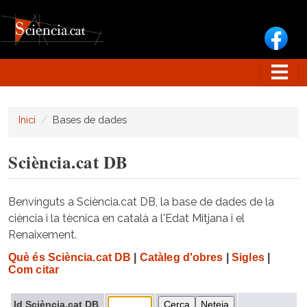
Vés al contingut
Inici
Bases de dades
Sciència.cat DB
Benvinguts a Sciència.cat DB, la base de dades de la
ciència i la tècnica en català a l'Edat Mitjana i el
Renaixement.
Què és Sciència.cat DB
|
Catàleg d'obres
|
Sigles
|
Com citar
Id Sciència.cat DB