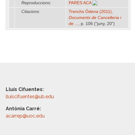
Reproduccions:
PARES ACA
Citacions:
Trenchs Òdena (2011),
Documents de Cancelleria i
de ...
, p. 106 ("juny, 20")
Lluís Cifuentes:
lluiscifuentes@ub.edu
Antònia Carré:
acarrep@uoc.edu