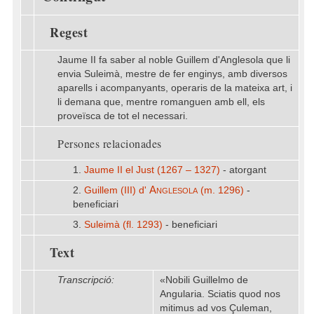
Regest
Jaume II fa saber al noble Guillem d'Anglesola que li
envia Suleimà, mestre de fer enginys, amb diversos
aparells i acompanyants, operaris de la mateixa art, i
li demana que, mentre romanguen amb ell, els
proveïsca de tot el necessari.
Persones relacionades
1.
Jaume II el Just (1267 – 1327)
- atorgant
Anglesola
2.
Guillem (III) d'
(m. 1296)
-
beneficiari
3.
Suleimà (fl. 1293)
- beneficiari
Text
Transcripció:
«Nobili Guillelmo de
Angularia. Sciatis quod nos
mitimus ad vos Çuleman,