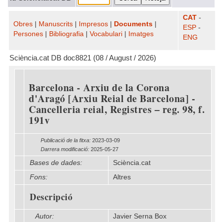
CAT
-
Obres
|
Manuscrits
|
Impresos
|
Documents
|
ESP
-
Persones
|
Bibliografia
|
Vocabulari
|
Imatges
ENG
Sciència.cat DB doc8821 (08 / August / 2026)
Barcelona - Arxiu de la Corona
d'Aragó [Arxiu Reial de Barcelona] -
Cancelleria reial, Registres – reg. 98, f.
191v
Publicació de la fitxa:
2023-03-09
Darrera modificació:
2025-05-27
Bases de dades:
Sciència.cat
Fons:
Altres
Descripció
Autor:
Javier Serna Box