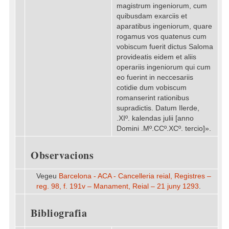
magistrum ingeniorum, cum
quibusdam exarciis et
aparatibus ingeniorum, quare
rogamus vos quatenus cum
vobiscum fuerit dictus Saloma
provideatis eidem et aliis
operariis ingeniorum qui cum
eo fuerint in neccesariis
cotidie dum vobiscum
romanserint rationibus
supradictis. Datum Ilerde,
.XIº. kalendas julii [anno
Domini .Mº.CCº.XCº. tercio]».
Observacions
Vegeu
Barcelona - ACA - Cancelleria reial, Registres –
reg. 98, f. 191v – Manament, Reial – 21 juny 1293
.
Bibliografia