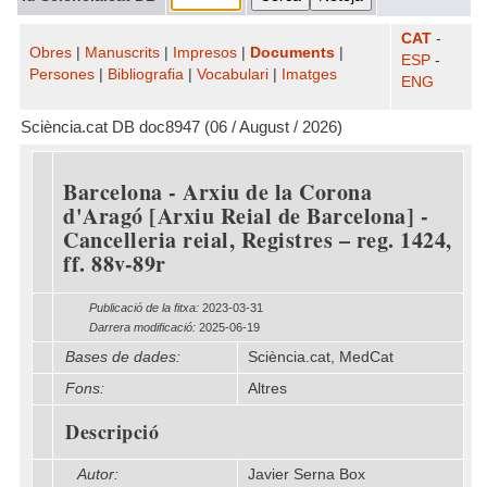
CAT
-
Obres
|
Manuscrits
|
Impresos
|
Documents
|
ESP
-
Persones
|
Bibliografia
|
Vocabulari
|
Imatges
ENG
Sciència.cat DB doc8947 (06 / August / 2026)
Barcelona - Arxiu de la Corona
d'Aragó [Arxiu Reial de Barcelona] -
Cancelleria reial, Registres – reg. 1424,
ff. 88v-89r
Publicació de la fitxa:
2023-03-31
Darrera modificació:
2025-06-19
Bases de dades:
Sciència.cat, MedCat
Fons:
Altres
Descripció
Autor:
Javier Serna Box