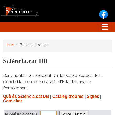
Vés al contingut
Inici
Bases de dades
Sciència.cat DB
Benvinguts a Sciència.cat DB, la base de dades de la
ciència i la tècnica en català a l'Edat Mitjana i el
Renaixement.
Què és Sciència.cat DB
|
Catàleg d'obres
|
Sigles
|
Com citar
Id Sciència.cat DB