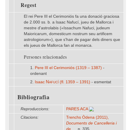
Regest
El rei Pere III el Cerimoniós fa una donació graciosa
de 2.000 ss. b. a Isaac Nafucí, jueu de Mallorca i
mestre d'astrolabis («Issachum Nafuci, judeum
Maioricarum, domesticum nostrum seu artificem
astrologiorum»), que s'han de pagar dels diners que
els jueus de Mallorca fan al monarca.
Persones relacionades
1.
Pere III el Cerimoniós (1319 – 1387)
-
ordenant
Nafucí
2.
Isaac
(fl. 1359 – 1391)
- esmentat
Bibliografia
Reproduccions:
PARES ACA
Citacions:
Trenchs Òdena (2011),
Documents de Cancelleria i
de ...
, p. 335