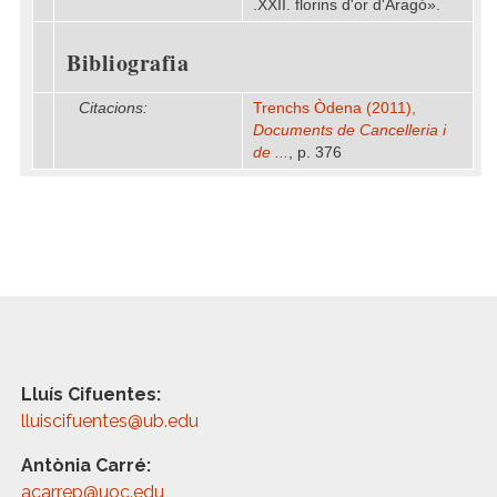
.XXII. florins d'or d'Aragó».
Bibliografia
Citacions:
Trenchs Òdena (2011),
Documents de Cancelleria i
de ...
, p. 376
Lluís Cifuentes:
lluiscifuentes@ub.edu
Antònia Carré:
acarrep@uoc.edu