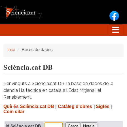
Vés al contingut
Inici
Bases de dades
Sciència.cat DB
Benvinguts a Sciència.cat DB, la base de dades de la
ciència i la tècnica en català a l'Edat Mitjana i el
Renaixement.
Què és Sciència.cat DB
|
Catàleg d'obres
|
Sigles
|
Com citar
Id Sciència.cat DB