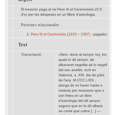
El tresorer paga al rei Pere III el Ceremoniós 22 fl.
d'or per les despeses en un llibre d'astrologia.
Persones relacionades
1.
Pere III el Cerimoniós (1319 – 1387)
- pagador
Text
Transcripció:
«Ítem, done al senyor rey, los
quals lo dit senyor, ab
albaranet segellat ab lo segell
del seu anellet, scrit en
València, a .XXI. dia de juliol
de l'any .M.CCC.LXIX.,
atorgà de mi haver haüts e
reebuts per messions que·s
són fetes en un libre
d'estrologie del dit senyor,
segons que en lo dit albarà
se conté que cobre [...] —