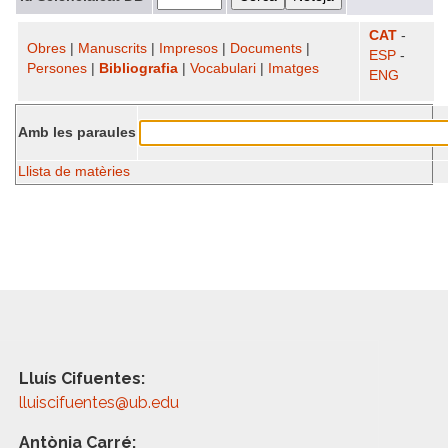
CAT
-
Obres
|
Manuscrits
|
Impresos
|
Documents
|
ESP
-
Persones
|
Bibliografia
|
Vocabulari
|
Imatges
ENG
Amb les paraules
Llista de matèries
Lluís Cifuentes:
lluiscifuentes@ub.edu
Antònia Carré: