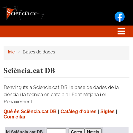
Vés al contingut
Inici
Bases de dades
Sciència.cat DB
Benvinguts a Sciència.cat DB, la base de dades de la
ciència i la tècnica en català a l'Edat Mitjana i el
Renaixement.
Què és Sciència.cat DB
|
Catàleg d'obres
|
Sigles
|
Com citar
Id Sciència.cat DB