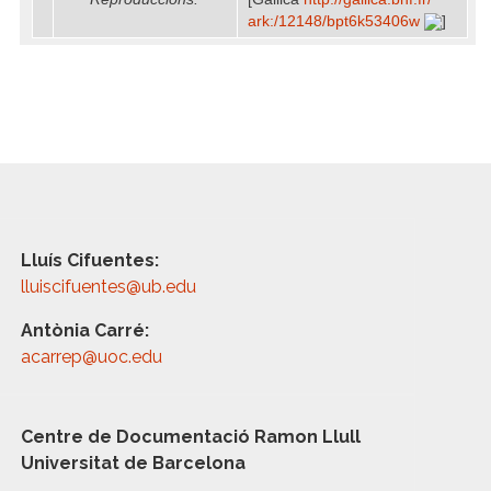
ark:/​12148/​bpt6k53406w
]
Lluís Cifuentes:
lluiscifuentes@ub.edu
Antònia Carré:
acarrep@uoc.edu
Centre de Documentació Ramon Llull
Universitat de Barcelona