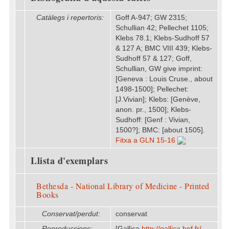
Catàlegs i repertoris:
Goff A-947; GW 2315;
Schullian 42; Pellechet 1105;
Klebs 78.1; Klebs-Sudhoff 57
& 127 A; BMC VIII 439; Klebs-
Sudhoff 57 & 127; Goff,
Schullian, GW give imprint:
[Geneva : Louis Cruse., about
1498-1500]; Pellechet:
[J.Vivian]; Klebs: [Genève,
anon. pr., 1500]; Klebs-
Sudhoff: [Genf : Vivian,
1500?]; BMC: [about 1505].
Fitxa a GLN 15-16
Llista d'exemplars
Bethesda - National Library of Medicine - Printed
Books
Conservat/perdut:
conservat
Reproduccions:
[Gallica
http:/​/​gallica.bnf.fr/​