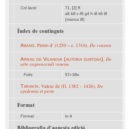
Col·lació:
71, [2] ff.
a6 b8 c-f6 g4 h-i8 k6 l8
(manca i8)
Índex de continguts
, Pietro d' (1250 – c. 1316),
De venenis
Abano
,
De
Arnau de Vilanova (autoria dubtosa)
arte cognoscendi venena
Folis:
57r-58v
, Valesc de (fl. 1382 – 1426),
De
Taranta
epidemia et peste
Format
Format:
in-4
Bibliografia d'aquesta edició