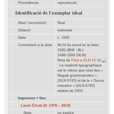
Procedència:
reproducció
Identificació de l'exemplar ideal
Real / reconstruït:
Real
Datació:
estimada
Data:
c. 1505
Comentaris a la data:
No hi ha acord en la data:
1505 (BNF i BL)
1498-1500 (NLM)
Nota de
Fitxa a GLN 15-16
: Le matériel typographique
est le même que celui des «
Regule grammaticales »
(GLN 5743) et de la « Dance
macabre » (GLN 5783)
datées de 1503.
Impressor + lloc
Cruse
Louis
(fl. 1479 – 1513)
Nota:
no explícit