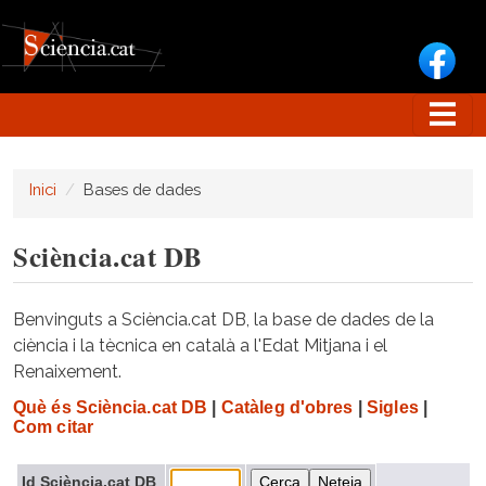
Vés al contingut
Inici
Bases de dades
Sciència.cat DB
Benvinguts a Sciència.cat DB, la base de dades de la
ciència i la tècnica en català a l'Edat Mitjana i el
Renaixement.
Què és Sciència.cat DB
|
Catàleg d'obres
|
Sigles
|
Com citar
Id Sciència.cat DB