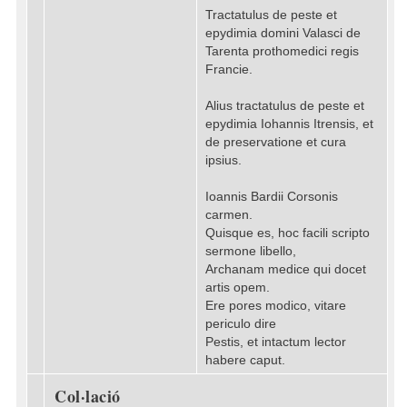
Tractatulus de peste et
epydimia domini Valasci de
Tarenta prothomedici regis
Francie.
Alius tractatulus de peste et
epydimia Iohannis Itrensis, et
de preservatione et cura
ipsius.
Ioannis Bardii Corsonis
carmen.
Quisque es, hoc facili scripto
sermone libello,
Archanam medice qui docet
artis opem.
Ere pores modico, vitare
periculo dire
Pestis, et intactum lector
habere caput.
Col·lació