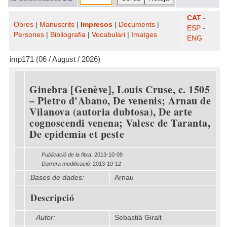
CAT
-
Obres
|
Manuscrits
|
Impresos
|
Documents
|
ESP
-
Persones
|
Bibliografia
|
Vocabulari
|
Imatges
ENG
imp171 (06 / August / 2026)
Ginebra [Genève], Louis Cruse, c. 1505
– Pietro d'Abano, De venenis; Arnau de
Vilanova (autoria dubtosa), De arte
cognoscendi venena; Valesc de Taranta,
De epidemia et peste
Publicació de la fitxa:
2013-10-09
Darrera modificació:
2013-10-12
Bases de dades:
Arnau
Descripció
Autor:
Sebastià Giralt