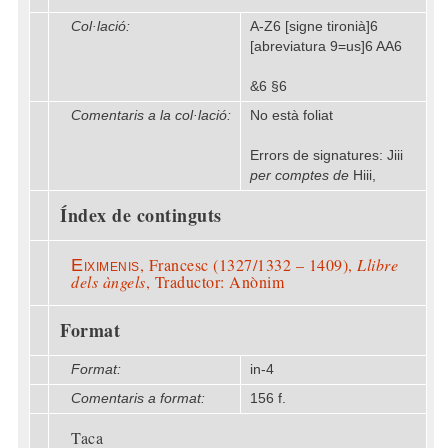
Col·lació:
A-Z6 [signe tironià]6
[abreviatura 9=us]6 AA6
&6 §6
Comentaris a la col·lació:
No està foliat
Errors de signatures: Jiii
per comptes de
Hiii,
Índex de continguts
, Francesc (1327/1332 – 1409),
Llibre
Eiximenis
dels àngels
, Traductor: Anònim
Format
Format:
in-4
Comentaris a format:
156 f.
Taca