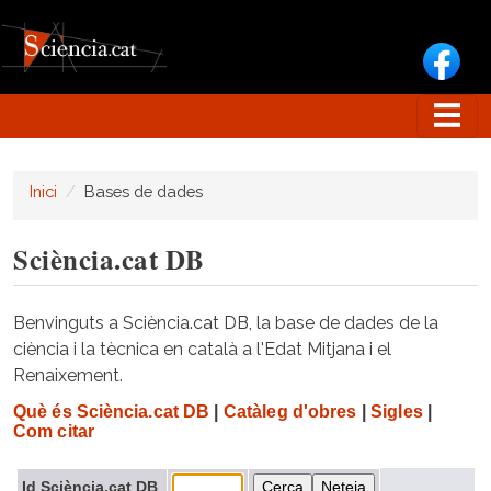
Vés al contingut
Inici
Bases de dades
Sciència.cat DB
Benvinguts a Sciència.cat DB, la base de dades de la
ciència i la tècnica en català a l'Edat Mitjana i el
Renaixement.
Què és Sciència.cat DB
|
Catàleg d'obres
|
Sigles
|
Com citar
Id Sciència.cat DB