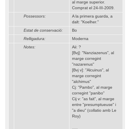
al marge superior.
Comprat el 24-III-2009.
Possessors:
A la primera guarda, a
dalt: "Koelher."
Estat de conservació:
Bo
Relligadura:
Moderna
Notes:
Aii: ?
[Bvj]: "Nanziazenus", al
marge corregint
"nazarenus"
[Bvj v]: "Alcuinus", al
marge corregint
"alchimus"
Cj: "Pambo", al marge
corregint "panibo"
Cij v: "as fait", al marge
entre "presumptueuse" i
"a dieu" (collatio amb Le
Roy)
.....