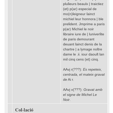
pluſieurs beaulx | traictiez
(et) p(ar) especial de
mo(n)ſeigneur ſainct
michiel leur honnora | ble
preſident. Jmprime a paris
p(ar) Michiel le noir
libraire iure de | luniverſite
de paris demourant
deuant ſainct denis de la
chartre | a lymage noſtre
dame le .ii. iour daouſt lan
mil cinq cens (et) cinq.
AAvj r(???):
Es repeteix,
centrada, el mateix gravat
de
Ai r.
AAvj v(???):
Gravat amb
el signe de Michel Le
Noir
.
Col·lació