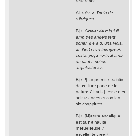
reuerence.
Aij r-Avj v:
Taula de
rúbriques
Bj r:
Gravat de mig full
amb tres angels fent
sonar, d'e a d, una viola,
un llaut i i un triangle. Al
costat peça vertical amb
un sant i motius
arquitectònics
Bj r: ¶ Le premier traictie
de ce liure parle de la
nature 7 haul- | tesse des
saintz anges et contient
six chappitres.
Bj r: [N]ature angelique
est ta(n)t haulte
merueilleuse 7 |
escellente cree 7