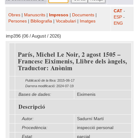
CAT
-
Obres
|
Manuscrits
|
Impresos
|
Documents
|
ESP
-
Persones
|
Bibliografia
|
Vocabulari
|
Imatges
ENG
imp396 (06 / August / 2026)
París, Michel Le Noir, 2 agost 1505 –
Francesc Eiximenis, Llibre dels àngels,
Traductor: Anònim
Publicació de la fitxa:
2015-06-17
Darrera modificació:
2024-07-19
Bases de dades:
Eiximenis
Descripció
Autor:
Sadurní Martí
Procedència:
inspecció personal
Estat:
parcial