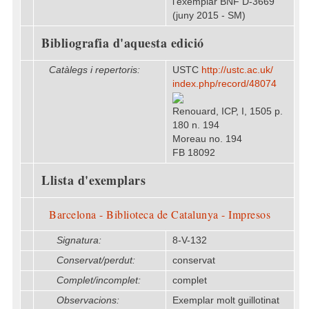
l'exemplar BNF D-3669
(juny 2015 - SM)
Bibliografia d'aquesta edició
Catàlegs i repertoris:
USTC
http:/​/​ustc.ac.uk/​
index.php/​record/​48074
Renouard, ICP, I, 1505 p.
180 n. 194
Moreau no. 194
FB 18092
Llista d'exemplars
Barcelona - Biblioteca de Catalunya - Impresos
Signatura:
8-V-132
Conservat/perdut:
conservat
Complet/incomplet:
complet
Observacions:
Exemplar molt guillotinat