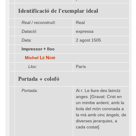
Identificació de l'exemplar ideal
Real / reconstruït:
Real
Datació:
expressa
Data:
2 agost 1505
Impressor + lloc
Le Noir
Michel
Lloc:
París
Portada + colofó
Portada:
Ai r: Le liure des ſainctz
anges. [Gravat: Crist en
un mimbe ardent, amb la
bola del món coronada a
la mà amb cinc àngels, de
diverses jerarquies, a
cada costat]