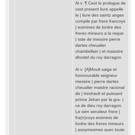
Ai v: ¶ Cest le prologue de
cest present liure appelle
le | liure des saintz anges
compile par frere francoys
| eximines de lordre des
freres mineurs a la reque
| sste de messire pierre
dartes cheualier
chambellain | et maisstre
dhostel du roy darragon.
Ai v: [A]Moult saige et
honnourable seigneur
messire | pierre dartes
cheualier maistre racional
de | treshault et puissant
prince Jehan par la gra- |
ce de dieu roy darragon.
Le sien seruiteur frere |
fra(n)coys eiximinis de
lordre des freres mineurs
| asoymesmes auec toute