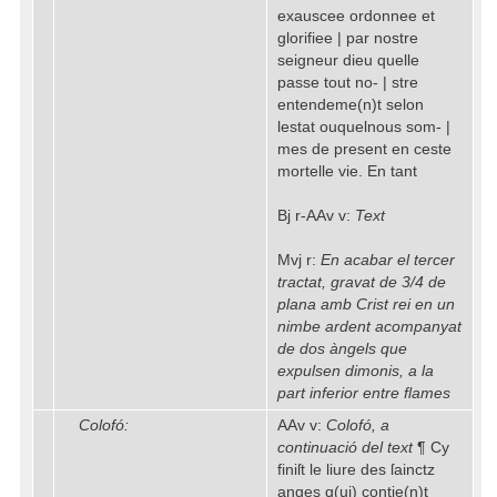
exauscee ordonnee et
glorifiee | par nostre
seigneur dieu quelle
passe tout no- | stre
entendeme(n)t selon
lestat ouquelnous som- |
mes de present en ceste
mortelle vie. En tant
Bj r-AAv v:
Text
Mvj r:
En acabar el tercer
tractat, gravat de 3/4 de
plana amb Crist rei en un
nimbe ardent acompanyat
de dos àngels que
expulsen dimonis, a la
part inferior entre flames
Colofó:
AAv v:
Colofó, a
continuació del text
¶ Cy
finiſt le liure des ſainctz
anges q(ui) contie(n)t