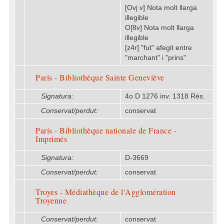
[Ovj v] Nota molt llarga
illegible
O[8v] Nota molt llarga
illegible
[z4r] "fut" afegit entre
"marchant" i "prins"
París - Bibliothèque Sainte Geneviève
Signatura:
4o D 1276 inv. 1318 Rés.
Conservat/perdut:
conservat
París - Bibliothèque nationale de France -
Imprimés
Signatura:
D-3669
Conservat/perdut:
conservat
Troyes - Médiathèque de l'Agglomération
Troyenne
Conservat/perdut:
conservat