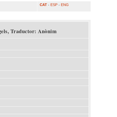
CAT
-
ESP
-
ENG
ngels, Traductor: Anònim