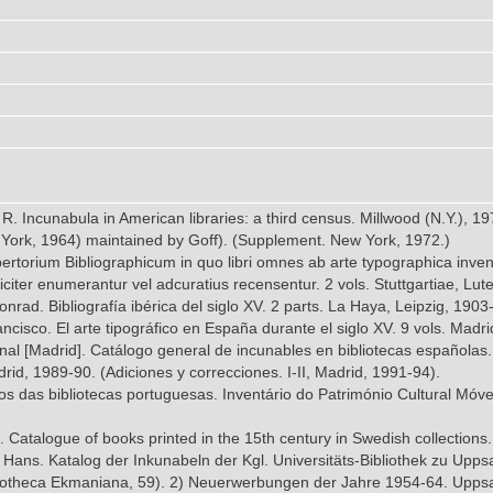
k R. Incunabula in American libraries: a third census. Millwood (N.Y.),
w York, 1964) maintained by Goff). (Supplement. New York, 1972.)
ertorium Bibliographicum in quo libri omnes ab arte typographica inv
iciter enumerantur vel adcuratius recensentur. 2 vols. Stuttgartiae, Lut
nrad. Bibliografía ibérica del siglo XV. 2 parts. La Haya, Leipzig, 1903
ancisco. El arte tipográfico en España durante el siglo XV. 9 vols. Madr
onal [Madrid]. Catálogo general de incunables en bibliotecas españolas
drid, 1989-90. (Adiciones y correcciones. I-II, Madrid, 1991-94).
os das bibliotecas portuguesas. Inventário do Património Cultural Móve
. Catalogue of books printed in the 15th century in Swedish collections
, Hans. Katalog der Inkunabeln der Kgl. Universitäts-Bibliothek zu Up
liotheca Ekmaniana, 59). 2) Neuerwerbungen der Jahre 1954-64. Uppsal