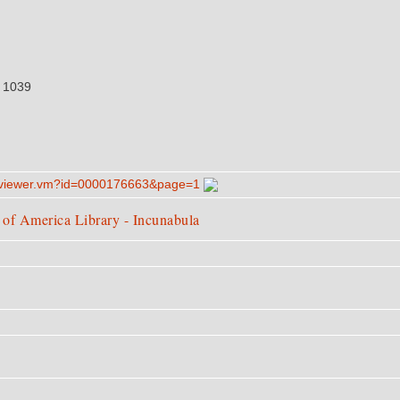
) 1039
es/​viewer.vm?id=0000176663​&page=1
of America Library - Incunabula