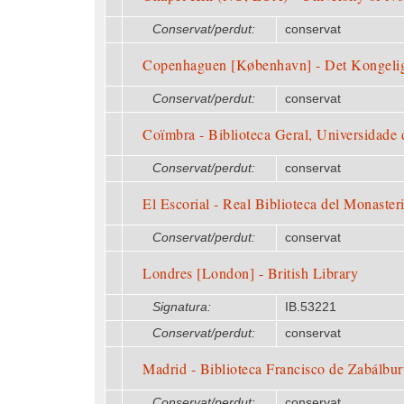
Conservat/perdut:
conservat
Copenhaguen [København] - Det Kongelig
Conservat/perdut:
conservat
Coïmbra - Biblioteca Geral, Universidade
Conservat/perdut:
conservat
El Escorial - Real Biblioteca del Monaster
Conservat/perdut:
conservat
Londres [London] - British Library
Signatura:
IB.53221
Conservat/perdut:
conservat
Madrid - Biblioteca Francisco de Zabálbur
Conservat/perdut:
conservat