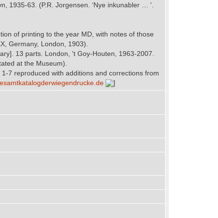
vn, 1935-63. (P.R. Jorgensen. ‘Nye inkunabler … '.
tion of printing to the year MD, with notes of those
DXX, Germany, London, 1903).
rary]. 13 parts. London, 't Goy-Houten, 1963-2007.
otated at the Museum).
. 1-7 reproduced with additions and corrections from
w.gesamtkatalogderwiegendrucke.de
]