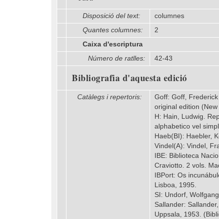
Disposició del text:
columnes
Quantes columnes:
2
Caixa d'escriptura
Número de ratlles:
42-43
Bibliografia d'aquesta edició
Catàlegs i repertoris:
Goff: Goff, Frederic
original edition (Ne
H: Hain, Ludwig. Rep
alphabetico vel simpl
Haeb(BI): Haebler, Ko
Vindel(A): Vindel, Fr
IBE: Biblioteca Naci
Craviotto. 2 vols. Ma
IBPort: Os incunábul
Lisboa, 1995.
SI: Undorf, Wolfgang
Sallander: Sallander
Uppsala, 1953. (Bib