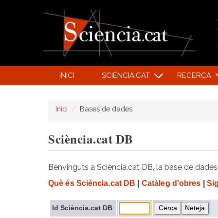
INICI
SCIÈNCIA.CAT
RECERCA
Inici
Bases de dades
Sciència.cat DB
Benvinguts a Sciència.cat DB, la base de dades d
Què és Sciència.cat DB
|
Catàleg d'obres
|
Si
Id Sciència.cat DB