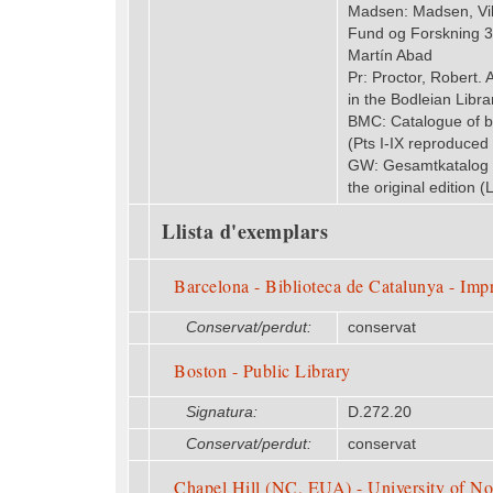
Madsen: Madsen, Vikt
Fund og Forskning 3
Martín Abad
Pr: Proctor, Robert. 
in the Bodleian Libr
BMC: Catalogue of bo
(Pts I-IX reproduced
GW: Gesamtkatalog de
the original edition
Llista d'exemplars
Barcelona - Biblioteca de Catalunya - Imp
Conservat/perdut:
conservat
Boston - Public Library
Signatura:
D.272.20
Conservat/perdut:
conservat
Chapel Hill (NC, EUA) - University of No