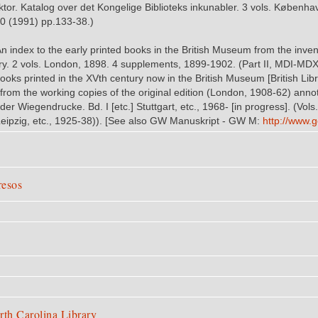
or. Katalog over det Kongelige Biblioteks inkunabler. 3 vols. Københa
0 (1991) pp.133-38.)
An index to the early printed books in the British Museum from the inven
ary. 2 vols. London, 1898. 4 supplements, 1899-1902. (Part II, MDI-M
oks printed in the XVth century now in the British Museum [British Lib
 from the working copies of the original edition (London, 1908-62) ann
r Wiegendrucke. Bd. I [etc.] Stuttgart, etc., 1968- [in progress]. (Vols
 (Leipzig, etc., 1925-38)). [See also GW Manuskript - GW M:
http:/​/​ww
resos
rth Carolina Library