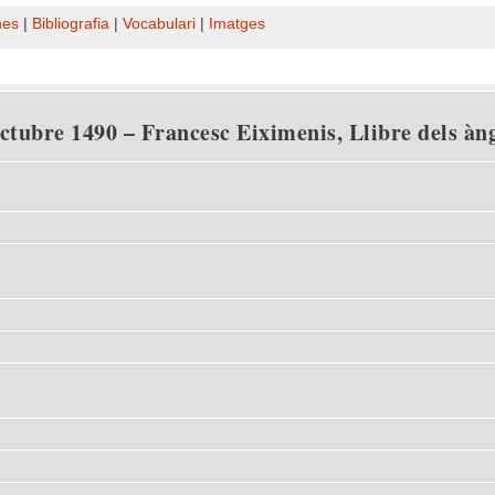
nes
|
Bibliografia
|
Vocabulari
|
Imatges
octubre 1490 – Francesc Eiximenis, Llibre dels à