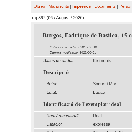
Obres
|
Manuscrits
|
Impresos
|
Documents
|
Perso
imp397 (06 / August / 2026)
Burgos, Fadrique de Basilea, 15 
Publicació de la fitxa:
2015-06-18
Darrera modificació:
2022-03-01
Bases de dades:
Eiximenis
Descripció
Autor:
Sadurní Martí
Estat:
bàsica
Identificació de l'exemplar ideal
Real / reconstruït:
Real
Datació:
expressa