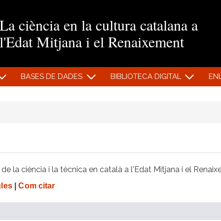
Vés al contingut
La ciència en la cultura catalana a
l'Edat Mitjana i el Renaixement
BASES DE DADES
BIBLIOTECA DIGITAL
EN
e la ciència i la tècnica en català a l'Edat Mitjana i el Renai
gles
|
Com citar