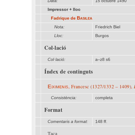
Data:
15 octubre 1490
Impressor + lloc
Basilea
Fadrique de
Nota:
Friedrich Biel
Lloc:
Burgos
Col·lació
Col·lació:
a–z8 s6
Índex de continguts
, Francesc (1327/1332 – 1409),
Eiximenis
Consistència:
completa
Format
Comentaris a format:
148 ff.
Taca