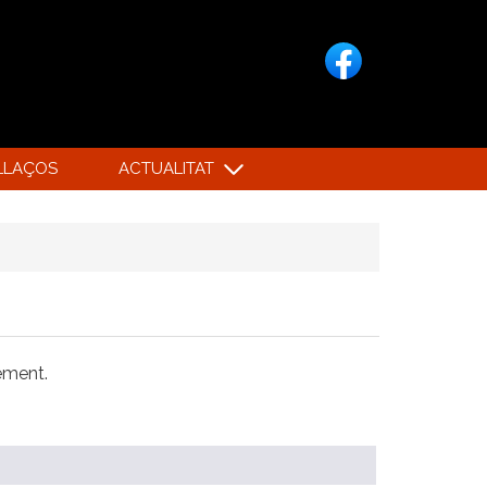
LLAÇOS
ACTUALITAT
xement.