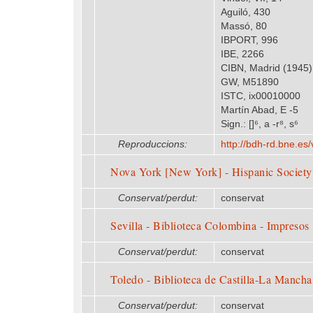
Aguiló, 430
Massó, 80
IBPORT, 996
IBE, 2266
CIBN, Madrid (1945
GW, M51890
ISTC, ix00010000
Martín Abad, E -5
Sign.: []⁶, a -r⁸, s⁶
Reproduccions:
http:/​/​bdh-rd.bne.
Nova York [New York] - Hispanic Society 
Conservat/perdut:
conservat
Sevilla - Biblioteca Colombina - Impresos
Conservat/perdut:
conservat
Toledo - Biblioteca de Castilla-La Mancha
Conservat/perdut:
conservat