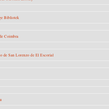
e Bibliotek
 de Coimbra
io de San Lorenzo de El Escorial
u