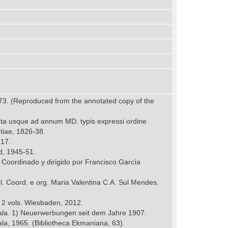
 1973. (Reproduced from the annotated copy of the
enta usque ad annum MD. typis expressi ordine
etiae, 1826-38.
-17.
id, 1945-51.
. Coordinado y dirigido por Francisco García
l. Coord. e org. Maria Valentina C.A. Sul Mendes.
. 2 vols. Wiesbaden, 2012.
psala. 1) Neuerwerbungen seit dem Jahre 1907.
a, 1965. (Bibliotheca Ekmaniana, 63).