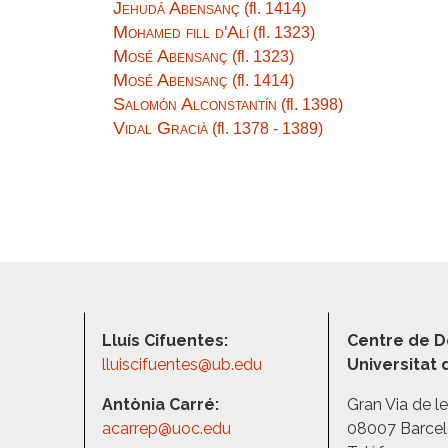
Jehudá Abensanç
(fl. 1414)
Mohamed fill d'Alí
(fl. 1323)
Mosé Abensanç
(fl. 1323)
Mosé Abensanç
(fl. 1414)
Salomón Alconstantín
(fl. 1398)
Vidal Gracià
(fl. 1378 - 1389)
Lluís Cifuentes:
Centre de D
lluiscifuentes@ub.edu
Universitat
Antònia Carré:
Gran Via de l
acarrep@uoc.edu
08007 Barce