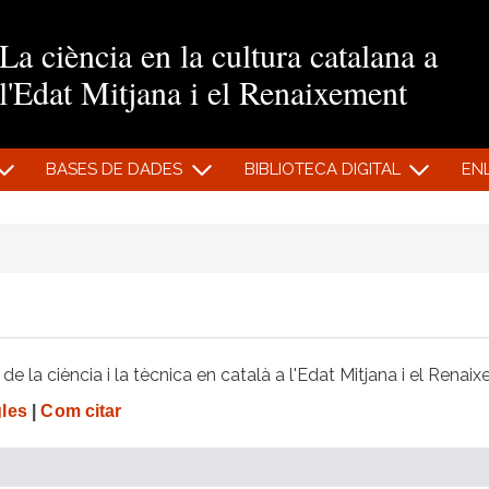
Vés al contingut
La ciència en la cultura catalana a
l'Edat Mitjana i el Renaixement
BASES DE DADES
BIBLIOTECA DIGITAL
EN
e la ciència i la tècnica en català a l'Edat Mitjana i el Renai
gles
|
Com citar