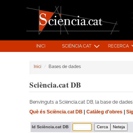
INICI
SCIÈNCIA.CAT
RECERCA
Inici
Bases de dades
Sciència.cat DB
Benvinguts a Sciència.cat DB, la base de dades d
Què és Sciència.cat DB
|
Catàleg d'obres
|
Si
Id Sciència.cat DB