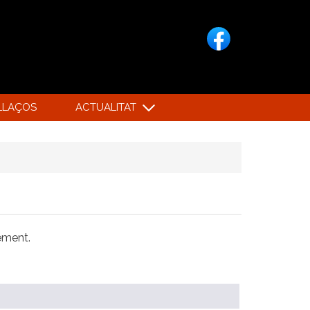
LLAÇOS
ACTUALITAT
xement.