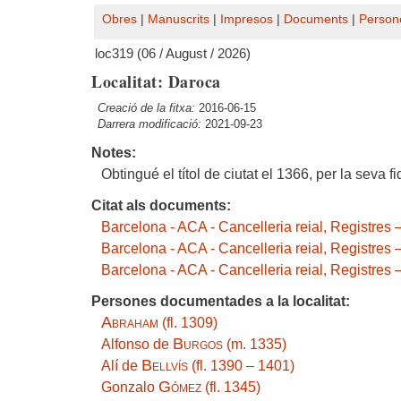
Obres
|
Manuscrits
|
Impresos
|
Documents
|
Person
loc319 (06 / August / 2026)
Localitat: Daroca
Creació de la fitxa:
2016-06-15
Darrera modificació:
2021-09-23
Notes:
Obtingué el títol de ciutat el 1366, per la seva fi
Citat als documents:
Barcelona - ACA - Cancelleria reial, Registres 
Barcelona - ACA - Cancelleria reial, Registres 
Barcelona - ACA - Cancelleria reial, Registres
Persones documentades a la localitat:
Abraham
(fl. 1309)
Burgos
Alfonso de
(m. 1335)
Bellvís
Alí de
(fl. 1390 – 1401)
Gómez
Gonzalo
(fl. 1345)