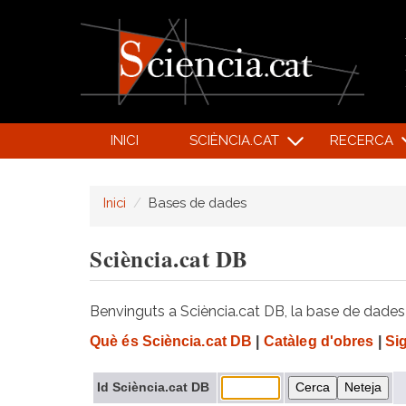
INICI
SCIÈNCIA.CAT
RECERCA
Inici
Bases de dades
Sciència.cat DB
Benvinguts a Sciència.cat DB, la base de dades d
Què és Sciència.cat DB
|
Catàleg d'obres
|
Si
Id Sciència.cat DB