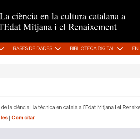
Vés al contingut
La ciència en la cultura catalana a
l'Edat Mitjana i el Renaixement
BASES DE DADES
BIBLIOTECA DIGITAL
EN
e la ciència i la tècnica en català a l'Edat Mitjana i el Renai
gles
|
Com citar