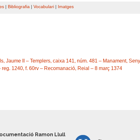
es
|
Bibliografia
|
Vocabulari
|
Imatges
als, Jaume II – Templers, caixa 141, núm. 481 – Manament, Senyor
– reg. 1240, f. 60rv – Recomanació, Reial – 8 març 1374
ocumentació Ramon Llull