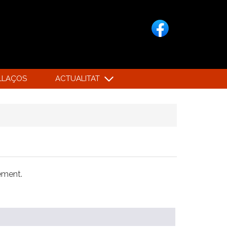
LLAÇOS
ACTUALITAT
xement.