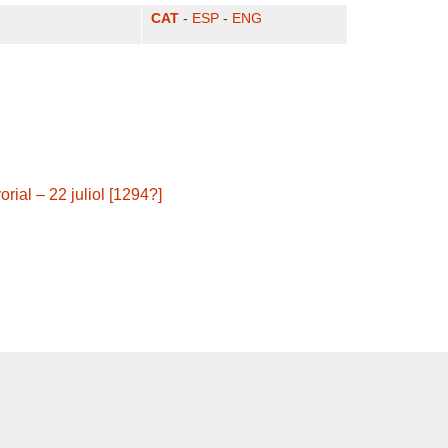
CAT
-
ESP
-
ENG
ial – 22 juliol [1294?]