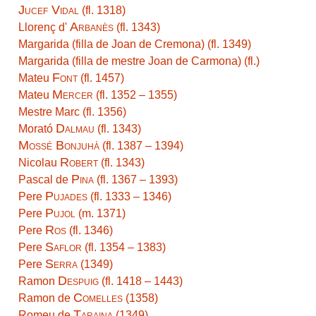
Jucef Vidal
(fl. 1318)
Arbanès
Llorenç d'
(fl. 1343)
Margarida (filla de Joan de Cremona) (fl. 1349)
Margarida (filla de mestre Joan de Carmona) (fl.)
Font
Mateu
(fl. 1457)
Mercer
Mateu
(fl. 1352 – 1355)
Mestre Marc (fl. 1356)
Dalmau
Morató
(fl. 1343)
Mossé Bonjuhà
(fl. 1387 – 1394)
Robert
Nicolau
(fl. 1343)
Pina
Pascal de
(fl. 1367 – 1393)
Pujades
Pere
(fl. 1333 – 1346)
Pujol
Pere
(m. 1371)
Ros
Pere
(fl. 1346)
Saflor
Pere
(fl. 1354 – 1383)
Serra
Pere
(1349)
Despuig
Ramon
(fl. 1418 – 1443)
Comelles
Ramon de
(1358)
Taraina
Romeu de
(1349)