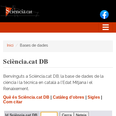
Vés al contingut
Inici
Bases de dades
Sciència.cat DB
Benvinguts a Sciència.cat DB, la base de dades de la
ciència i la tècnica en català a l'Edat Mitjana i el
Renaixement.
Què és Sciència.cat DB
|
Catàleg d'obres
|
Sigles
|
Com citar
Id Sciència.cat DB