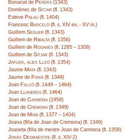
Perers
Bonanat de
(1343)
Sitjar
Domènec de
(fl. 1343)
Palau
Esteve
(fl. 1404)
Barceló
Francesc
(fl. s. XIV ex. - XV in.)
Seguer
Guillem
(fl. 1343)
Ribalta
Guillem de
(fl. 1356)
Rosanes
Guillem de
(fl. 1285 – 1308)
Sitjar
Guillem de
(fl. 1343)
Jafudà, àlies Lleó
(fl. 1354)
Mata
Jaume
(fl. 1343)
Foixà
Jaume de
(fl. 1349)
Falcó
Joan
(fl. 1449 – 1464)
Llaneres
Joan
(fl. 1464)
Carmona
Joan de
(1958)
Cremona
Joan de
(fl. 1349)
Moià
Joan de
(fl. 1377 – 1404)
Joana (filla de Joan de Cremona) (fl. 1349)
Joaneta (filla de mestre Joan de Carmona (fl. 1358)
Jonàs Desmaestre
(fl. s. XIV-2)