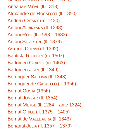
Abraham Vidal
(fl. 1318)
Rocafort
Alexandre de
(fl. 1350)
Catany
Andreu
(m. 1430)
Albinyana
Antoni
(fl. 1343)
Roig
Antoni
(fl. 1598 – 1633)
Silvestre
Antoni
(fl. 1379)
Astruc Duran
(fl. 1392)
Rotllan
Baptista
(m. 1507)
Claret
Bartomeu
(m. 1463)
Joan
Bartomeu
(fl. 1349)
Sacoma
Berenguer
(fl. 1343)
Castelló
Berenguer de
(fl. 1356)
Costa
Bernat
(1356)
Joncar
Bernat
(fl. 1354)
Metge
Bernat
(fl. 1284 – ante 1324)
Oriol
Bernat
(fl. 1375 – 1405)
Valldaura
Bernat de
(fl. 1343)
Julià
Bonanat
(fl. 1357 – 1379)