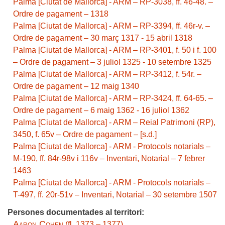
Palma [Ciutat de Mallorca] - ARM – RP-3038, ff. 46-48. –
Ordre de pagament – 1318
Palma [Ciutat de Mallorca] - ARM – RP-3394, ff. 46r-v. –
Ordre de pagament – 30 març 1317 - 15 abril 1318
Palma [Ciutat de Mallorca] - ARM – RP-3401, f. 50 i f. 100
– Ordre de pagament – 3 juliol 1325 - 10 setembre 1325
Palma [Ciutat de Mallorca] - ARM – RP-3412, f. 54r. –
Ordre de pagament – 12 maig 1340
Palma [Ciutat de Mallorca] - ARM – RP-3424, ff. 64-65. –
Ordre de pagament – 6 maig 1362 - 16 juliol 1362
Palma [Ciutat de Mallorca] - ARM – Reial Patrimoni (RP),
3450, f. 65v – Ordre de pagament – [s.d.]
Palma [Ciutat de Mallorca] - ARM - Protocols notarials –
M-190, ff. 84r-98v i 116v – Inventari, Notarial – 7 febrer
1463
Palma [Ciutat de Mallorca] - ARM - Protocols notarials –
T-497, ff. 20r-51v – Inventari, Notarial – 30 setembre 1507
Persones documentades al territori:
Aaron Cohen
(fl. 1373 – 1377)