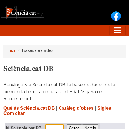
Vés al contingut
Inici
Bases de dades
Sciència.cat DB
Benvinguts a Sciència.cat DB, la base de dades de la
ciència i la tècnica en català a l'Edat Mitjana i el
Renaixement.
Què és Sciència.cat DB
|
Catàleg d'obres
|
Sigles
|
Com citar
Id Sciència.cat DB