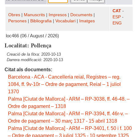
CAT
-
Obres
|
Manuscrits
|
Impresos
|
Documents
|
ESP
-
Persones
|
Bibliografia
|
Vocabulari
|
Imatges
ENG
loc466 (06 / August / 2026)
Localitat: Pollença
Creació de la fitxa:
2020-10-13
Darrera modificació:
2020-10-13
Citat als documents:
Barcelona - ACA - Cancelleria reial, Registres – reg.
1084, ff. 9v-10r – Ordre de pagament, Reial – 1 juliol
1370
Palma [Ciutat de Mallorca] - ARM – RP-3038, ff. 46-48. –
Ordre de pagament – 1318
Palma [Ciutat de Mallorca] - ARM – RP-3394, ff. 46r-v. –
Ordre de pagament – 30 març 1317 - 15 abril 1318
Palma [Ciutat de Mallorca] - ARM – RP-3401, f. 50 i f. 100
– Ordre de pagament – 3 juliol 1325 - 10 setembre 1325