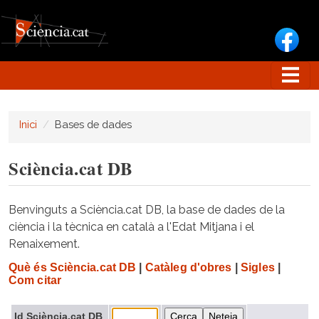
Vés al contingut
Inici
Bases de dades
Sciència.cat DB
Benvinguts a Sciència.cat DB, la base de dades de la
ciència i la tècnica en català a l'Edat Mitjana i el
Renaixement.
Què és Sciència.cat DB
|
Catàleg d'obres
|
Sigles
|
Com citar
Id Sciència.cat DB