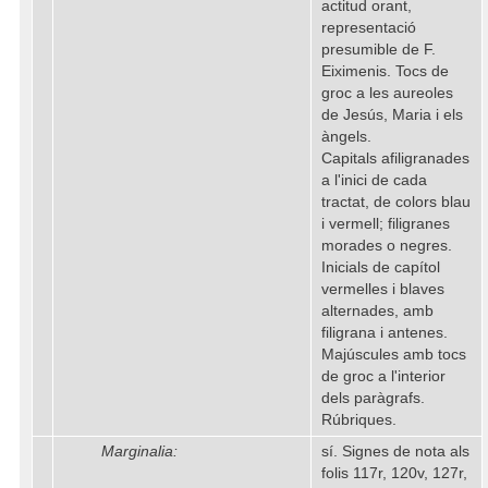
actitud orant,
representació
presumible de F.
Eiximenis. Tocs de
groc a les aureoles
de Jesús, Maria i els
àngels.
Capitals afiligranades
a l'inici de cada
tractat, de colors blau
i vermell; filigranes
morades o negres.
Inicials de capítol
vermelles i blaves
alternades, amb
filigrana i antenes.
Majúscules amb tocs
de groc a l'interior
dels paràgrafs.
Rúbriques.
Marginalia:
sí. Signes de nota als
folis 117r, 120v, 127r,