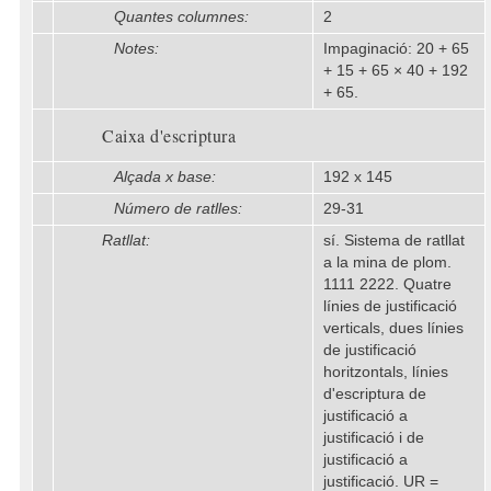
Quantes columnes:
2
Notes:
Impaginació: 20 + 65
+ 15 + 65 × 40 + 192
+ 65.
Caixa d'escriptura
Alçada x base:
192 x 145
Número de ratlles:
29-31
Ratllat:
sí. Sistema de ratllat
a la mina de plom.
1111 2222. Quatre
línies de justificació
verticals, dues línies
de justificació
horitzontals, línies
d'escriptura de
justificació a
justificació i de
justificació a
justificació. UR =