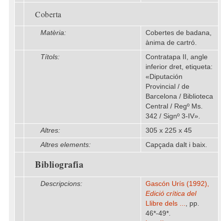
Coberta
Matèria:
Cobertes de badana,
ànima de cartró.
Títols:
Contratapa II, angle
inferior dret, etiqueta:
«Diputación
Provincial / de
Barcelona / Biblioteca
Central / Regº Ms.
342 / Signº 3-IV».
Altres:
305 x 225 x 45
Altres elements:
Capçada dalt i baix.
Bibliografia
Descripcions:
Gascón Urís (1992),
Edició crítica del
Llibre dels ...
, pp.
46*-49*.