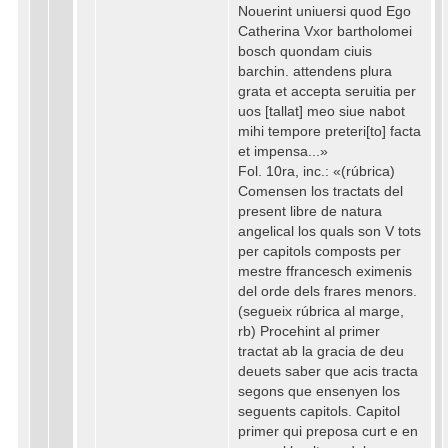
Nouerint uniuersi quod Ego
Catherina Vxor bartholomei
bosch quondam ciuis
barchin. attendens plura
grata et accepta seruitia per
uos [tallat] meo siue nabot
mihi tempore preteri[to] facta
et impensa...»
Fol. 10ra, inc.: «(rúbrica)
Comensen los tractats del
present libre de natura
angelical los quals son V tots
per capitols composts per
mestre ffrancesch eximenis
del orde dels frares menors.
(segueix rúbrica al marge,
rb) Procehint al primer
tractat ab la gracia de deu
deuets saber que acis tracta
segons que ensenyen los
seguents capitols. Capitol
primer qui preposa curt e en