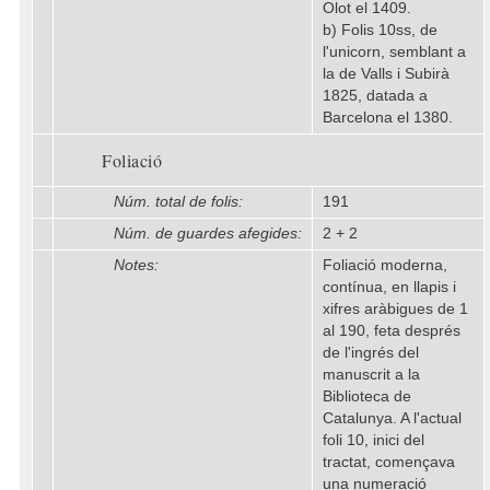
Olot el 1409.
b) Folis 10ss, de
l'unicorn, semblant a
la de Valls i Subirà
1825, datada a
Barcelona el 1380.
Foliació
Núm. total de folis:
191
Núm. de guardes afegides:
2 + 2
Notes:
Foliació moderna,
contínua, en llapis i
xifres aràbigues de 1
al 190, feta després
de l'ingrés del
manuscrit a la
Biblioteca de
Catalunya. A l'actual
foli 10, inici del
tractat, començava
una numeració