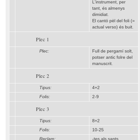
L'instrument, per
tant, és almenys
dimidiat.
El cantó pèl del foli (=
actual verso) és buit.
Plec 1
Plec:
Full de pergamí solt,
potser antic folre del
manuscrit.
Plec 2
Tipus:
4+2
Folis:
2-9
Plec 3
Tipus:
8+2
Folis:
10-25
Reclam:
-tes als sants