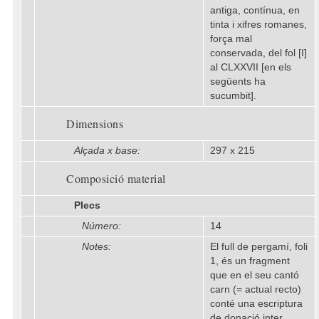
antiga, contínua, en
tinta i xifres romanes,
força mal
conservada, del fol [I]
al CLXXVII [en els
següents ha
sucumbit].
Dimensions
Alçada x base:
297 x 215
Composició material
Plecs
Número:
14
Notes:
El full de pergamí, foli
1, és un fragment
que en el seu cantó
carn (= actual recto)
conté una escriptura
de donació inter