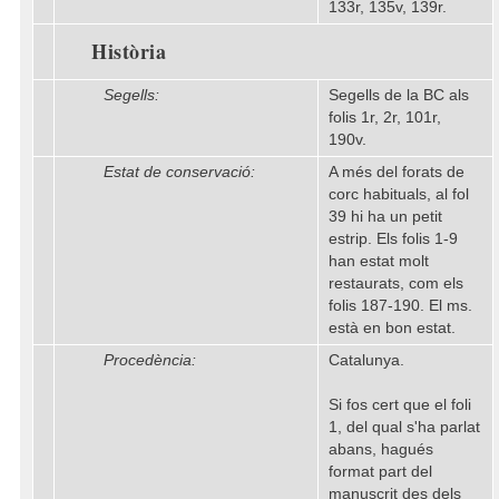
133r, 135v, 139r.
Història
Segells:
Segells de la BC als
folis 1r, 2r, 101r,
190v.
Estat de conservació:
A més del forats de
corc habituals, al fol
39 hi ha un petit
estrip. Els folis 1-9
han estat molt
restaurats, com els
folis 187-190. El ms.
està en bon estat.
Procedència:
Catalunya.
Si fos cert que el foli
1, del qual s'ha parlat
abans, hagués
format part del
manuscrit des dels