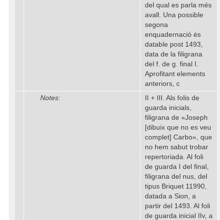
del qual es parla més
avall. Una possible
segona
enquadernació és
datable post 1493,
data de la filigrana
del f. de g. final I.
Aprofitant elements
anteriors, c
Notes:
II + III. Als folis de
guarda inicials,
filigrana de «Joseph
[dibuix que no es veu
complet] Carbo», que
no hem sabut trobar
repertoriada. Al foli
de guarda I del final,
filigrana del nus, del
tipus Briquet 11990,
datada a Sion, a
partir del 1493. Al foli
de guarda inicial IIv, a