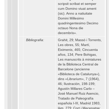
scripsit scribat et semper
cum Domino viuat ament
(sic). Anno a natiuitate
Domini Millesimo
quadringentesimo Decimo
octauo Nona die
decembris».
Bibliografia:
Grahit, 29; Massó i Torrents,
Les obres, 55; Martí,
Eiximenis, 465; Cincuenta
años, 134; Pere Bohigas,
Les manuscrits à miniatures
de la Biblioteca Central de
Barcelone (ancienne
«Biblioteca de Catalunya»),
dins «Librarium», 7 (1964),
46; Ilustración, 198-199;
Agustín Millares Carlo –
José Manuel Ruiz Asencio,
Tratado de Paleografía
española I-III, Madrid 1983,
làm. 279; Cort i Mecenatge: