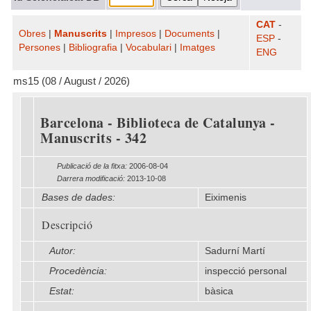
CAT
-
Obres
|
Manuscrits
|
Impresos
|
Documents
|
ESP
-
Persones
|
Bibliografia
|
Vocabulari
|
Imatges
ENG
ms15 (08 / August / 2026)
Barcelona - Biblioteca de Catalunya -
Manuscrits - 342
Publicació de la fitxa:
2006-08-04
Darrera modificació:
2013-10-08
Bases de dades:
Eiximenis
Descripció
Autor:
Sadurní Martí
Procedència:
inspecció personal
Estat:
bàsica