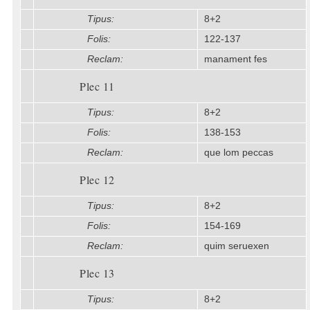
Tipus:
8+2
Folis:
122-137
Reclam:
manament fes
Plec 11
Tipus:
8+2
Folis:
138-153
Reclam:
que lom peccas
Plec 12
Tipus:
8+2
Folis:
154-169
Reclam:
quim seruexen
Plec 13
Tipus:
8+2