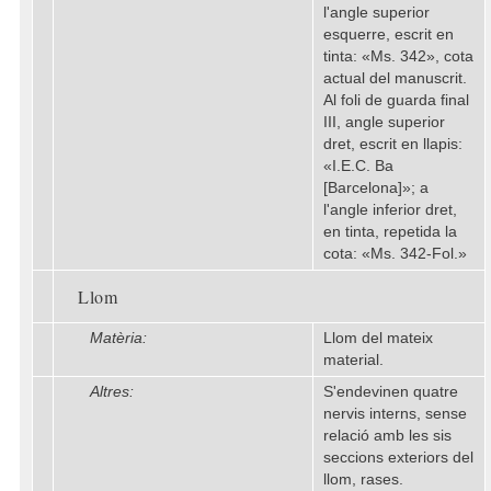
l'angle superior
esquerre, escrit en
tinta: «Ms. 342», cota
actual del manuscrit.
Al foli de guarda final
III, angle superior
dret, escrit en llapis:
«I.E.C. Ba
[Barcelona]»; a
l'angle inferior dret,
en tinta, repetida la
cota: «Ms. 342-Fol.»
Llom
Matèria:
Llom del mateix
material.
Altres:
S'endevinen quatre
nervis interns, sense
relació amb les sis
seccions exteriors del
llom, rases.