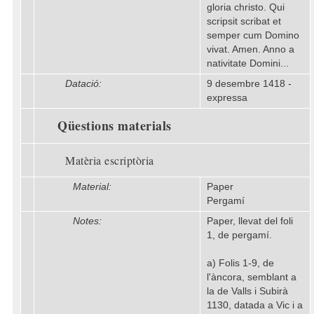
gloria christo. Qui
scripsit scribat et
semper cum Domino
vivat. Amen. Anno a
nativitate Domini...
Datació:
9 desembre 1418 -
expressa
Qüestions materials
Matèria escriptòria
Material:
Paper
Pergamí
Notes:
Paper, llevat del foli
1, de pergamí.
a) Folis 1-9, de
l'àncora, semblant a
la de Valls i Subirà
1130, datada a Vic i a