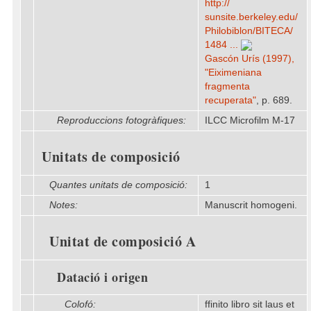
http:/​/​
sunsite.berkeley.edu/​
Philobiblon/​BITECA/​
1484 ...
Gascón Urís (1997),
"Eiximeniana
fragmenta
recuperata"
, p. 689.
Reproduccions fotogràfiques:
ILCC Microfilm M-17
Unitats de composició
Quantes unitats de composició:
1
Notes:
Manuscrit homogeni.
Unitat de composició A
Datació i origen
Colofó:
ffinito libro sit laus et