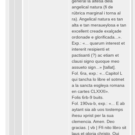
general la altesa dela
angelical natura (fi de
rúbrica marginal i torna al
ra). Angelical natura es tan
alta e tan meraueylosa e tan
excellent creade exalçade
ordonade e glorificada...».
Exp.: «... quarum interest et
intererit resipienti et
pactisanti (?) ac etiam et
clausi signo quoque meo
assueto sign...» [tallat].
Fol. 6ra, exp.: «...Capitol L
qui tancha lo libre el sotmet
a la sancta esgleya romana
en cartes CLXXXI».
Folis 6rb-9 buits.
Fol. 190va-b, exp.: «... E ab
aytant sia ab uos tostemps
ihesu xprist per la sua
clemencia. Amen. Deo
gracias. | vb | Ffi nito libro sit
laus et gloria christo. Qui