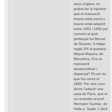
seus orígens, es
podria fer la hipòtesi
que el manuscrit
hauria estat escrit o
hauria estat adquirit
entre 1402 i 1493 pel
convent al qual
pertanyia fra Bernat
de Riussec. A mitjan
segle XIX el posseïa
Miquel Mayora, de
Barcelona. Era un
manuscrit
desamortitzat i
dispersat? El cert és
que fou venut el
1869. Per vint-i-cinc
duros l'adquirí una
casa de París, que el
va revendre al prof.
Hermann Suchier, de
Halle a. Saale. L'abril