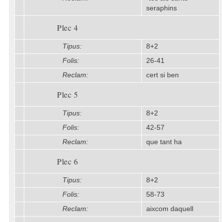
seraphins
Plec 4
Tipus:
8+2
Folis:
26-41
Reclam:
cert si ben
Plec 5
Tipus:
8+2
Folis:
42-57
Reclam:
que tant ha
Plec 6
Tipus:
8+2
Folis:
58-73
Reclam:
aixcom daquell