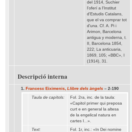
del 1914, Suchier
l'oferí a l'Institut
d'Estudis Catalans,
que el va comprar tot
d'una. Cf. A. Pi i
Arimon, Barcelona
antigua y moderna, t.
II, Barcelona 1854,
222; La anticuaria,
1869, 105; «BBC», I
(1914), 31.
Descripció interna
1.
Francesc Eiximenis,
Llibre dels àngels
– 2-190
Taula de capítols:
Fol. 2ra, inc. de la taula:
«Capitol primer qui preposa
curt e en general la altesa
de la engelical natura en
cartes I...».
Text:
Fol. 1r, inc.: «In Dei nomine