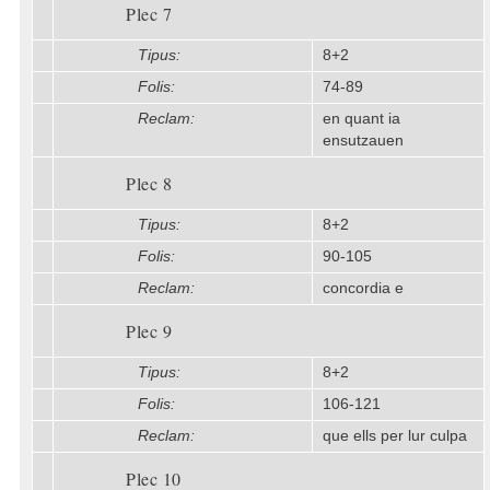
Plec 7
Tipus:
8+2
Folis:
74-89
Reclam:
en quant ia
ensutzauen
Plec 8
Tipus:
8+2
Folis:
90-105
Reclam:
concordia e
Plec 9
Tipus:
8+2
Folis:
106-121
Reclam:
que ells per lur culpa
Plec 10