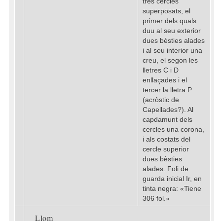
tres cercles
superposats, el
primer dels quals
duu al seu exterior
dues bèsties alades
i al seu interior una
creu, el segon les
lletres C i D
enllaçades i el
tercer la lletra P
(acròstic de
Capellades?). Al
capdamunt dels
cercles una corona,
i als costats del
cercle superior
dues bèsties
alades. Foli de
guarda inicial Ir, en
tinta negra: «Tiene
306 fol.»
Llom