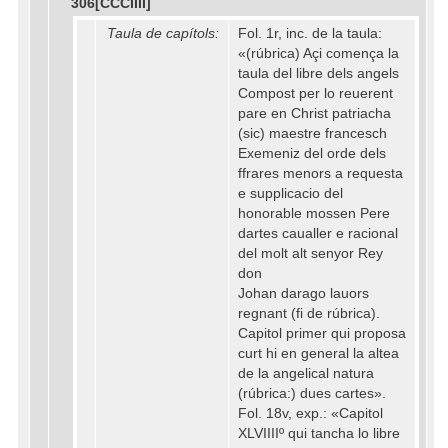
306[CCCIIII]
Taula de capítols:
Fol. 1r, inc. de la taula:
«(rúbrica) Açi comença la
taula del libre dels angels
Compost per lo reuerent
pare en Christ patriacha
(sic) maestre francesch
Exemeniz del orde dels
ffrares menors a requesta
e supplicacio del
honorable mossen Pere
dartes caualler e racional
del molt alt senyor Rey
don
Johan darago lauors
regnant (fi de rúbrica).
Capitol primer qui proposa
curt hi en general la altea
de la angelical natura
(rúbrica:) dues cartes».
Fol. 18v, exp.: «Capitol
XLVIIIIº qui tancha lo libre