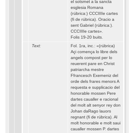
el sotsmet a la sancta
esglesia Romana
(rúbrica:) CCCIIIIe cartes
(fi de rúbrica). Oracio a
sent Gabriel (rúbrica:).
CCCIIIIe cartes».
Folis 19-20 buits.
Text:
Fol. 1ra, inc.: «(rúbrica)
Açi comença lo libre dels
angels compost per lo
reuerent pare en Christ
patriarcha mestre
Ffrancesch Exemeniz del
orde dels frares menors A
requesta e supplicacio del
honorable mossen Pere
dartes caualler e racional
del molt alt senyor rey don
Johan daRago lauors
regnant (fi de rúbrica). Al
molt honorable e molt saui
caualler mossen P. dartes