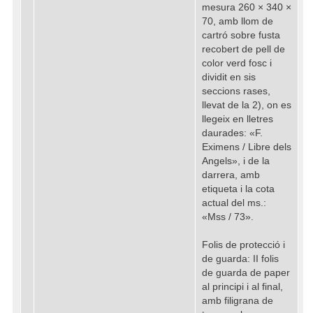
mesura 260 × 340 ×
70, amb llom de
cartró sobre fusta
recobert de pell de
color verd fosc i
dividit en sis
seccions rases,
llevat de la 2), on es
llegeix en lletres
daurades: «F.
Eximens / Libre dels
Angels», i de la
darrera, amb
etiqueta i la cota
actual del ms.:
«Mss / 73».
Folis de protecció i
de guarda: II folis
de guarda de paper
al principi i al final,
amb filigrana de