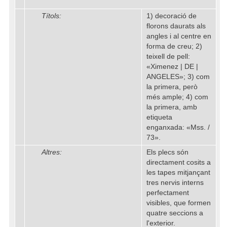
Títols:
1) decoració de
florons daurats als
angles i al centre en
forma de creu; 2)
teixell de pell:
«Ximenez | DE |
ANGELES»; 3) com
la primera, però
més ample; 4) com
la primera, amb
etiqueta
enganxada: «Mss. /
73».
Altres:
Els plecs són
directament cosits a
les tapes mitjançant
tres nervis interns
perfectament
visibles, que formen
quatre seccions a
l'exterior.