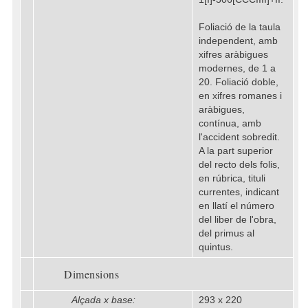
Foliació de la taula
independent, amb
xifres aràbigues
modernes, de 1 a
20. Foliació doble,
en xifres romanes i
aràbigues,
contínua, amb
l'accident sobredit.
A la part superior
del recto dels folis,
en rúbrica, tituli
currentes, indicant
en llatí el número
del liber de l'obra,
del primus al
quintus.
Dimensions
Alçada x base:
293 x 220