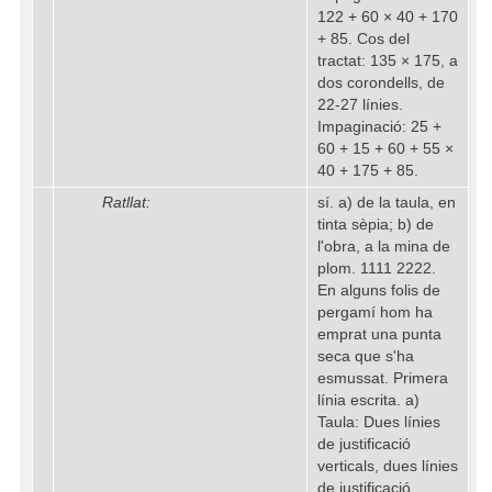
122 + 60 × 40 + 170
+ 85. Cos del
tractat: 135 × 175, a
dos corondells, de
22-27 línies.
Impaginació: 25 +
60 + 15 + 60 + 55 ×
40 + 175 + 85.
Ratllat:
sí. a) de la taula, en
tinta sèpia; b) de
l'obra, a la mina de
plom. 1111 2222.
En alguns folis de
pergamí hom ha
emprat una punta
seca que s'ha
esmussat. Primera
línia escrita. a)
Taula: Dues línies
de justificació
verticals, dues línies
de justificació