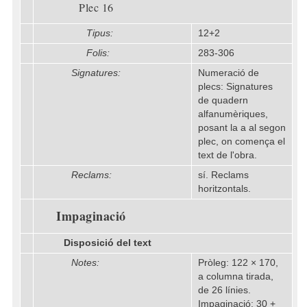
Plec 16
Tipus:
12+2
Folis:
283-306
Signatures:
Numeració de
plecs: Signatures
de quadern
alfanumèriques,
posant la a al segon
plec, on comença el
text de l'obra.
Reclams:
sí. Reclams
horitzontals.
Impaginació
Disposició del text
Notes:
Pròleg: 122 × 170,
a columna tirada,
de 26 línies.
Impaginació: 30 +