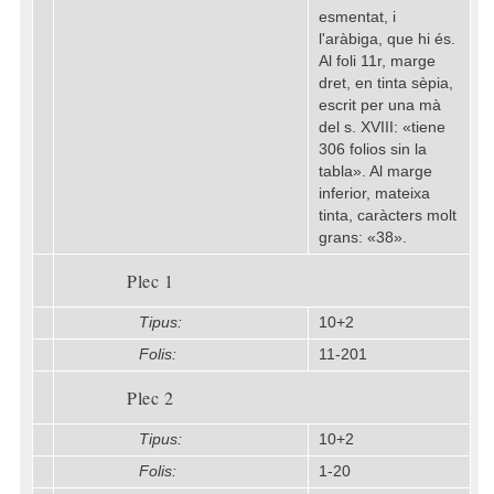
esmentat, i
l'aràbiga, que hi és.
Al foli 11r, marge
dret, en tinta sèpia,
escrit per una mà
del s. XVIII: «tiene
306 folios sin la
tabla». Al marge
inferior, mateixa
tinta, caràcters molt
grans: «38».
Plec 1
Tipus:
10+2
Folis:
11-201
Plec 2
Tipus:
10+2
Folis:
1-20