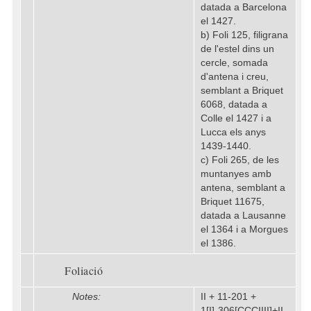
datada a Barcelona
el 1427.
b) Foli 125, filigrana
de l'estel dins un
cercle, somada
d'antena i creu,
semblant a Briquet
6068, datada a
Colle el 1427 i a
Lucca els anys
1439-1440.
c) Foli 265, de les
muntanyes amb
antena, semblant a
Briquet 11675,
datada a Lausanne
el 1364 i a Morgues
el 1386.
Foliació
Notes:
II + 11-201 +
1[I]-306[CCCIIII]+II.