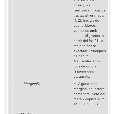
a la inicial del
pròleg, no
realitzada. Inicial de
tractat afiligranada
(f. 2). Inicials de
capítol blaves i
vermelles amb
petites filigranes; a
partir del foli 21, la
majoria sense
executar. Rúbriques
de capítol.
Majúscules amb
tocs de groc a
l'interior dels
paràgrafs.
Marginalia:
sí. Alguna nota
marginal de lectors
posteriors. Nota del
mateix copista al foli
149[CXLVIIII]va.