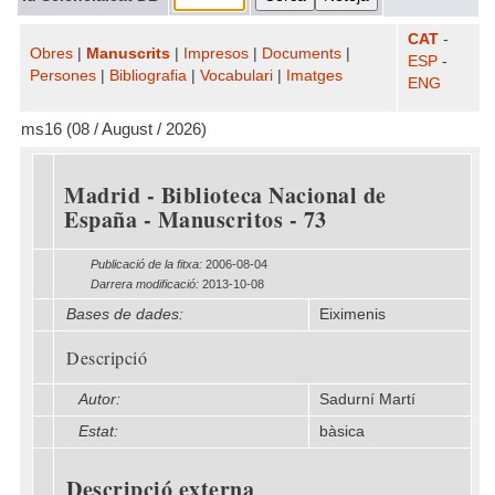
CAT
-
Obres
|
Manuscrits
|
Impresos
|
Documents
|
ESP
-
Persones
|
Bibliografia
|
Vocabulari
|
Imatges
ENG
ms16 (08 / August / 2026)
Madrid - Biblioteca Nacional de
España - Manuscritos - 73
Publicació de la fitxa:
2006-08-04
Darrera modificació:
2013-10-08
Bases de dades:
Eiximenis
Descripció
Autor:
Sadurní Martí
Estat:
bàsica
Descripció externa