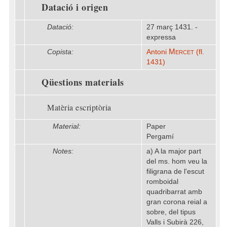
Datació i origen
Datació:
27 març 1431. -
expressa
Mercet
Copista:
Antoni
(fl.
1431)
Qüestions materials
Matèria escriptòria
Material:
Paper
Pergamí
Notes:
a) A la major part
del ms. hom veu la
filigrana de l'escut
romboidal
quadribarrat amb
gran corona reial a
sobre, del tipus
Valls i Subirà 226,