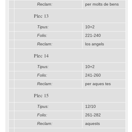
Reclam:
per molts de bens
Plec 13
Tipus:
10+2
Folis:
221-240
Reclam:
los angels
Plec 14
Tipus:
10+2
Folis:
241-260
Reclam:
per aques tes
Plec 15
Tipus:
12/10
Folis:
261-282
Reclam:
aquests