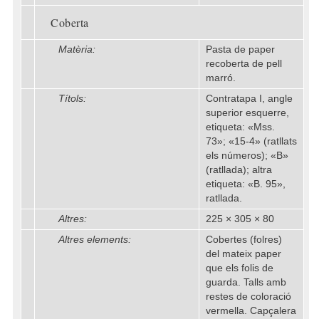
Coberta
Matèria:
Pasta de paper
recoberta de pell
marró.
Títols:
Contratapa I, angle
superior esquerre,
etiqueta: «Mss.
73»; «15-4» (ratllats
els números); «B»
(ratllada); altra
etiqueta: «B. 95»,
ratllada.
Altres:
225 × 305 × 80
Altres elements:
Cobertes (folres)
del mateix paper
que els folis de
guarda. Talls amb
restes de coloració
vermella. Capçalera