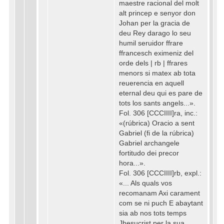
maestre racional del molt
alt princep e senyor don
Johan per la gracia de
deu Rey darago lo seu
humil seruidor ffrare
ffrancesch eximeniz del
orde dels | rb | ffrares
menors si matex ab tota
reuerencia en aquell
eternal deu qui es pare de
tots los sants angels...».
Fol. 306 [CCCIIII]ra, inc.:
«(rúbrica) Oracio a sent
Gabriel (fi de la rúbrica)
Gabriel archangele
fortitudo dei precor
hora...».
Fol. 306 [CCCIIII]rb, expl.:
«... Als quals vos
recomanam Axi carament
com se ni puch E abaytant
sia ab nos tots temps
Jhesucrist per la sua