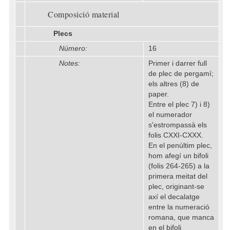
Composició material
Plecs
Número:
16
Notes:
Primer i darrer full
de plec de pergamí;
els altres (8) de
paper.
Entre el plec 7) i 8)
el numerador
s'estrompassà els
folis CXXI-CXXX.
En el penúltim plec,
hom afegí un bifoli
(folis 264-265) a la
primera meitat del
plec, originant-se
axí el decalatge
entre la numeració
romana, que manca
en el bifoli