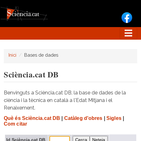
Vés al contingut
Inici
Bases de dades
Sciència.cat DB
Benvinguts a Sciència.cat DB, la base de dades de la
ciència i la tècnica en català a l'Edat Mitjana i el
Renaixement.
Què és Sciència.cat DB
|
Catàleg d'obres
|
Sigles
|
Com citar
Id Sciència.cat DB