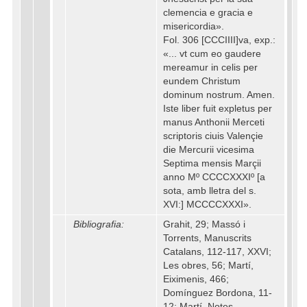
clemencia e gracia e
misericordia».
Fol. 306 [CCCIIII]va, exp.:
«... vt cum eo gaudere
mereamur in celis per
eundem Christum
dominum nostrum. Amen.
Iste liber fuit expletus per
manus Anthonii Merceti
scriptoris ciuis Valençie
die Mercurii vicesima
Septima mensis Marçii
anno Mº CCCCXXXIº [a
sota, amb lletra del s.
XVI:] MCCCCXXXI».
Bibliografia:
Grahit, 29; Massó i
Torrents, Manuscrits
Catalans, 112-117, XXVI;
Les obres, 56; Martí,
Eiximenis, 466;
Domínguez Bordona, 11-
12; Martí, Notes