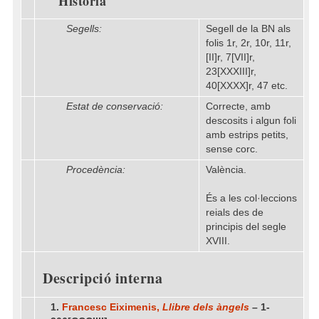
Història
Segells:
Segell de la BN als
folis 1r, 2r, 10r, 11r,
[II]r, 7[VII]r,
23[XXXIII]r,
40[XXXX]r, 47 etc.
Estat de conservació:
Correcte, amb
descosits i algun foli
amb estrips petits,
sense corc.
Procedència:
València.
És a les col·leccions
reials des de
principis del segle
XVIII.
Descripció interna
1.
Francesc Eiximenis,
Llibre dels àngels
– 1-