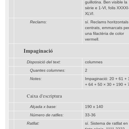
guillotina. Ben visible la
sèrie e 1-VI, folis XXXXI
XLVI.
Reclams:
sí. Reclams horitzontals
centrats, emmarcats pe
una filactèria de color
vermell.
Impaginació
Disposició del text:
columnes
Quantes columnes:
2
Notes:
Impaginació: 20 + 61 + 
+ 64 + 50 × 30 + 190 + 
Caixa d'escriptura
Alçada x base:
190 x 140
Número de ratlles:
33-36
Ratllat:
sí. Sistema de ratllat en