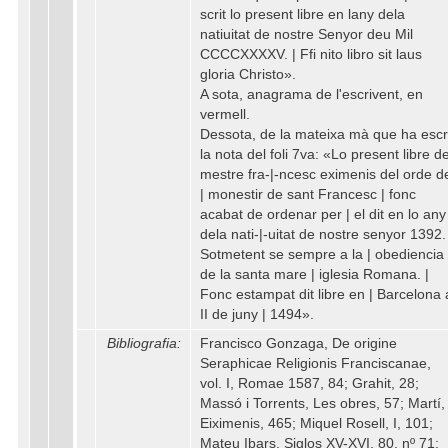
scrit lo present libre en lany dela
natiuitat de nostre Senyor deu Mil
CCCCXXXXV. | Ffi nito libro sit laus
gloria Christo».
A sota, anagrama de l'escrivent, en
vermell.
Dessota, de la mateixa mà que ha escr
la nota del foli 7va: «Lo present libre d
mestre fra-|-ncesc eximenis del orde d
| monestir de sant Francesc | fonc
acabat de ordenar per | el dit en lo any
dela nati-|-uitat de nostre senyor 1392.
Sotmetent se sempre a la | obediencia
de la santa mare | iglesia Romana. |
Fonc estampat dit libre en | Barcelona 
II de juny | 1494».
Bibliografia:
Francisco Gonzaga, De origine
Seraphicae Religionis Franciscanae,
vol. I, Romae 1587, 84; Grahit, 28;
Massó i Torrents, Les obres, 57; Martí,
Eiximenis, 465; Miquel Rosell, I, 101;
Mateu Ibars, Siglos XV-XVI, 80, nº 71;