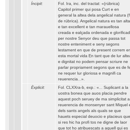
Íncipit:
Fol. Ira, inc. del tractat: «(rúbrica)
Capitol primer qui posa Curt e en
general la altea dela angelical natura (f
de rúbrica). Angelical natura es tan alta
e tan excellent e tan marauellosa
creada e ealçada ordenada e glorifica
per nostre Senyor deu que passa tot
nostre enteniment e seny segons
lestament en que de present correm e
esta mortal vida En tant que de lur alte
e dignitat no podem pensar scriure ne
parlar propriament segons que es de f
ne requer lur gloriosa e magnifi ca
reuerencia...».
Èxplicit:
Fol. CLXXra-b, exp.: «... Suplicant a la
uostra bonea que auos placia pendre
aquest poch seruey de ma simplicitat a
reuerencia de monsenyer sant Miquel 
dels sants angels als quals se que
hauets especial deuocio e placieus qu
si res hic ha profi tos ne digne de laor
que tot ho atribuescats a aquell qui es