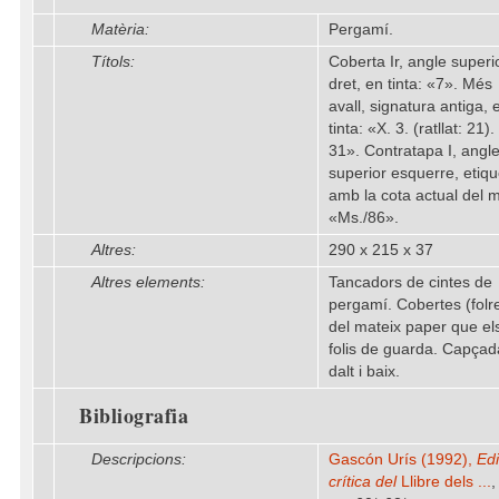
Matèria:
Pergamí.
Títols:
Coberta Ir, angle superi
dret, en tinta: «7». Més
avall, signatura antiga, 
tinta: «X. 3. (ratllat: 21).
31». Contratapa I, angl
superior esquerre, etiqu
amb la cota actual del m
«Ms./86».
Altres:
290 x 215 x 37
Altres elements:
Tancadors de cintes de
pergamí. Cobertes (folr
del mateix paper que el
folis de guarda. Capçad
dalt i baix.
Bibliografia
Descripcions:
Gascón Urís (1992),
Edi
crítica del
Llibre dels ...
,