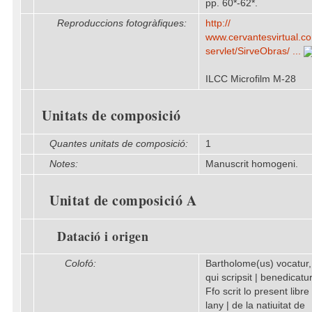
pp. 60*-62*.
Reproduccions fotogràfiques:
http:/​/​
www.cervantesvirtual.co
servlet/​SirveObras/​ ...
ILCC Microfilm M-28
Unitats de composició
Quantes unitats de composició:
1
Notes:
Manuscrit homogeni.
Unitat de composició A
Datació i origen
Colofó:
Bartholome(us) vocatur,
qui scripsit | benedicatur
Ffo scrit lo present libre
lany | de la natiuitat de