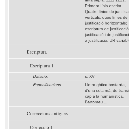
tinta sèpia. 1111 2222.
Primera línia escrita.
Quatre línies de justifica
verticals, dues línies de
justificació horitzontals;
escriptura de justificació
justificació i de justificac
a justificació. UR variabl
Escriptura
Escriptura 1
Datació:
s. XV
Especificacions:
Lletra gòtica bastarda,
d'una sola mà, de transi
cap a la humanística.
Bartomeu ...
Correccions antigues
Correcció 1