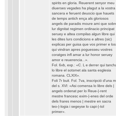
spirits en gloria. Reuerent senyor meu
diuerses vegades ha plagut a la vostra
sancera e feruent deuocio que hauets
de temps antich ença als gloriosos
angels de paradis moure ami que sobr
lur dignitat regimen ordinacio principat
seruey e altea compilas algun libre qui
les dites lurs condicions e altres (sic)
explicas per guisa que vos primer e los
qui vindran apres poguesseu vostres
coratges infl amar a lur honor seruey
amor e reuerencia...».
Fol. 6vb, exp.: «C. L e derrer qui tanch
lo libre el sotsmet ala santa esglesia
romana. CLXIX».
Foli 7r buit. Fol. 7va, inscripció d'una 
del s. XVI: «Asi comensa lo libre dels |
angels ordenat per lo Reue-|-rent
mestre francesc exim-|-enes del orde
dels frares menos | mestre en sacra
teo-|-logia i segeyse lo capi-|-tol
primer».