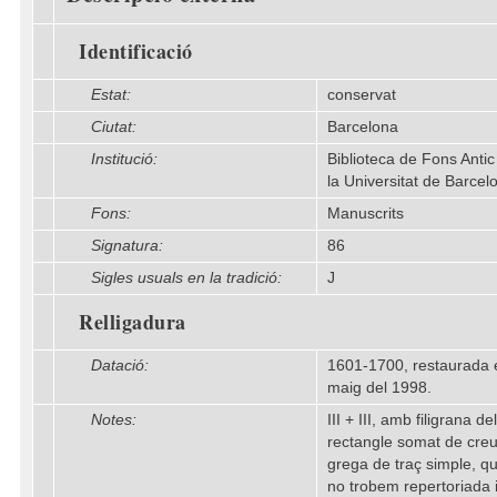
Identificació
Estat:
conservat
Ciutat:
Barcelona
Institució:
Biblioteca de Fons Antic
la Universitat de Barcel
Fons:
Manuscrits
Signatura:
86
Sigles usuals en la tradició:
J
Relligadura
Datació:
1601-1700, restaurada 
maig del 1998.
Notes:
III + III, amb filigrana del
rectangle somat de cre
grega de traç simple, q
no trobem repertoriada 