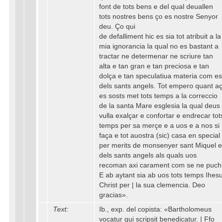
font de tots bens e del qual deuallen
tots nostres bens ço es nostre Senyor
deu. Ço qui
de defalliment hic es sia tot atribuit a la
mia ignorancia la qual no es bastant a
tractar ne determenar ne scriure tan
alta e tan gran e tan preciosa e tan
dolça e tan speculatiua materia com es
dels sants angels. Tot empero quant aç
es sosts met tots temps a la correccio
de la santa Mare esglesia la qual deus
vulla exalçar e confortar e endrecar tot
temps per sa merçe e a uos e a nos si
faça e tot auostra (sic) casa en special
per merits de monsenyer sant Miquel e
dels sants angels als quals uos
recoman axi carament com se ne puch
E ab aytant sia ab uos tots temps Ihes
Christ per | la sua clemencia. Deo
gracias».
Text:
Ib., exp. del copista: «Bartholomeus
vocatur qui scripsit benedicatur. | Ffo