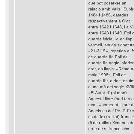
que pot posar-se en
relació amb Valls i Subir
1484 i 1486, datades
respectivament a Olot
entre 1642 i 1648, i a Vi
entre 1643 i 1649. Foli 
guarda inicial Iv, en llapi
vermell, antiga signatur
«21-2-15», repetida al fo
de guarda IIr. Foli de
guarda IIr, angle inferior
dret, en llapis: «Restaur
maig 1998». Foli de
guarda IIIr, a dalt, en tin
d'una mà del segle XVIII
«El Autor d' (al man)
Aquest Llibre (add tertia
man: «nomenat Llibre d
Angels es del Re. P. Fr.
es de fra (ratllat) franc
(fi de ratllat) Ximenes de
orde de s. francesch».