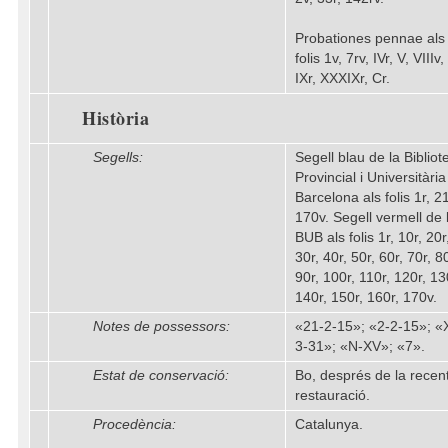
Probationes pennae als
folis 1v, 7rv, IVr, V, VIIIv,
IXr, XXXIXr, Cr.
Història
Segells:
Segell blau de la Bibliot
Provincial i Universitàri
Barcelona als folis 1r, 21
170v. Segell vermell de 
BUB als folis 1r, 10r, 20r
30r, 40r, 50r, 60r, 70r, 80
90r, 100r, 110r, 120r, 13
140r, 150r, 160r, 170v.
Notes de possessors:
«21-2-15»; «2-2-15»; «
3-31»; «N-XV»; «7».
Estat de conservació:
Bo, després de la recen
restauració.
Procedència:
Catalunya.