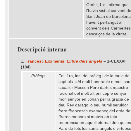
Grahit, l. c., afirma que
l'havia vist al convent d
Sant Joan de Barcelona
havent pertangut al
convent dels Carmelites
descalços de la ciutat.
Descripció interna
1.
Francesc Eiximenis,
Llibre dels àngels
– 1-CLXXVII
(184)
Pròlegs:
Fol. 1ra, inc. del pròleg i de la taula de
capítols: «Al molt honorable e molt sau
caualler Mossen Pere dartes maestre
racional del molt alt princep e senyor
mon senyor en Johan per la gracia de
deu Rey darago lo seu humil seruidor
frare ffrancesch exemeneç del orde de
ffrares menors si mateix ab tota
reuerencia en aquell eternal deu qui es
Pare de tots los sants angels e virtuos