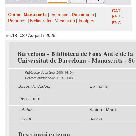
CAT
-
Obres
|
Manuscrits
|
Impresos
|
Documents
|
ESP
-
Persones
|
Bibliografia
|
Vocabulari
|
Imatges
ENG
ms18 (08 / August / 2026)
Barcelona - Biblioteca de Fons Antic de la
Universitat de Barcelona - Manuscrits - 86
Publicació de la fitxa:
2006-08-04
Darrera modificació:
2013-10-08
Bases de dades:
Eiximenis
Descripció
Autor:
Sadurní Martí
Estat:
bàsica
Descripció externa