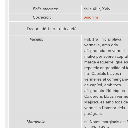
Folis afectats:
folis XIIIr, XVIv.
Corrector:
Anònim
Decoració i jerarquització
Inicials:
Fol. 1ra, inicial blava i
vermella, amb orla
afiligranada en vermell i
malva per sobre i cap al
marge esquerre, que es
repeteix engrandida al fo
Ira. Capitals blaves i
vermelles al començam
de capítol, amb tocs
afiligranats. Rúbriques.
Calderons blaus i vermel
Majúscules amb tocs de
vermell a l'interior dels
paràgrafs.
Marginalia:
sí. Notes marginals als f
2v, 33r, 142rv.