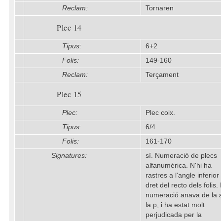
Reclam:
Tornaren
Plec 14
Tipus:
6+2
Folis:
149-160
Reclam:
Terçament
Plec 15
Plec:
Plec coix.
Tipus:
6/4
Folis:
161-170
Signatures:
sí. Numeració de plecs
alfanumèrica. N'hi ha
rastres a l'angle inferior
dret del recto dels folis.
numeració anava de la 
la p, i ha estat molt
perjudicada per la