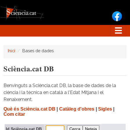
Vés al contingut
Inici
Bases de dades
Sciència.cat DB
Benvinguts a Sciència.cat DB, la base de dades de la
ciència i la tècnica en català a l'Edat Mitjana i el
Renaixement.
Què és Sciència.cat DB
|
Catàleg d'obres
|
Sigles
|
Com citar
Id Sciència.cat DB