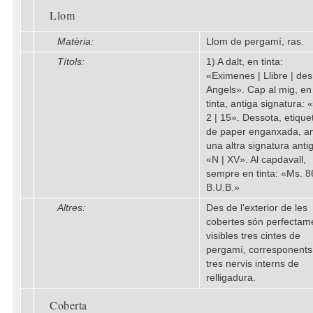
Llom
Matèria:
Llom de pergamí, ras.
Títols:
1) A dalt, en tinta:
«Eximenes | Llibre | des
Angels». Cap al mig, en
tinta, antiga signatura: «
2 | 15». Dessota, etique
de paper enganxada, 
una altra signatura anti
«N | XV». Al capdavall,
sempre en tinta: «Ms. 8
B.U.B.»
Altres:
Des de l'exterior de les
cobertes són perfectam
visibles tres cintes de
pergamí, corresponents
tres nervis interns de
relligadura.
Coberta