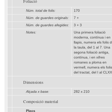
Foliació
Núm. total de folis:
170
Núm. de guardes originals:
7 +
Núm. de guardes afegides:
3 + 3
Notes:
Una primera foliació
moderna, contínua i en
llapis, numera els folis 
la taula, del 1 al 7. Una
segona foliació antiga,
contínua, i en xifres
romanes a ploma en
vermell, numera els foli
del tractat, del I al CLXX
Dimensions
Alçada x base:
282 x 210
Composició material
Plecs