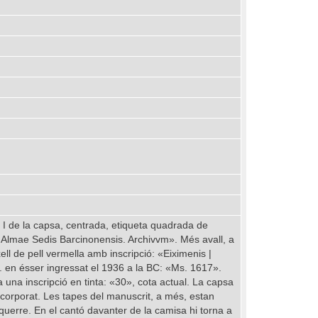
a I de la capsa, centrada, etiqueta quadrada de
m Almae Sedis Barcinonensis. Archivvm». Més avall, a
xell de pell vermella amb inscripció: «Eiximenis |
s. en ésser ingressat el 1936 a la BC: «Ms. 1617».
 una inscripció en tinta: «30», cota actual. La capsa
incorporat. Les tapes del manuscrit, a més, estan
squerre. En el cantó davanter de la camisa hi torna a