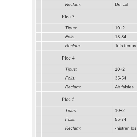
Reclam:
Del cel
Plec 3
Tipus:
10+2
Folis:
15-34
Reclam:
Tots temps
Plec 4
Tipus:
10+2
Folis:
35-54
Reclam:
Ab falsies
Plec 5
Tipus:
10+2
Folis:
55-74
Reclam:
-nistren los