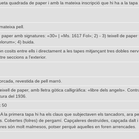
queta quadrada de paper i amb la mateixa inscripció que hi ha a la tapa 
mateixa pell.
de paper amb signatures: «30» | «Ms. 1617 Fol»; 2) - 3) teixell de paper 
elorum»; 4) buida.
ón cosits entre ells i directament a les tapes mitjançant tres dobles nerv
re seccions a l'exterior.
orcada, revestida de pell marró.
eixell de paper, amb lletra gòtica calligràfica: «libre dels angels». Contr
tura del 1936.
x 50
A la primera tapa hi ha els claus que subjectaven els tancadors, ara pe
rs. Cobertes (folres) de pergamí. Capçaleres destruïdes, capçada dalt i 
eres són molt malmesos, potser perquè aquelles en foren arrencades.