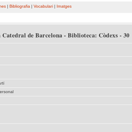
nes
|
Bibliografia
|
Vocabulari
|
Imatges
 Catedral de Barcelona - Biblioteca: Còdexs - 30
rtí
personal