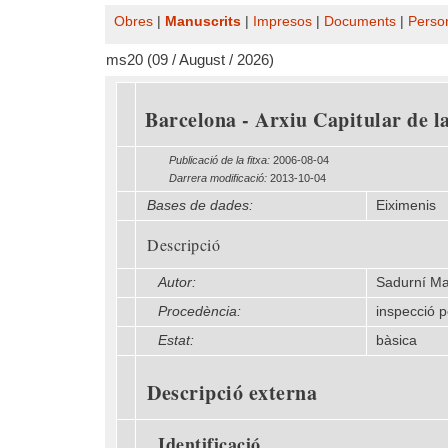
Obres
|
Manuscrits
|
Impresos
|
Documents
|
Perso
ms20 (09 / August / 2026)
Barcelona - Arxiu Capitular de la
Publicació de la fitxa:
2006-08-04
Darrera modificació:
2013-10-04
Bases de dades:
Eiximenis
Descripció
Autor:
Sadurní Ma
Procedència:
inspecció 
Estat:
bàsica
Descripció externa
Identificació