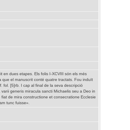
it en dues etapes. Els folis I-XCVIII són els més
a que el manuscrit conté quatre tractats. Fou induït
fol. [5]rb. I cap al final de la seva descripció
varii generis miracula sancti Michaelis seu a Deo in
 fiat de mira constructione et consecratione Ecclesie
am tunc fuisse».