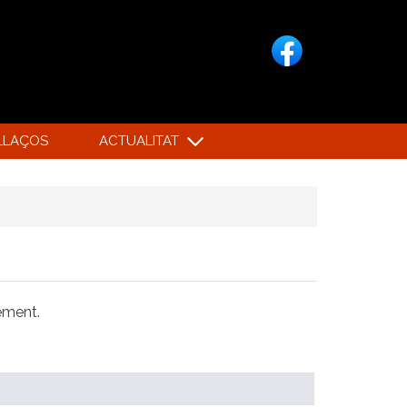
LLAÇOS
ACTUALITAT
xement.