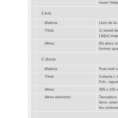
haver l'eti
Llom
Matèria:
Llom de la 
Títols:
1) teixell 
Lib[er] ang
Altres:
Els plecs s
formen quat
Coberta
Matèria:
Post molt c
Títols:
Coberta I, t
Fol», signa
Altres:
305 x 220 
Altres elements:
Tancadors: 
ferro, ente
les canton