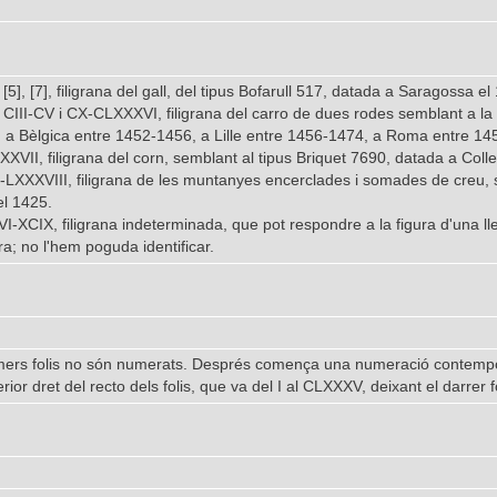
, [5], [7], filigrana del gall, del tipus Bofarull 517, datada a Saragossa el
], CIII-CV i CX-CLXXXVI, filigrana del carro de dues rodes semblant a l
 a Bèlgica entre 1452-1456, a Lille entre 1456-1474, a Roma entre 14
-XXXVII, filigrana del corn, semblant al tipus Briquet 7690, datada a Coll
I-LXXXVIII, filigrana de les muntanyes encerclades i somades de creu, s
el 1425.
VI-XCIX, filigrana indeterminada, que pot respondre a la figura d'una lle
a; no l'hem poguda identificar.
imers folis no són numerats. Després comença una numeració contempor
erior dret del recto dels folis, que va del I al CLXXXV, deixant el darrer