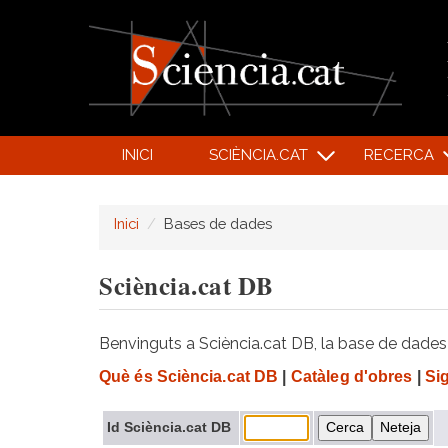
INICI
SCIÈNCIA.CAT
RECERCA
Inici
Bases de dades
Sciència.cat DB
Benvinguts a Sciència.cat DB, la base de dades d
Què és Sciència.cat DB
|
Catàleg d'obres
|
Si
Id Sciència.cat DB