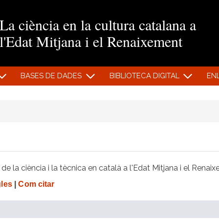
Vés al contingut
La ciència en la cultura catalana a
l'Edat Mitjana i el Renaixement
BASES DE DADES
BIBLIOTECA DIGITAL
EN
e la ciència i la tècnica en català a l'Edat Mitjana i el Renai
gles
|
Com citar