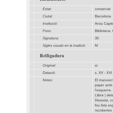
Estat:
conservat
Ciutat:
Barcelona
Institució:
Arxiu Capit
Fons:
Biblioteca:
Signatura:
30
Sigles usuals en la tradició:
M
Relligadura
Original:
sí
Datació:
s. XV - XVI
Notes:
El manuscri
paper amb i
l'esquerre, 
Llibre | de
Dessota, co
fou feta ex
recobertes 