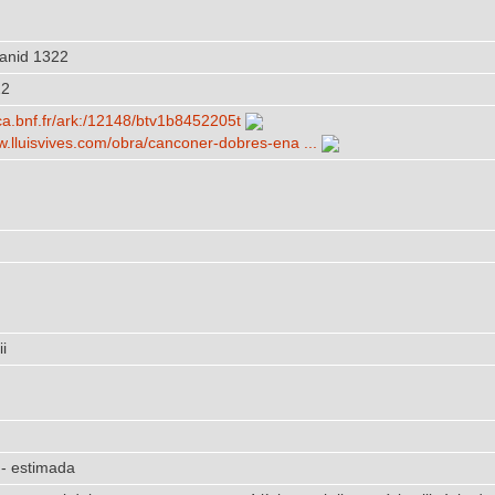
anid 1322
22
llica.bnf.fr/​ark:/​12148/​btv1b8452205t
www.lluisvives.com/​obra/​canconer-dobres-ena ...
i
 - estimada