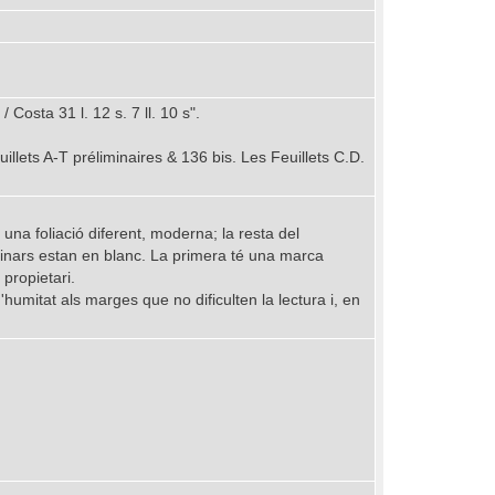
 Costa 31 l. 12 s. 7 ll. 10 s".
euillets A-T préliminaires & 136 bis. Les Feuillets C.D.
 una foliació diferent, moderna; la resta del
minars estan en blanc. La primera té una marca
 propietari.
humitat als marges que no dificulten la lectura i, en