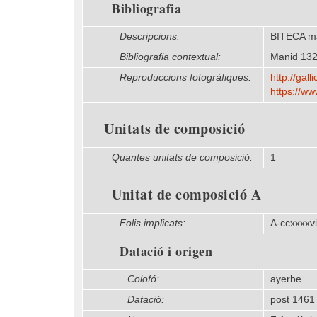
Bibliografia
Descripcions:
BITECA m
Bibliografia contextual:
Manid 13
Reproduccions fotogràfiques:
http:/​/​ga
https:/​/​
Unitats de composició
Quantes unitats de composició:
1
Unitat de composició A
Folis implicats:
A-ccxxxxvii
Datació i origen
Colofó:
ayerbe
Datació:
post 1461