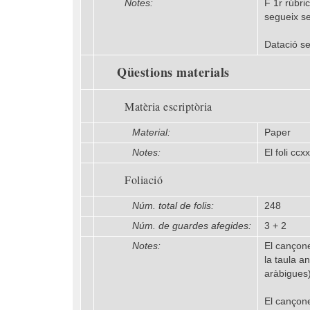
Notes:
F 1r rúbri
segueix se
Datació se
Qüestions materials
Matèria escriptòria
Material:
Paper
Notes:
El foli cc
Foliació
Núm. total de folis:
248
Núm. de guardes afegides:
3 + 2
Notes:
El cançone
la taula a
aràbigues)
El cançone