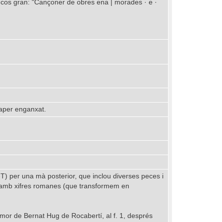
de cos gran: "Cançoner de obres ena | morades · e ·
 paper enganxat.
T) per una mà posterior, que inclou diverses peces i
, amb xifres romanes (que transformem en
mor de Bernat Hug de Rocabertí, al f. 1, després