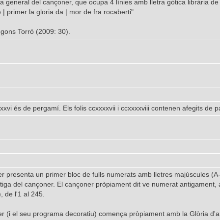
ca general del cançoner, que ocupa 4 línies amb lletra gòtica librària 
 | primer la gloria da | mor de fra rocaberti"
gons Torró (2009: 30).
xxxxvi és de pergamí. Els folis ccxxxxvii i ccxxxxviii contenen afegits de
r presenta un primer bloc de fulls numerats amb lletres majúscules (A-
ntiga del cançoner. El cançoner pròpiament dit ve numerat antigament
, de l'1 al 245.
r (i el seu programa decoratiu) comença pròpiament amb la Glòria d'a