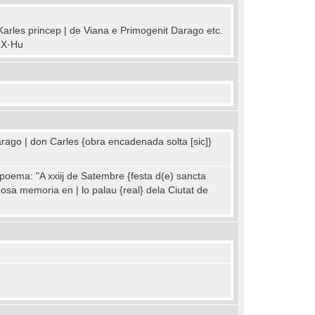
 Karles princep | de Viana e Primogenit Darago etc.
CLX·Hu
arago | don Carles {obra encadenada solta [sic]}
l poema: "A xxiij de Satembre {festa d(e) sancta
osa memoria en | lo palau {real} dela Ciutat de