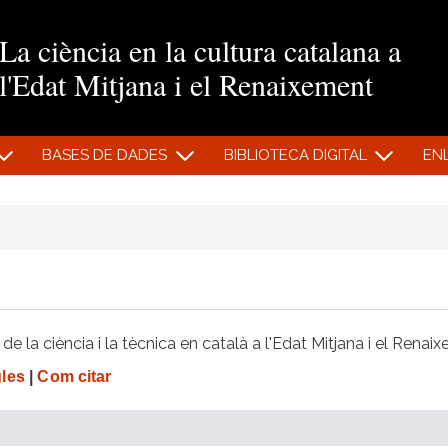
Vés al contingut
La ciència en la cultura catalana a
l'Edat Mitjana i el Renaixement
BASES DE DADES
BIBLIOTECA DIGITAL
EN
e la ciència i la tècnica en català a l'Edat Mitjana i el Renai
gles
|
Com citar