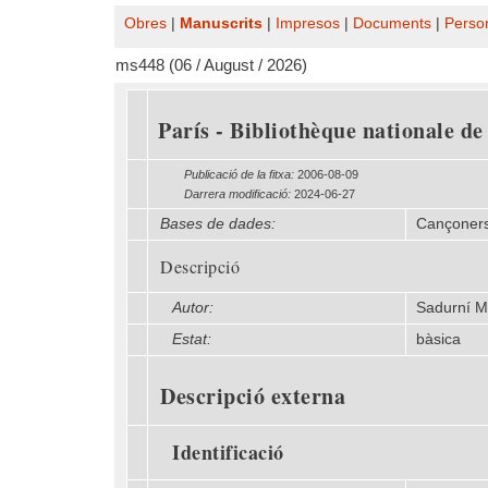
Obres
|
Manuscrits
|
Impresos
|
Documents
|
Perso
ms448 (06 / August / 2026)
París - Bibliothèque nationale de
Publicació de la fitxa:
2006-08-09
Darrera modificació:
2024-06-27
Bases de dades:
Cançoners
Descripció
Autor:
Sadurní Ma
Estat:
bàsica
Descripció externa
Identificació