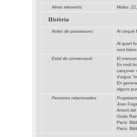
Altres elements:
Mides: 22
Història
Notes de possessors:
Al cinquè f
Al quart fo
sont blanc
Estat de conservació:
El manuscr
En molt bo
cançoner v
d'aigua "In
En general
alguns pun
Persones relacionades:
Propietaris
Joan Foga
Antoni de
Giulio Ra
París: Bi
París: Bib