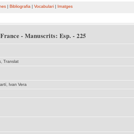
nes
|
Bibliografia
|
Vocabulari
|
Imatges
 France - Manuscrits: Esp. - 225
, Translat
rtí, Ivan Vera