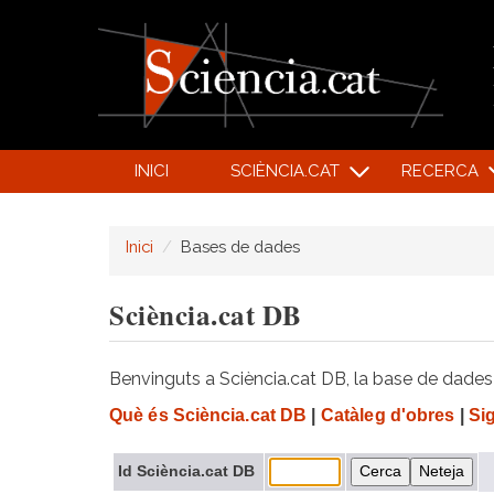
INICI
SCIÈNCIA.CAT
RECERCA
Inici
Bases de dades
Sciència.cat DB
Benvinguts a Sciència.cat DB, la base de dades d
Què és Sciència.cat DB
|
Catàleg d'obres
|
Si
Id Sciència.cat DB