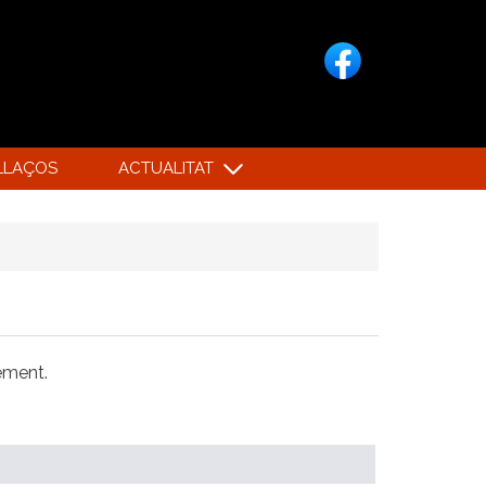
LLAÇOS
ACTUALITAT
xement.