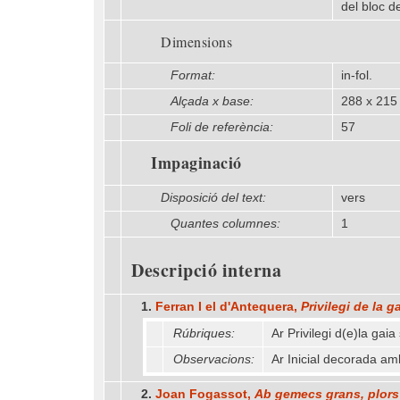
del bloc de
Dimensions
Format:
in-fol.
Alçada x base:
288 x 215
Foli de referència:
57
Impaginació
Disposició del text:
vers
Quantes columnes:
1
Descripció interna
1.
Ferran I el d'Antequera,
Privilegi de la g
Rúbriques:
Ar Privilegi d(e)la gaia
Observacions:
Ar Inicial decorada am
2.
Joan Fogassot,
Ab gemecs grans, plors