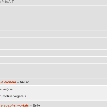
 folis A-T.
aia ciència
– Ar-Bv
 s(ien)cia
b motius vegetals
 e sospirs mortals
– Er-Iv