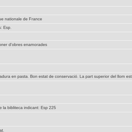
ue nationale de France
: Esp.
ner d'obres enamorades
igadura en pasta. Bon estat de conservació. La part superior del llom 
e la bibliteca indicant: Esp 225
at.