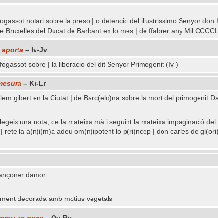
gassot notari sobre la preso | o detencio del illustrissimo Senyor don
la de Bruxelles del Ducat de Barbant en lo mes | de ffabrer any Mil CCC
s aporta
– Iv-Jv
fogassot sobre | la liberacio del dit Senyor Primogenit (Iv )
 mesura
– Kr-Lr
llem gibert en la Ciutat | de Barc(elo)na sobre la mort del primogenit D
i llegeix una nota, de la mateixa mà i seguint la mateixa impaginació de
rete la a(n)i(m)a adeu om(n)ipotent lo p(ri)ncep | don carles de gl(ori)
cançoner damor
sament decorada amb motius vegetals
 preu se paga
– Qv-Rv