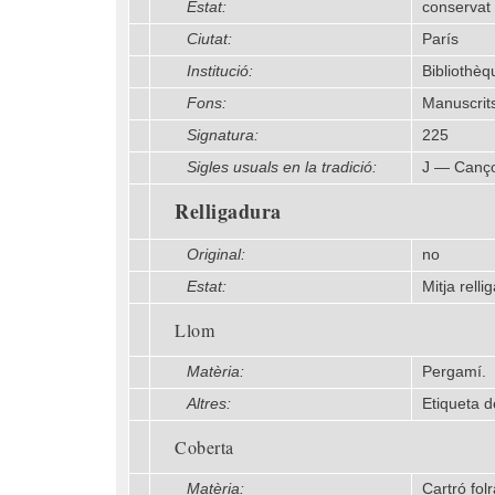
Estat:
conservat
Ciutat:
París
Institució:
Bibliothèq
Fons:
Manuscrits
Signatura:
225
Sigles usuals en la tradició:
J — Canço
Relligadura
Original:
no
Estat:
Mitja rell
Llom
Matèria:
Pergamí.
Altres:
Etiqueta d
Coberta
Matèria:
Cartró folr