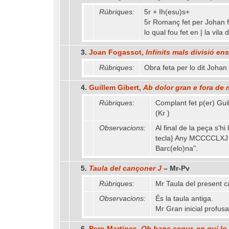
Rúbriques:
5r + Ih(esu)s+
5r Romanç fet per Johan fo
lo qual fou fet en | la vi
3.
Joan Fogassot,
Infinits mals divisió en
Rúbriques:
Obra feta per lo dit Johan 
4.
Guillem Gibert,
Ab dolor gran e fora de
Rúbriques:
Complant fet p(er) Gui
(Kr )
Observacions:
Al final de la peça s'h
tecla} Any MCCCCLXJ | 
Barc(elo)na".
5.
Taula del cançoner J
– Mr-Pv
Rúbriques:
Mr Taula del present 
Observacions:
És la taula antiga.
Mr Gran inicial profu
6.
Pero Martines,
Oh banc segur, en qui lo