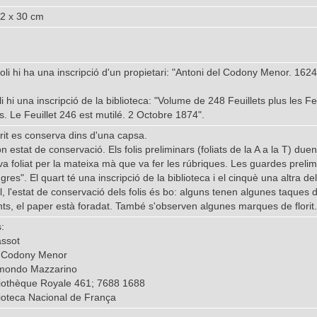
,2 x 30 cm
oli hi ha una inscripció d'un propietari: "Antoni del Codony Menor. 1624 /
li hi una inscripció de la biblioteca: "Volume de 248 Feuillets plus les F
s. Le Feuillet 246 est mutilé. 2 Octobre 1874".
it es conserva dins d'una capsa.
n estat de conservació. Els folis preliminars (foliats de la A a la T) duen
a foliat per la mateixa mà que va fer les rúbriques. Les guardes preli
gres". El quart té una inscripció de la biblioteca i el cinquè una altra del
, l'estat de conservació dels folis és bo: alguns tenen algunes taques d'
ts, el paper està foradat. També s'observen algunes marques de florit.
:
ssot
l Codony Menor
imondo Mazzarino
bliothèque Royale 461; 7688 1688
lioteca Nacional de França