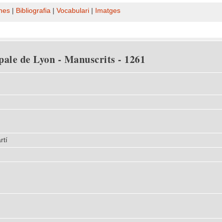
nes
|
Bibliografia
|
Vocabulari
|
Imatges
pale de Lyon - Manuscrits - 1261
rtí