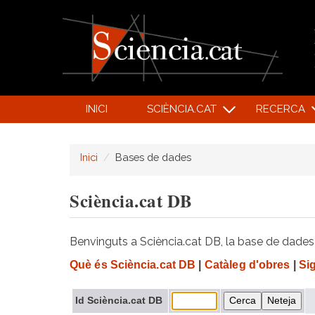
INICI
SCIÈNCIA.CAT
RECERCA
Inici
Bases de dades
Sciència.cat DB
Benvinguts a Sciència.cat DB, la base de dades d
Què és Sciència.cat DB
|
Catàleg d'obres
|
Si
Id Sciència.cat DB