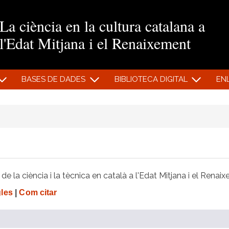
Vés al contingut
La ciència en la cultura catalana a
l'Edat Mitjana i el Renaixement
BASES DE DADES
BIBLIOTECA DIGITAL
EN
e la ciència i la tècnica en català a l'Edat Mitjana i el Renai
gles
|
Com citar