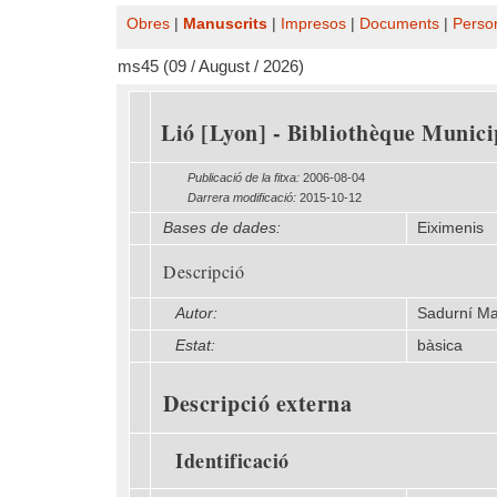
Obres
|
Manuscrits
|
Impresos
|
Documents
|
Perso
ms45 (09 / August / 2026)
Lió [Lyon] - Bibliothèque Munici
Publicació de la fitxa:
2006-08-04
Darrera modificació:
2015-10-12
Bases de dades:
Eiximenis
Descripció
Autor:
Sadurní Ma
Estat:
bàsica
Descripció externa
Identificació