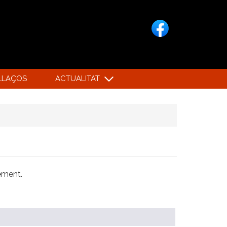
LLAÇOS
ACTUALITAT
xement.