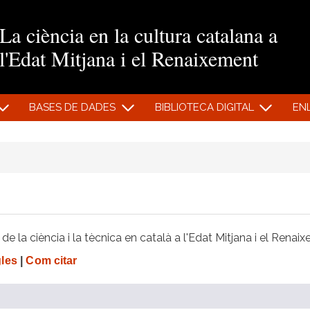
Vés al contingut
La ciència en la cultura catalana a
l'Edat Mitjana i el Renaixement
BASES DE DADES
BIBLIOTECA DIGITAL
EN
e la ciència i la tècnica en català a l'Edat Mitjana i el Renai
gles
|
Com citar