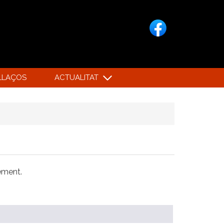
LLAÇOS
ACTUALITAT
xement.