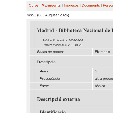
Obres
|
Manuscrits
|
Impresos
|
Documents
|
Perso
ms51 (08 / August / 2026)
Madrid - Biblioteca Nacional de 
Publicació de la fitxa:
2006-08-04
Darrera modificació:
2010-01-25
Bases de dades:
Eiximenis
Descripció
Autor:
S
Procedència:
altra proce
Estat:
bàsica
Descripció externa
Identificació