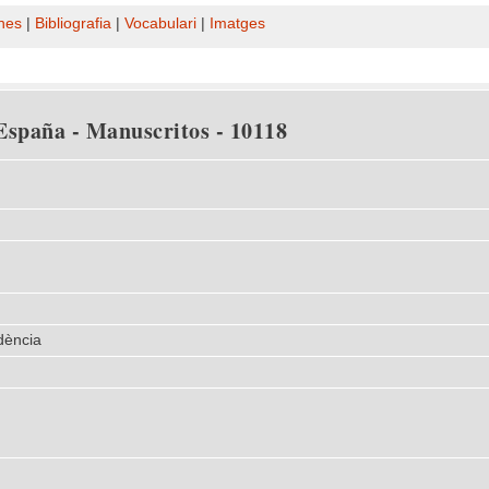
nes
|
Bibliografia
|
Vocabulari
|
Imatges
España - Manuscritos - 10118
dència