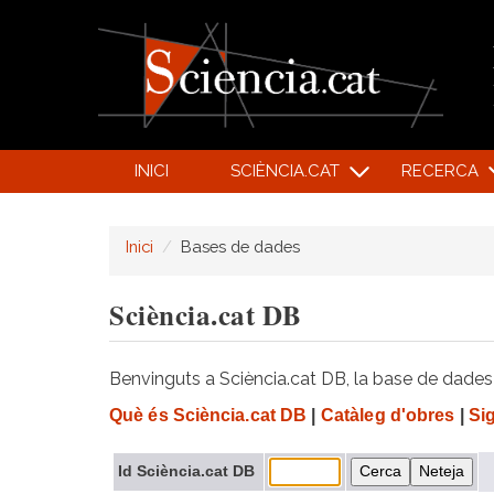
INICI
SCIÈNCIA.CAT
RECERCA
Inici
Bases de dades
Sciència.cat DB
Benvinguts a Sciència.cat DB, la base de dades d
Què és Sciència.cat DB
|
Catàleg d'obres
|
Si
Id Sciència.cat DB