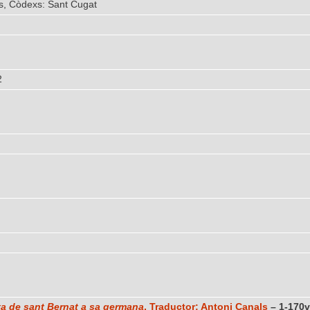
ns, Còdexs: Sant Cugat
2
ta de sant Bernat a sa germana
, Traductor: Antoni Canals
– 1-170v