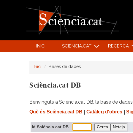
INICI
SCIÈNCIA.CAT
RECERCA
Inici
Bases de dades
Sciència.cat DB
Benvinguts a Sciència.cat DB, la base de dades d
Què és Sciència.cat DB
|
Catàleg d'obres
|
Si
Id Sciència.cat DB