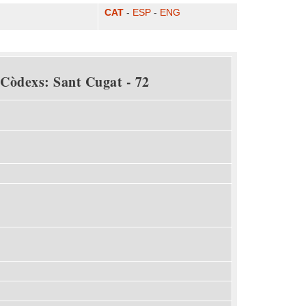
CAT
-
ESP
-
ENG
 Còdexs: Sant Cugat - 72