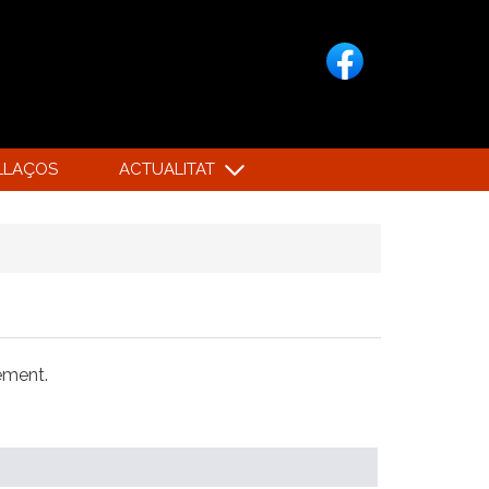
LLAÇOS
ACTUALITAT
xement.