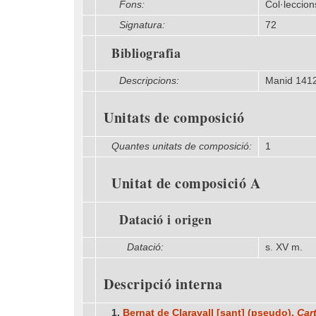
Fons:
Col·leccio
Signatura:
72
Bibliografia
Descripcions:
Manid 141
Unitats de composició
Quantes unitats de composició:
1
Unitat de composició A
Datació i origen
Datació:
s. XV m.
Descripció interna
1.
Bernat de Claravall [sant] (pseudo),
Car