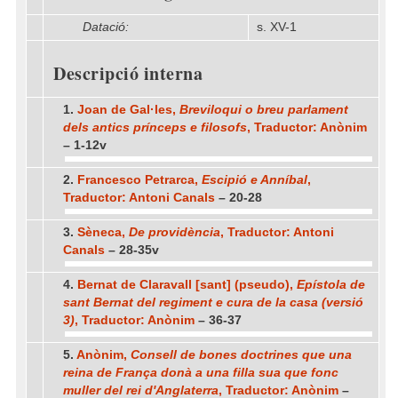
Datació:
s. XV-1
Descripció interna
1.
Joan de Gal·les,
Breviloqui o breu parlament
dels antics prínceps e filosofs
, Traductor: Anònim
– 1-12v
2.
Francesco Petrarca,
Escipió e Anníbal
,
Traductor: Antoni Canals
– 20-28
3.
Sèneca,
De providència
, Traductor: Antoni
Canals
– 28-35v
4.
Bernat de Claravall [sant] (pseudo),
Epístola de
sant Bernat del regiment e cura de la casa (versió
3)
, Traductor: Anònim
– 36-37
5.
Anònim,
Consell de bones doctrines que una
reina de França donà a una filla sua que fonc
muller del rei d'Anglaterra
, Traductor: Anònim
–