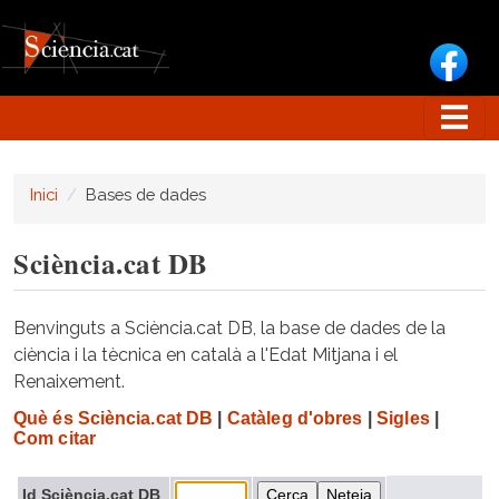
Vés al contingut
Inici
Bases de dades
Sciència.cat DB
Benvinguts a Sciència.cat DB, la base de dades de la
ciència i la tècnica en català a l'Edat Mitjana i el
Renaixement.
Què és Sciència.cat DB
|
Catàleg d'obres
|
Sigles
|
Com citar
Id Sciència.cat DB