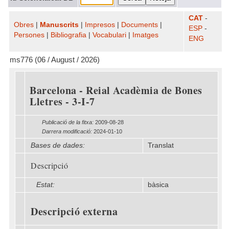
CAT
-
Obres
|
Manuscrits
|
Impresos
|
Documents
|
ESP
-
Persones
|
Bibliografia
|
Vocabulari
|
Imatges
ENG
ms776 (06 / August / 2026)
Barcelona - Reial Acadèmia de Bones
Lletres - 3-I-7
Publicació de la fitxa:
2009-08-28
Darrera modificació:
2024-01-10
Bases de dades:
Translat
Descripció
Estat:
bàsica
Descripció externa