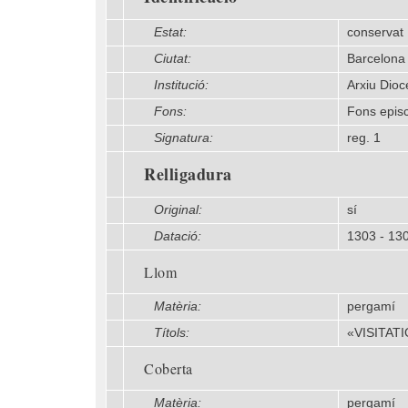
Estat:
conservat
Ciutat:
Barcelona
Institució:
Arxiu Dio
Fons:
Fons episc
Signatura:
reg. 1
Relligadura
Original:
sí
Datació:
1303 - 13
Llom
Matèria:
pergamí
Títols:
«VISITATIO
Coberta
Matèria:
pergamí