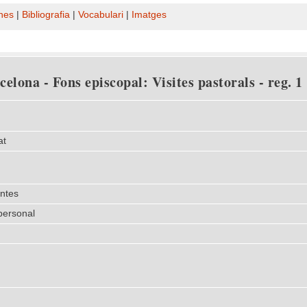
nes
|
Bibliografia
|
Vocabulari
|
Imatges
elona - Fons episcopal: Visites pastorals - reg. 1
at
entes
personal