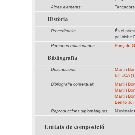
Altres elements:
Tancadors 
Història
Procedència:
És el prim
pel bisbe 
G
Persones relacionades:
Ponç de
Bibliografia
Descripcions:
Martí i Bon
BITECA (1
Bibliografia contextual:
Martí i Bon
Martí i Bo
Martí i Bon
Benito Juli
Reproduccions diplomàtiques:
N'existeix
Unitats de composició