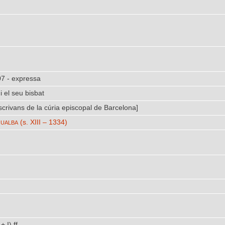
07 - expressa
i el seu bisbat
scrivans de la cúria episcopal de Barcelona]
ualba
(s. XIII – 1334)
+ I) ff.