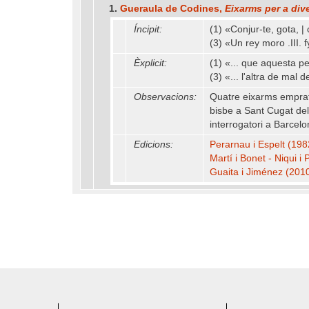
1.
Gueraula de Codines,
Eixarms per a div
Íncipit:
(1) «Conjur-te, gota, | 
(3) «Un rey moro .III. f
Èxplicit:
(1) «... que aquesta p
(3) «... l'altra de mal 
Observacions:
Quatre eixarms emprats 
bisbe a Sant Cugat del 
interrogatori a Barcelo
Edicions:
Perarnau i Espelt (1982)
Martí i Bonet - Niqui i 
Guaita i Jiménez (201