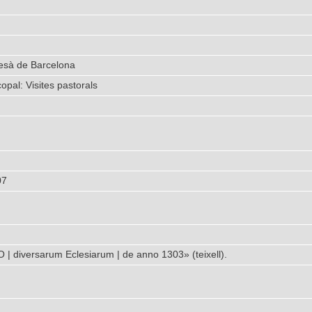
cesà de Barcelona
opal: Visites pastorals
07
 | diversarum Eclesiarum | de anno 1303» (teixell).