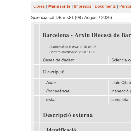
Obres
|
Manuscrits
|
Impresos
|
Documents
|
Perso
Sciència.cat DB ms81 (08 / August / 2026)
Barcelona - Arxiu Diocesà de Barc
Publicació de la fitxa:
2015-03-06
Darrera modificació:
2020-11-05
Bases de dades:
Sciència.c
Descripció
Autor:
Lluís Cifu
Procedència:
inspecció 
Estat:
completa
Descripció externa
Identificació