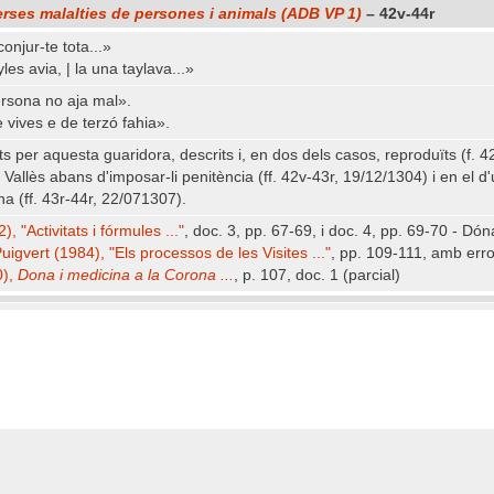
erses malalties de persones i animals (ADB VP 1)
– 42v-44r
conjur-te tota...»
yles avia, | la una taylava...»
ersona no aja mal».
de vives e de terzó fahia».
per aquesta guaridora, descrits i, en dos dels casos, reproduïts (f. 42v)
Vallès abans d'imposar-li penitència (ff. 42v-43r, 19/12/1304) i en el 
na (ff. 43r-44r, 22/071307).
, "Activitats i fórmules ..."
, doc. 3, pp. 67-69, i doc. 4, pp. 69-70 - Dón
Puigvert (1984), "Els processos de les Visites ..."
, pp. 109-111, amb erro
0),
Dona i medicina a la Corona ...
, p. 107, doc. 1 (parcial)