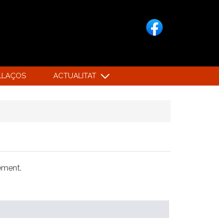
LLAÇOS
ACTUALITAT
xement.