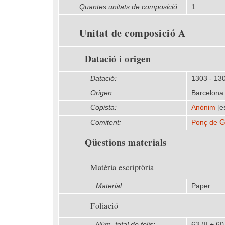
Quantes unitats de composició:
1
Unitat de composició A
Datació i origen
Datació:
1303 - 13
Origen:
Barcelona 
Copista:
Anònim
[e
G
Comitent:
Ponç de
Qüestions materials
Matèria escriptòria
Material:
Paper
Foliació
Núm. total de folis:
63 (II + 60 