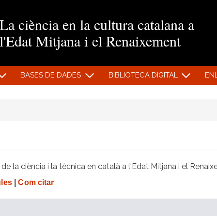
Vés al contingut
La ciència en la cultura catalana a
l'Edat Mitjana i el Renaixement
BASES DE DADES
BIBLIOTECA DIGITAL
EN
e la ciència i la tècnica en català a l'Edat Mitjana i el Renai
gles
|
Com citar