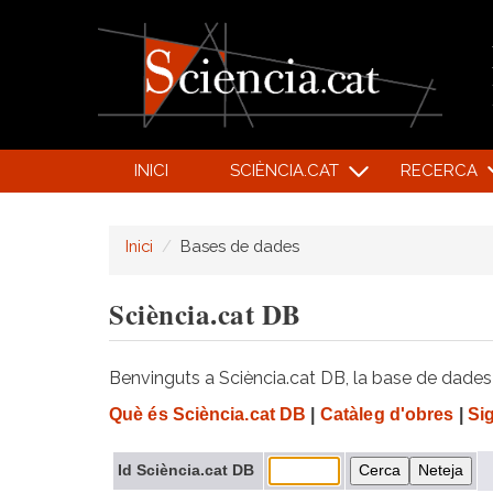
INICI
SCIÈNCIA.CAT
RECERCA
Inici
Bases de dades
Sciència.cat DB
Benvinguts a Sciència.cat DB, la base de dades d
Què és Sciència.cat DB
|
Catàleg d'obres
|
Si
Id Sciència.cat DB