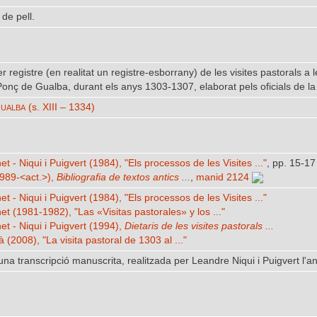
de pell.
er registre (en realitat un registre-esborrany) de les visites pastorals 
Ponç de Gualba, durant els anys 1303-1307, elaborat pels oficials de la
ualba
(s. XIII – 1334)
et - Niqui i Puigvert (1984), "Els processos de les Visites ..."
, pp. 15-17
989-<act.>),
Bibliografia de textos antics ...
,
manid 2124
et - Niqui i Puigvert (1984), "Els processos de les Visites ..."
net (1981-1982), "Las «Visitas pastorales» y los ..."
et - Niqui i Puigvert (1994),
Dietaris de les visites pastorals ...
à (2008), "La visita pastoral de 1303 al ..."
 una transcripció manuscrita, realitzada per Leandre Niqui i Puigvert l'an