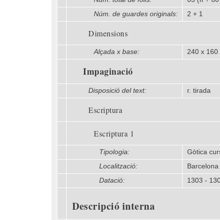
Núm. de guardes originals:
2 + 1
Dimensions
Alçada x base:
240 x 16
Impaginació
Disposició del text:
r. tirada
Escriptura
Escriptura 1
Tipologia:
Gòtica cur
Localització:
Barcelona
Datació:
1303 - 13
Descripció interna