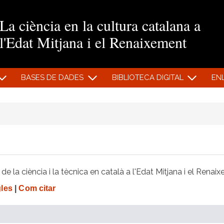
Vés al contingut
La ciència en la cultura catalana a
l'Edat Mitjana i el Renaixement
BASES DE DADES
BIBLIOTECA DIGITAL
EN
e la ciència i la tècnica en català a l'Edat Mitjana i el Renai
gles
|
Com citar