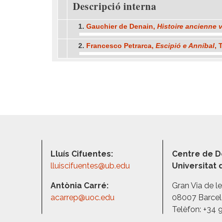
Descripció interna
1.
Gauchier de Denain,
Histoire ancienne
v
2.
Francesco Petrarca,
Escipió e Anníbal
, 
Lluís Cifuentes:
Centre de D
lluiscifuentes@ub.edu
Universitat
Antònia Carré:
Gran Via de l
acarrep@uoc.edu
08007 Barce
Telèfon: +34 