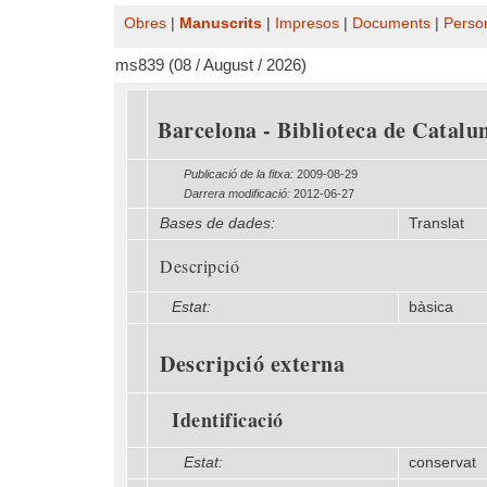
Obres
|
Manuscrits
|
Impresos
|
Documents
|
Perso
ms839 (08 / August / 2026)
Barcelona - Biblioteca de Catalu
Publicació de la fitxa:
2009-08-29
Darrera modificació:
2012-06-27
Bases de dades:
Translat
Descripció
Estat:
bàsica
Descripció externa
Identificació
Estat:
conservat