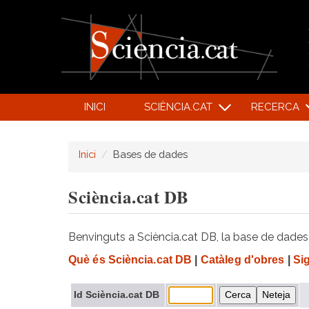
INICI
SCIÈNCIA.CAT
RECERCA
Inici
Bases de dades
Sciència.cat DB
Benvinguts a Sciència.cat DB, la base de dades d
Què és Sciència.cat DB
|
Catàleg d'obres
|
Si
Id Sciència.cat DB