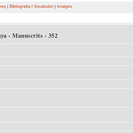
nes
|
Bibliografia
|
Vocabulari
|
Imatges
nya - Manuscrits - 352