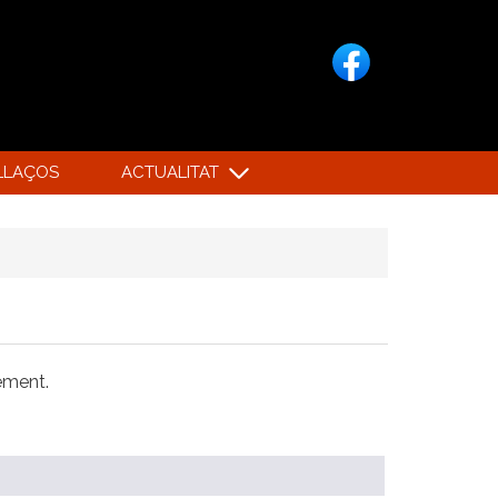
LLAÇOS
ACTUALITAT
xement.