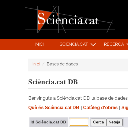
INICI
SCIÈNCIA.CAT
RECERCA
Inici
Bases de dades
Sciència.cat DB
Benvinguts a Sciència.cat DB, la base de dades d
Què és Sciència.cat DB
|
Catàleg d'obres
|
Si
Id Sciència.cat DB