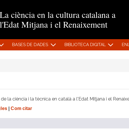
Vés al contingut
La ciència en la cultura catalana a
l'Edat Mitjana i el Renaixement
BASES DE DADES
BIBLIOTECA DIGITAL
EN
e la ciència i la tècnica en català a l'Edat Mitjana i el Renai
gles
|
Com citar