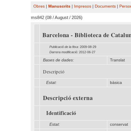
Obres
|
Manuscrits
|
Impresos
|
Documents
|
Perso
ms842 (08 / August / 2026)
Barcelona - Biblioteca de Catalun
Publicació de la fitxa:
2009-08-29
Darrera modificació:
2012-06-27
Bases de dades:
Translat
Descripció
Estat:
bàsica
Descripció externa
Identificació
Estat:
conservat