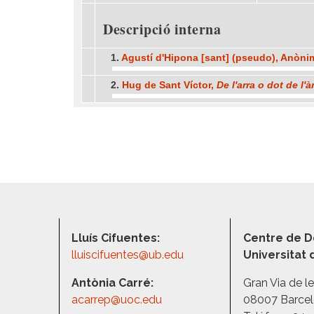
Descripció interna
1.
Agustí d'Hipona [sant] (pseudo), Anòni
2.
Hug de Sant Víctor,
De l'arra o dot de l'
Lluís Cifuentes:
Centre de D
lluiscifuentes@ub.edu
Universitat
Antònia Carré:
Gran Via de l
acarrep@uoc.edu
08007 Barce