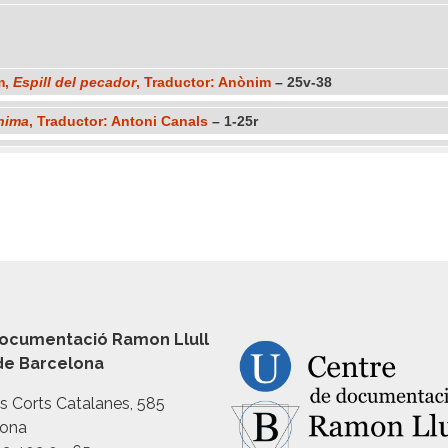
m,
Espill del pecador
, Traductor: Anònim
– 25v-38
ànima
, Traductor: Antoni Canals
– 1-25r
ocumentació Ramon Llull
 de Barcelona
es Corts Catalanes, 585
lona