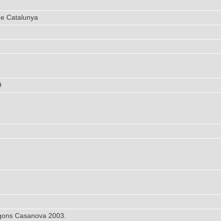
de Catalunya
9
gons Casanova 2003.