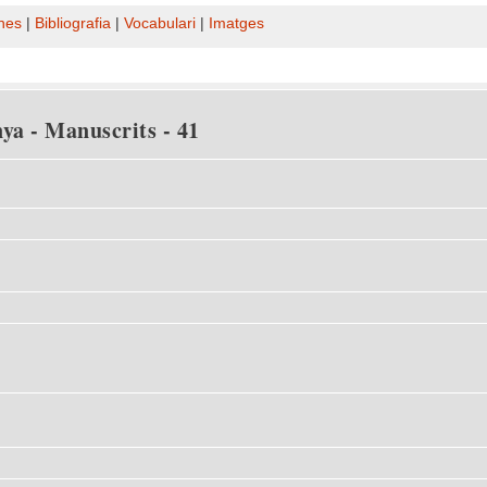
nes
|
Bibliografia
|
Vocabulari
|
Imatges
ya - Manuscrits - 41