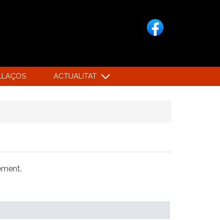
LLAÇOS
ACTUALITAT
xement.