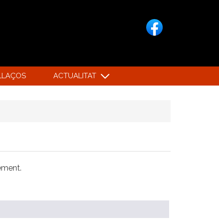
LLAÇOS
ACTUALITAT
xement.