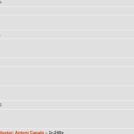
s
1
1
aductor: Antoni Canals
– 1r-240v