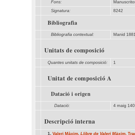
Fons:
Manuscrito
Signatura:
8242
Bibliografia
Bibliografia contextual:
Manid 188
Unitats de composició
Quantes unitats de composició:
1
Unitat de composició A
Datació i origen
Datació:
4 maig 140
Descripció interna
1.
Valeri Màxim,
Llibre de Valeri Màxim
, Tr