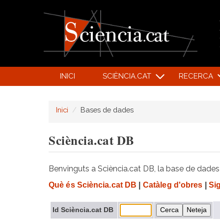
INICI
SCIÈNCIA.CAT
RECERCA
Inici
Bases de dades
Sciència.cat DB
Benvinguts a Sciència.cat DB, la base de dades d
Què és Sciència.cat DB
|
Catàleg d'obres
|
Si
Id Sciència.cat DB