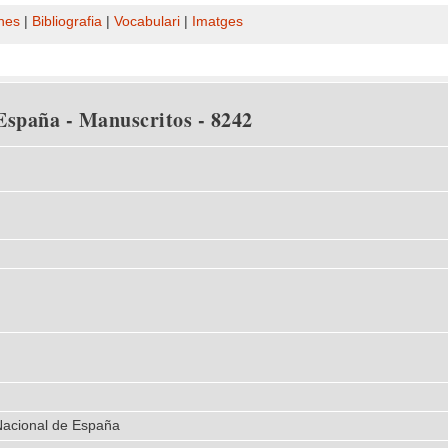
nes
|
Bibliografia
|
Vocabulari
|
Imatges
España - Manuscritos - 8242
 Nacional de España