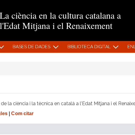
Vés al contingut
La ciència en la cultura catalana a
l'Edat Mitjana i el Renaixement
BASES DE DADES
BIBLIOTECA DIGITAL
EN
e la ciència i la tècnica en català a l'Edat Mitjana i el Renai
gles
|
Com citar