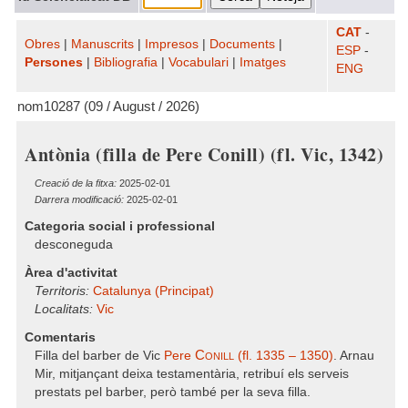
CAT
-
Obres
|
Manuscrits
|
Impresos
|
Documents
|
ESP
-
Persones
|
Bibliografia
|
Vocabulari
|
Imatges
ENG
nom10287 (09 / August / 2026)
Antònia (filla de Pere Conill) (fl. Vic, 1342)
Creació de la fitxa:
2025-02-01
Darrera modificació:
2025-02-01
Categoria social i professional
desconeguda
Àrea d'activitat
Territoris:
Catalunya (Principat)
Localitats:
Vic
Comentaris
Conill
Filla del barber de Vic
Pere
(fl. 1335 – 1350)
. Arnau
Mir, mitjançant deixa testamentària, retribuí els serveis
prestats pel barber, però també per la seva filla.