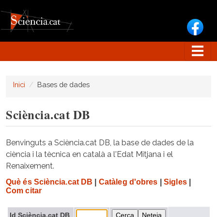
Vés al contingut
Inici
Bases de dades
Sciència.cat DB
Benvinguts a Sciència.cat DB, la base de dades de la
ciència i la tècnica en català a l'Edat Mitjana i el
Renaixement.
Què és Sciència.cat DB
|
Catàleg d'obres
|
Sigles
|
Com citar
Id Sciència.cat DB