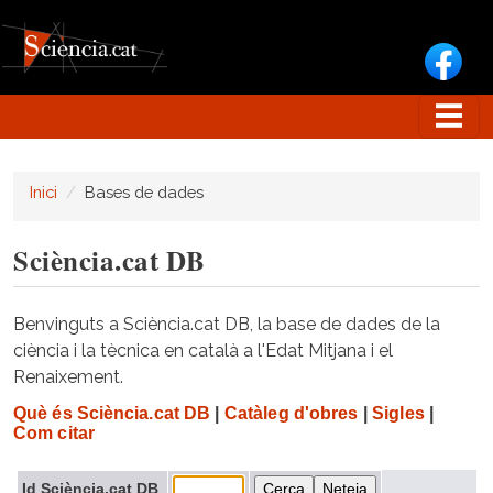
Vés al contingut
Inici
Bases de dades
Sciència.cat DB
Benvinguts a Sciència.cat DB, la base de dades de la
ciència i la tècnica en català a l'Edat Mitjana i el
Renaixement.
Què és Sciència.cat DB
|
Catàleg d'obres
|
Sigles
|
Com citar
Id Sciència.cat DB