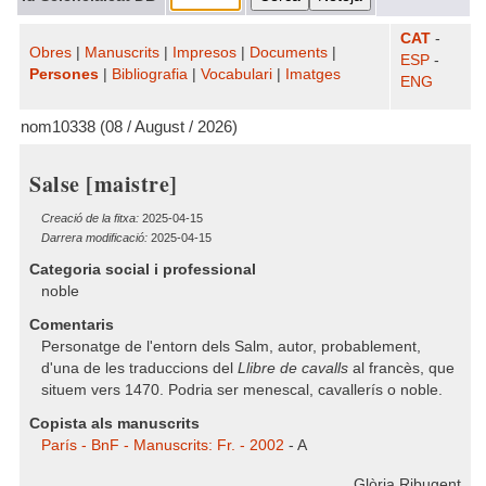
CAT
-
Obres
|
Manuscrits
|
Impresos
|
Documents
|
ESP
-
Persones
|
Bibliografia
|
Vocabulari
|
Imatges
ENG
nom10338 (08 / August / 2026)
Salse [maistre]
Creació de la fitxa:
2025-04-15
Darrera modificació:
2025-04-15
Categoria social i professional
noble
Comentaris
Personatge de l'entorn dels Salm, autor, probablement,
d'una de les traduccions del
Llibre de cavalls
al francès, que
situem vers 1470. Podria ser menescal, cavallerís o noble.
Copista als manuscrits
París - BnF - Manuscrits: Fr. - 2002
- A
Glòria Ribugent