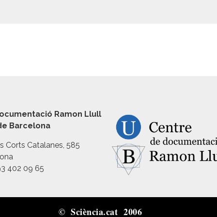
ocumentació Ramon Llull
 de Barcelona
es Corts Catalanes, 585
lona
93 402 09 65
© Sciència.cat 2006