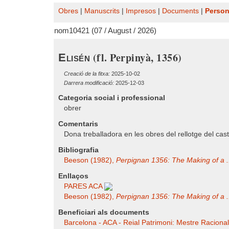
Obres
|
Manuscrits
|
Impresos
|
Documents
|
Perso
nom10421 (07 / August / 2026)
(fl. Perpinyà, 1356)
Elisén
Creació de la fitxa:
2025-10-02
Darrera modificació:
2025-12-03
Categoria social i professional
obrer
Comentaris
Dona treballadora en les obres del rellotge del caste
Bibliografia
Beeson (1982),
Perpignan 1356: The Making of a .
Enllaços
PARES ACA
Beeson (1982),
Perpignan 1356: The Making of a .
Beneficiari als documents
Barcelona - ACA - Reial Patrimoni: Mestre Racional