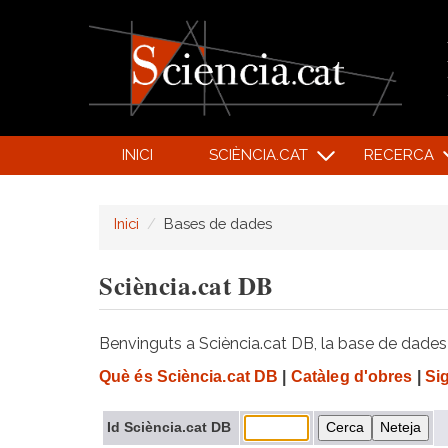
INICI
SCIÈNCIA.CAT
RECERCA
Inici
Bases de dades
Sciència.cat DB
Benvinguts a Sciència.cat DB, la base de dades d
Què és Sciència.cat DB
|
Catàleg d'obres
|
Si
Id Sciència.cat DB