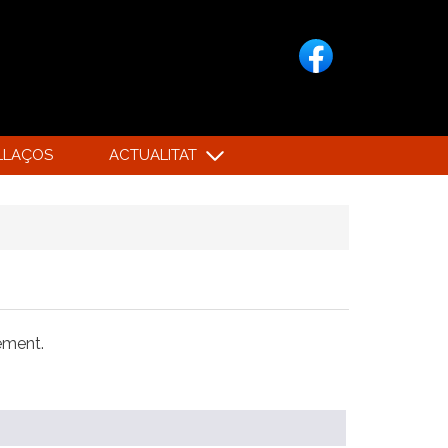
LLAÇOS
ACTUALITAT
xement.