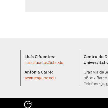
Lluís Cifuentes:
Centre de D
lluiscifuentes@ub.edu
Universitat
Antònia Carré:
Gran Via de l
acarrep@uoc.edu
08007 Barce
Telèfon: +34 