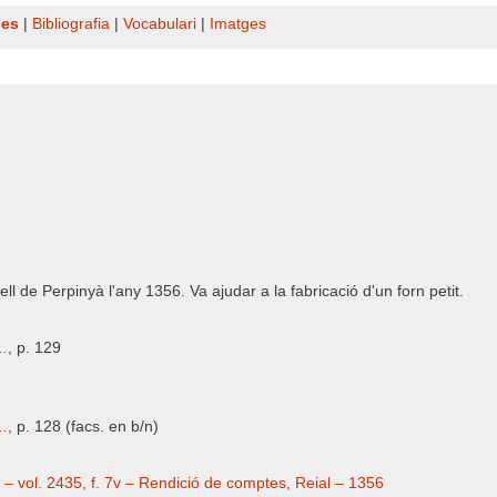
nes
|
Bibliografia
|
Vocabulari
|
Imatges
ll de Perpinyà l'any 1356. Va ajudar a la fabricació d'un forn petit.
..
, p. 129
..
, p. 128 (facs. en b/n)
 – vol. 2435, f. 7v – Rendició de comptes, Reial – 1356