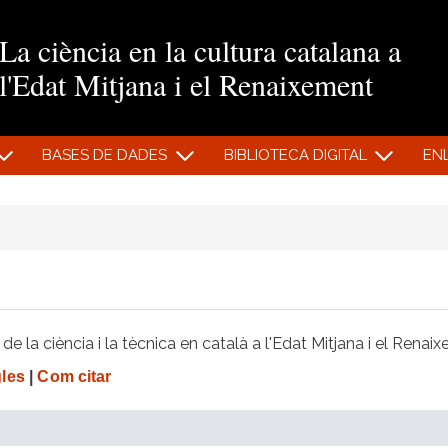
Vés al contingut
La ciència en la cultura catalana a
l'Edat Mitjana i el Renaixement
BASES DE DADES
BIBLIOTECA DIGITAL
EN
e la ciència i la tècnica en català a l'Edat Mitjana i el Renai
gles
|
Com citar