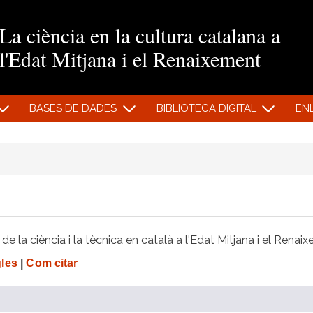
Vés al contingut
La ciència en la cultura catalana a
l'Edat Mitjana i el Renaixement
BASES DE DADES
BIBLIOTECA DIGITAL
EN
e la ciència i la tècnica en català a l'Edat Mitjana i el Renai
gles
|
Com citar