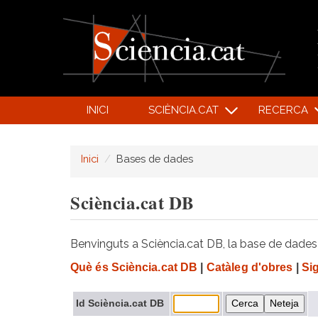
INICI
SCIÈNCIA.CAT
RECERCA
Inici
Bases de dades
Sciència.cat DB
Benvinguts a Sciència.cat DB, la base de dades d
Què és Sciència.cat DB
|
Catàleg d'obres
|
Si
Id Sciència.cat DB