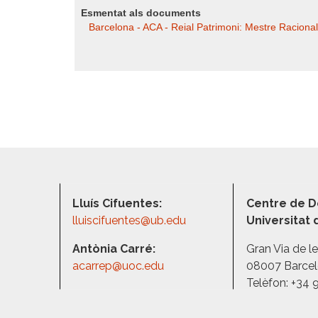
Esmentat als documents
Barcelona - ACA - Reial Patrimoni: Mestre Racional
Lluís Cifuentes:
Centre de D
lluiscifuentes@ub.edu
Universitat
Antònia Carré:
Gran Via de l
acarrep@uoc.edu
08007 Barce
Telèfon: +34 