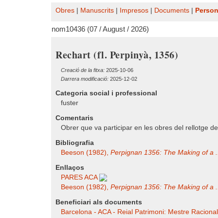
Obres
|
Manuscrits
|
Impresos
|
Documents
|
Perso
nom10436 (07 / August / 2026)
Rechart (fl. Perpinyà, 1356)
Creació de la fitxa:
2025-10-06
Darrera modificació:
2025-12-02
Categoria social i professional
fuster
Comentaris
Obrer que va participar en les obres del rellotge de
Bibliografia
Beeson (1982),
Perpignan 1356: The Making of a .
Enllaços
PARES ACA
Beeson (1982),
Perpignan 1356: The Making of a .
Beneficiari als documents
Barcelona - ACA - Reial Patrimoni: Mestre Racional