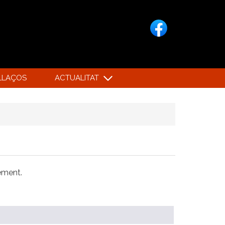
LLAÇOS
ACTUALITAT
xement.