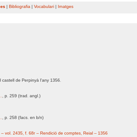
nes
|
Bibliografia
|
Vocabulari
|
Imatges
l castell de Perpinyà l'any 1356.
..
, p. 259 (trad. angl.)
..
, p. 258 (facs. en b/n)
 – vol. 2435, f. 68r – Rendició de comptes, Reial – 1356