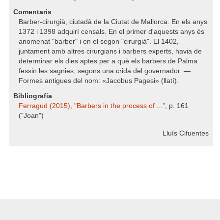
Comentaris
Barber-cirurgià, ciutadà de la Ciutat de Mallorca. En els anys
1372 i 1398 adquirí censals. En el primer d'aquests anys és
anomenat "barber" i en el segon "cirurgià". El 1402,
juntament amb altres cirurgians i barbers experts, havia de
determinar els dies aptes per a què els barbers de Palma
fessin les sagnies, segons una crida del governador. —
Formes antigues del nom: «Jacobus Pagesi» (llatí).
Bibliografia
Ferragud (2015), "Barbers in the process of ..."
, p. 161
("Joan")
Lluís Cifuentes