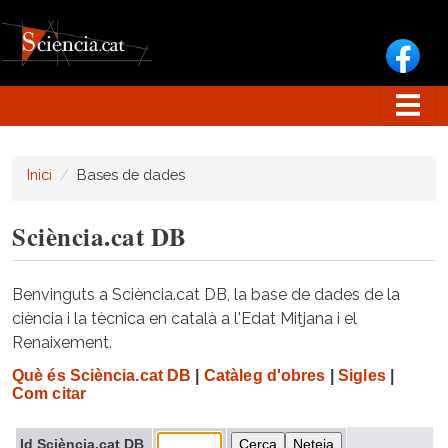
Vés al contingut
Inici
Bases de dades
Sciència.cat DB
Benvinguts a Sciència.cat DB, la base de dades de la
ciència i la tècnica en català a l'Edat Mitjana i el
Renaixement.
Què és Sciència.cat DB
|
Catàleg d'obres
|
Sigles
|
Com citar
Id Sciència.cat DB