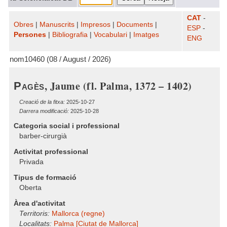
CAT
-
Obres
|
Manuscrits
|
Impresos
|
Documents
|
ESP
-
Persones
|
Bibliografia
|
Vocabulari
|
Imatges
ENG
nom10460 (08 / August / 2026)
, Jaume (fl. Palma, 1372 – 1402)
Pagès
Creació de la fitxa:
2025-10-27
Darrera modificació:
2025-10-28
Categoria social i professional
barber-cirurgià
Activitat professional
Privada
Tipus de formació
Oberta
Àrea d'activitat
Territoris:
Mallorca (regne)
Localitats:
Palma [Ciutat de Mallorca]