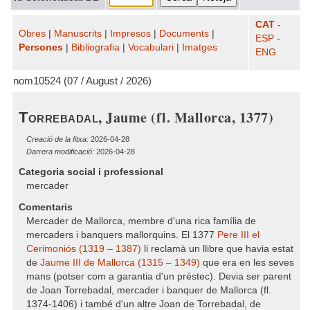
CAT
-
Obres
|
Manuscrits
|
Impresos
|
Documents
|
ESP
-
Persones
|
Bibliografia
|
Vocabulari
|
Imatges
ENG
nom10524 (07 / August / 2026)
, Jaume (fl. Mallorca, 1377)
Torrebadal
Creació de la fitxa:
2026-04-28
Darrera modificació:
2026-04-28
Categoria social i professional
mercader
Comentaris
Mercader de Mallorca, membre d'una rica família de
mercaders i banquers mallorquins. El 1377
Pere III el
Cerimoniós (1319 – 1387)
li reclamà un llibre que havia estat
de
Jaume III de Mallorca (1315 – 1349)
que era en les seves
mans (potser com a garantia d'un préstec). Devia ser parent
de Joan Torrebadal, mercader i banquer de Mallorca (fl.
1374-1406) i també d'un altre Joan de Torrebadal, de