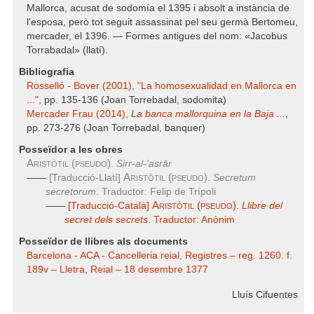
Mallorca, acusat de sodomía el 1395 i absolt a instància de
l'esposa, però tot seguit assassinat pel seu germà Bertomeu,
mercader, el 1396. — Formes antigues del nom: «Jacobus
Torrabadal» (llatí).
Bibliografia
Rosselló - Bover (2001), "La homosexualidad en Mallorca en
..."
, pp. 135-136 (Joan Torrebadal, sodomita)
Mercader Frau (2014),
La banca mallorquina en la Baja ...
,
pp. 273-276 (Joan Torrebadal, banquer)
Posseïdor a les obres
Aristòtil (pseudo)
.
Sirr-al-'asrār
Aristòtil (pseudo)
——
[Traducció-Llatí]
.
Secretum
secretorum
. Traductor: Felip de Trípoli
Aristòtil (pseudo)
——
[Traducció-Català]
.
Llibre del
secret dels secrets
. Traductor: Anònim
Posseïdor de llibres als documents
Barcelona - ACA - Cancelleria reial, Registres – reg. 1260. f.
189v – Lletra, Reial – 18 desembre 1377
Lluís Cifuentes