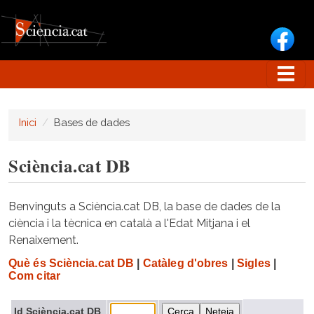
Vés al contingut
Inici
Bases de dades
Sciència.cat DB
Benvinguts a Sciència.cat DB, la base de dades de la
ciència i la tècnica en català a l'Edat Mitjana i el
Renaixement.
Què és Sciència.cat DB
|
Catàleg d'obres
|
Sigles
|
Com citar
Id Sciència.cat DB