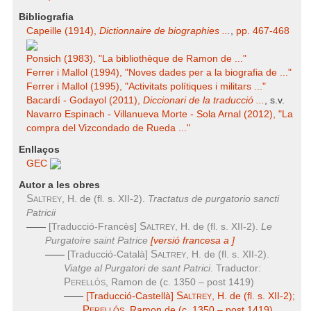
Bibliografia
Capeille (1914),
Dictionnaire de biographies ...
,
pp. 467-468
Ponsich (1983), "La bibliothèque de Ramon de ..."
Ferrer i Mallol (1994), "Noves dades per a la biografia de ..."
Ferrer i Mallol (1995), "Activitats polítiques i militars ..."
Bacardí - Godayol (2011),
Diccionari de la traducció ...
, s.v.
Navarro Espinach - Villanueva Morte - Sola Arnal (2012), "La
compra del Vizcondado de Rueda ..."
Enllaços
GEC
Autor a les obres
Saltrey
, H. de (fl. s. XII-2).
Tractatus de purgatorio sancti
Patricii
Saltrey
——
[Traducció-Francès]
, H. de (fl. s. XII-2).
Le
Purgatoire saint Patrice
[versió francesa
a
]
Saltrey
——
[Traducció-Català]
, H. de (fl. s. XII-2).
Viatge al Purgatori de sant Patrici
. Traductor:
Perellós
, Ramon de (c. 1350 – post 1419)
Saltrey
——
[Traducció-Castellà]
, H. de (fl. s. XII-2);
Perellós
, Ramon de (c. 1350 – post 1419).