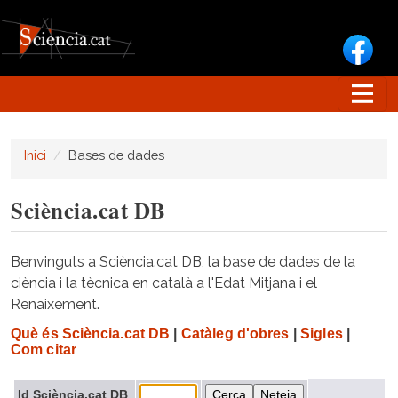
Vés al contingut
Inici
Bases de dades
Sciència.cat DB
Benvinguts a Sciència.cat DB, la base de dades de la
ciència i la tècnica en català a l'Edat Mitjana i el
Renaixement.
Què és Sciència.cat DB
|
Catàleg d'obres
|
Sigles
|
Com citar
Id Sciència.cat DB