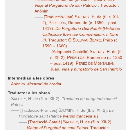
Viaje al Purgatorio de san Patricio
. Traductor:
Anònim
Saltrey
——
[Traducció-Llatí]
, H. de (fl. s. XII-
Perellós
2);
, Ramon de (c. 1350 – post
1419).
De Purgatorio Diui Patritii [Historiae
Catholicae Iberniae Compendium, I, llibre
O'Sullivan Beare
II]
. Traductor:
, Philip (c.
1590 – 1660)
Saltrey
——
[Adaptació-Castellà]
, H. de (fl.
Perellós
s. XII-2);
, Ramon de (c. 1350
Pérez de Montalbán
– post 1419);
,
Juan.
Vida y purgatorio de San Patricio
Intermediari a les obres
Anònim.
Mostrari de brodat
Traductor a les obres
Saltrey
, H. de (fl. s. XII-2).
Tractatus de purgatorio sancti
Patricii
Saltrey
——
[Traducció-Francès]
, H. de (fl. s. XII-2).
Le
Purgatoire saint Patrice
[versió francesa
a
]
Saltrey
——
[Traducció-Català]
, H. de (fl. s. XII-2).
Viatge al Purgatori de sant Patrici
. Traductor: