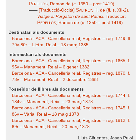
Perellós
, Ramon de (c. 1350 – post 1419)
Saltrey
——
[Traducció-Occità]
, H. de (fl. s. XII-2).
Viatge al Purgatori de sant Patrici
. Traductor:
Perellós
, Ramon de (c. 1350 – post 1419)
Destinatari als documents
Barcelona - ACA - Cancelleria reial, Registres – reg. 1749, ff.
79v-80r – Lletra, Reial – 18 març 1385
Intermediari als documents
Barcelona - ACA - Cancelleria reial, Registres – reg. 1665, f.
95v – Manament, Reial – 6 gener 1382
Barcelona - ACA - Cancelleria reial, Registres – reg. 1870, f.
73v – Manament, Reial – 2 desembre 1388
Posseïdor de llibres als documents
Barcelona - ACA - Cancelleria reial, Registres – reg. 1744, f.
134v – Manament, Reial – 23 març 1378
Barcelona - ACA - Cancelleria reial, Registres – reg. 1745, f.
86v – Vària, Reial – 18 maig 1378
Barcelona - ACA - Cancelleria reial, Registres – reg. 1812, f.
69r – Manament, Reial – 20 març 1378
Lluís Cifuentes, Josep Pujol