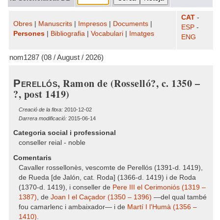
CAT
-
Obres
|
Manuscrits
|
Impresos
|
Documents
|
ESP
-
Persones
|
Bibliografia
|
Vocabulari
|
Imatges
ENG
nom1287 (08 / August / 2026)
, Ramon de (Rosselló?, c. 1350 –
Perellós
?, post 1419)
Creació de la fitxa:
2010-12-02
Darrera modificació:
2015-06-14
Categoria social i professional
conseller reial - noble
Comentaris
Cavaller rossellonès, vescomte de Perellós (1391-d. 1419),
de Rueda [de Jalón, cat. Roda] (1366-d. 1419) i de Roda
(1370-d. 1419), i conseller de
Pere III el Cerimoniós (1319 –
1387)
, de
Joan I el Caçador (1350 – 1396)
—del qual també
fou camarlenc i ambaixador— i de
Martí I l'Humà (1356 –
1410)
.