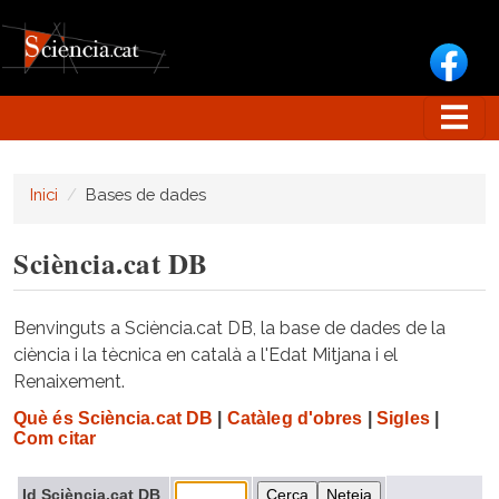
Vés al contingut
Inici
Bases de dades
Sciència.cat DB
Benvinguts a Sciència.cat DB, la base de dades de la
ciència i la tècnica en català a l'Edat Mitjana i el
Renaixement.
Què és Sciència.cat DB
|
Catàleg d'obres
|
Sigles
|
Com citar
Id Sciència.cat DB