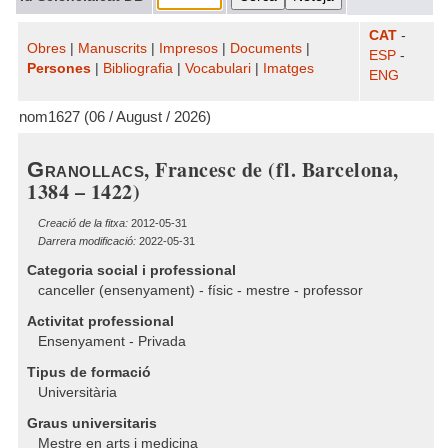
CAT
-
Obres
|
Manuscrits
|
Impresos
|
Documents
|
ESP
-
Persones
|
Bibliografia
|
Vocabulari
|
Imatges
ENG
nom1627 (06 / August / 2026)
, Francesc de (fl. Barcelona,
Granollacs
1384 – 1422)
Creació de la fitxa:
2012-05-31
Darrera modificació:
2022-05-31
Categoria social i professional
canceller (ensenyament) - físic - mestre - professor
Activitat professional
Ensenyament - Privada
Tipus de formació
Universitària
Graus universitaris
Mestre en arts i medicina