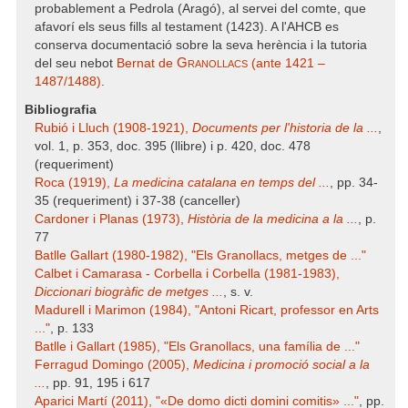
probablement a Pedrola (Aragó), al servei del comte, que
afavorí els seus fills al testament (1423). A l'AHCB es
conserva documentació sobre la seva herència i la tutoria
Granollacs
del seu nebot
Bernat de
(ante 1421 –
1487/1488)
.
Bibliografia
Rubió i Lluch (1908-1921),
Documents per l'historia de la ...
,
vol. 1, p. 353, doc. 395 (llibre) i p. 420, doc. 478
(requeriment)
Roca (1919),
La medicina catalana en temps del ...
, pp. 34-
35 (requeriment) i 37-38 (canceller)
Cardoner i Planas (1973),
Història de la medicina a la ...
, p.
77
Batlle Gallart (1980-1982), "Els Granollacs, metges de ..."
Calbet i Camarasa - Corbella i Corbella (1981-1983),
Diccionari biogràfic de metges ...
, s. v.
Madurell i Marimon (1984), "Antoni Ricart, professor en Arts
..."
, p. 133
Batlle i Gallart (1985), "Els Granollacs, una família de ..."
Ferragud Domingo (2005),
Medicina i promoció social a la
...
, pp. 91, 195 i 617
Aparici Martí (2011), "«De domo dicti domini comitis» ..."
, pp.