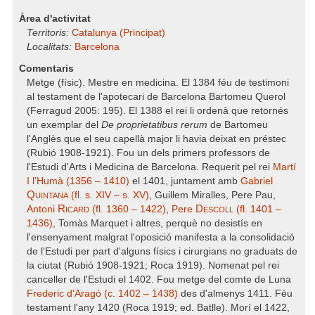
Àrea d'activitat
Territoris:
Catalunya (Principat)
Localitats:
Barcelona
Comentaris
Metge (físic). Mestre en medicina. El 1384 féu de testimoni
al testament de l'apotecari de Barcelona Bartomeu Querol
(Ferragud 2005: 195). El 1388 el rei li ordenà que retornés
un exemplar del
De proprietatibus rerum
de Bartomeu
l'Anglès que el seu capellà major li havia deixat en préstec
(Rubió 1908-1921). Fou un dels primers professors de
l'Estudi d'Arts i Medicina de Barcelona. Requerit pel rei
Martí
I l'Humà (1356 – 1410)
el 1401, juntament amb
Gabriel
Quintana
(fl. s. XIV – s. XV)
, Guillem Miralles, Pere Pau,
Ricard
Descoll
Antoni
(fl. 1360 – 1422)
,
Pere
(fl. 1401 –
1436)
, Tomàs Marquet i altres, perquè no desistís en
l'ensenyament malgrat l'oposició manifesta a la consolidació
de l'Estudi per part d'alguns físics i cirurgians no graduats de
la ciutat (Rubió 1908-1921; Roca 1919). Nomenat pel rei
canceller de l'Estudi el 1402. Fou metge del comte de Luna
Frederic d'Aragó (c. 1402 – 1438)
des d'almenys 1411. Féu
testament l'any 1420 (Roca 1919; ed. Batlle). Morí el 1422,