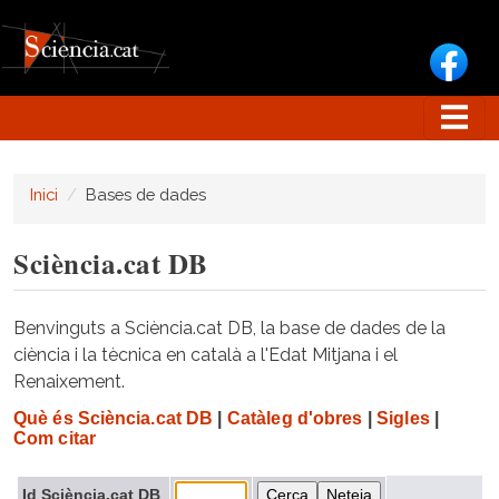
Vés al contingut
Inici
Bases de dades
Sciència.cat DB
Benvinguts a Sciència.cat DB, la base de dades de la
ciència i la tècnica en català a l'Edat Mitjana i el
Renaixement.
Què és Sciència.cat DB
|
Catàleg d'obres
|
Sigles
|
Com citar
Id Sciència.cat DB