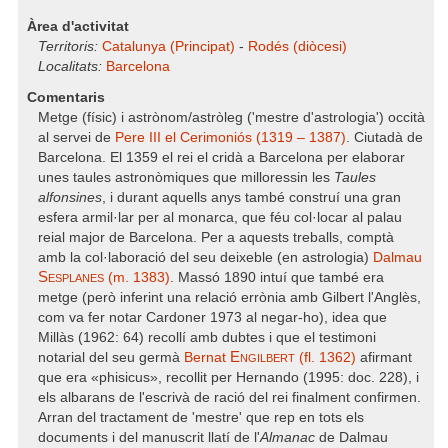
Àrea d'activitat
Territoris:
Catalunya (Principat)
-
Rodés (diòcesi)
Localitats:
Barcelona
Comentaris
Metge (físic) i astrònom/astròleg ('mestre d'astrologia') occità
al servei de
Pere III el Cerimoniós (1319 – 1387)
. Ciutadà de
Barcelona. El 1359 el rei el cridà a Barcelona per elaborar
unes taules astronòmiques que milloressin les
Taules
alfonsines
, i durant aquells anys també construí una gran
esfera armil·lar per al monarca, que féu col·locar al palau
reial major de Barcelona. Per a aquests treballs, comptà
amb la col·laboració del seu deixeble (en astrologia)
Dalmau
Sesplanes
(m. 1383)
. Massó 1890 intuí que també era
metge (però inferint una relació errònia amb Gilbert l'Anglès,
com va fer notar Cardoner 1973 al negar-ho), idea que
Millàs (1962: 64) recollí amb dubtes i que el testimoni
Engilbert
notarial del seu germà
Bernat
(fl. 1362)
afirmant
que era «phisicus», recollit per Hernando (1995: doc. 228), i
els albarans de l'escrivà de ració del rei finalment confirmen.
Arran del tractament de 'mestre' que rep en tots els
documents i del manuscrit llatí de l'
Almanac
de Dalmau