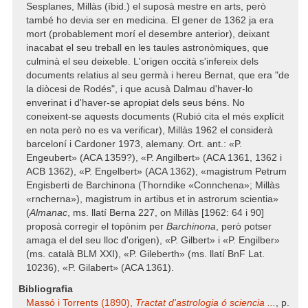
Sesplanes, Millàs (íbid.) el suposà mestre en arts, però
també ho devia ser en medicina. El gener de 1362 ja era
mort (probablement morí el desembre anterior), deixant
inacabat el seu treball en les taules astronòmiques, que
culminà el seu deixeble. L'origen occità s'infereix dels
documents relatius al seu germà i hereu Bernat, que era "de
la diòcesi de Rodés", i que acusà Dalmau d'haver-lo
enverinat i d'haver-se apropiat dels seus béns. No
coneixent-se aquests documents (Rubió cita el més explícit
en nota però no es va verificar), Millàs 1962 el considerà
barceloní i Cardoner 1973, alemany. Ort. ant.: «P.
Engeubert» (ACA 1359?), «P. Angilbert» (ACA 1361, 1362 i
ACB 1362), «P. Engelbert» (ACA 1362), «magistrum Petrum
Engisberti de Barchinona (Thorndike «Connchena»; Millàs
«rncherna»), magistrum in artibus et in astrorum scientia»
(
Almanac
, ms. llatí Berna 227, on Millàs [1962: 64 i 90]
proposà corregir el topònim per
Barchinona
, però potser
amaga el del seu lloc d'origen), «P. Gilbert» i «P. Engilber»
(ms. català BLM XXI), «P. Gileberth» (ms. llatí BnF Lat.
10236), «P. Gilabert» (ACA 1361).
Bibliografia
Massó i Torrents (1890),
Tractat d'astrologia ó sciencia ...
, p.