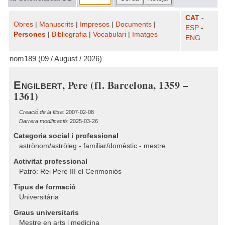
CAT
-
Obres
|
Manuscrits
|
Impresos
|
Documents
|
ESP
-
Persones
|
Bibliografia
|
Vocabulari
|
Imatges
ENG
nom189 (09 / August / 2026)
, Pere (fl. Barcelona, 1359 –
Engilbert
1361)
Creació de la fitxa:
2007-02-08
Darrera modificació:
2025-03-26
Categoria social i professional
astrònom/astròleg - familiar/domèstic - mestre
Activitat professional
Patró: Rei Pere III el Cerimoniós
Tipus de formació
Universitària
Graus universitaris
Mestre en arts i medicina