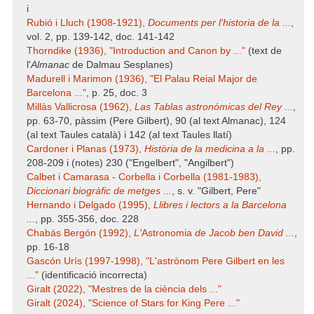
i
Rubió i Lluch (1908-1921),
Documents per l'historia de la ...
,
vol. 2, pp. 139-142, doc. 141-142
Thorndike (1936), "Introduction and Canon by ..."
(text de
l'
Almanac
de Dalmau Sesplanes)
Madurell i Marimon (1936), "El Palau Reial Major de
Barcelona ..."
, p. 25, doc. 3
Millàs Vallicrosa (1962),
Las Tablas astronómicas del Rey ...
,
pp. 63-70, pàssim (Pere Gilbert), 90 (al text Almanac), 124
(al text Taules català) i 142 (al text Taules llatí)
Cardoner i Planas (1973),
Història de la medicina a la ...
, pp.
208-209 i (notes) 230 ("Engelbert", "Angilbert")
Calbet i Camarasa - Corbella i Corbella (1981-1983),
Diccionari biogràfic de metges ...
, s. v. "Gilbert, Pere"
Hernando i Delgado (1995),
Llibres i lectors a la Barcelona
...
, pp. 355-356, doc. 228
Chabás Bergón (1992),
L'
Astronomia
de Jacob ben David ...
,
pp. 16-18
Gascón Urís (1997-1998), "L'astrònom Pere Gilbert en les
..."
(identificació incorrecta)
Giralt (2022), "Mestres de la ciència dels ..."
Giralt (2024), "Science of Stars for King Pere ..."