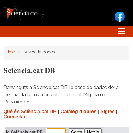
Vés al contingut
Inici
Bases de dades
Sciència.cat DB
Benvinguts a Sciència.cat DB, la base de dades de la
ciència i la tècnica en català a l'Edat Mitjana i el
Renaixement.
Què és Sciència.cat DB
|
Catàleg d'obres
|
Sigles
|
Com citar
Id Sciència.cat DB