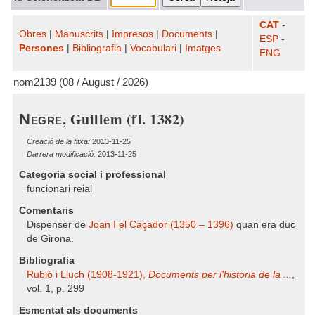
CAT
-
Obres
|
Manuscrits
|
Impresos
|
Documents
|
ESP
-
Persones
|
Bibliografia
|
Vocabulari
|
Imatges
ENG
nom2139 (08 / August / 2026)
, Guillem (fl. 1382)
Negre
Creació de la fitxa:
2013-11-25
Darrera modificació:
2013-11-25
Categoria social i professional
funcionari reial
Comentaris
Dispenser de
Joan I el Caçador (1350 – 1396)
quan era duc
de Girona.
Bibliografia
Rubió i Lluch (1908-1921),
Documents per l'historia de la ...
,
vol. 1, p. 299
Esmentat als documents