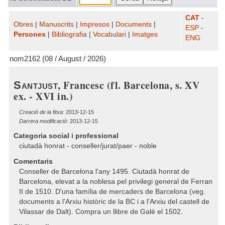
CAT
-
Obres
|
Manuscrits
|
Impresos
|
Documents
|
ESP
-
Persones
|
Bibliografia
|
Vocabulari
|
Imatges
ENG
nom2162 (08 / August / 2026)
, Francesc (fl. Barcelona, s. XV
Santjust
ex. - XVI in.)
Creació de la fitxa:
2013-12-15
Darrera modificació:
2013-12-15
Categoria social i professional
ciutadà honrat - conseller/jurat/paer - noble
Comentaris
Conseller de Barcelona l'any 1495. Ciutadà honrat de
Barcelona, elevat a la noblesa pel privilegi general de Ferran
II de 1510. D'una família de mercaders de Barcelona (veg.
documents a l'Arxiu històric de la BC i a l'Arxiu del castell de
Vilassar de Dalt). Compra un llibre de Galè el 1502.