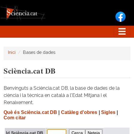
Vés al contingut
Inici
Bases de dades
Sciència.cat DB
Benvinguts a Sciència.cat DB, la base de dades de la
ciència i la tècnica en català a l'Edat Mitjana i el
Renaixement.
Què és Sciència.cat DB
|
Catàleg d'obres
|
Sigles
|
Com citar
Id Sciència.cat DB