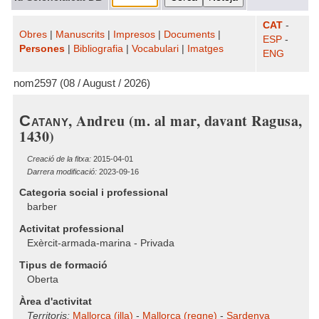
CAT
-
Obres
|
Manuscrits
|
Impresos
|
Documents
|
ESP
-
Persones
|
Bibliografia
|
Vocabulari
|
Imatges
ENG
nom2597 (08 / August / 2026)
, Andreu (m. al mar, davant Ragusa,
Catany
1430)
Creació de la fitxa:
2015-04-01
Darrera modificació:
2023-09-16
Categoria social i professional
barber
Activitat professional
Exèrcit-armada-marina - Privada
Tipus de formació
Oberta
Àrea d'activitat
Territoris:
Mallorca (illa)
-
Mallorca (regne)
-
Sardenya