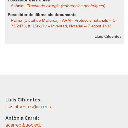
Posseïdor a les obres
Anònim.
Tractat de cirurgia (referències genèriques)
Posseïdor de llibres als documents
Palma [Ciutat de Mallorca] - ARM - Protocols notarials – C-
73/2473, ff. 15r-17v – Inventari, Notarial – 7 agost 1433
Lluís Cifuentes
Lluís Cifuentes:
lluiscifuentes@ub.edu
Antònia Carré:
acarrep@uoc.edu