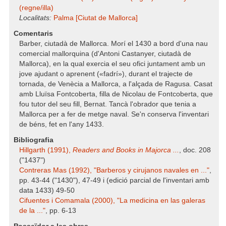
(regne/illa)
Localitats:
Palma [Ciutat de Mallorca]
Comentaris
Barber, ciutadà de Mallorca. Morí el 1430 a bord d'una nau
comercial mallorquina (d'Antoni Castanyer, ciutadà de
Mallorca), en la qual exercia el seu ofici juntament amb un
jove ajudant o aprenent («fadrí»), durant el trajecte de
tornada, de Venècia a Mallorca, a l'alçada de Ragusa. Casat
amb Lluïsa Fontcoberta, filla de Nicolau de Fontcoberta, que
fou tutor del seu fill, Bernat. Tancà l'obrador que tenia a
Mallorca per a fer de metge naval. Se'n conserva l'inventari
de béns, fet en l'any 1433.
Bibliografia
Hillgarth (1991),
Readers and Books in Majorca ...
, doc. 208
("1437")
Contreras Mas (1992), "Barberos y cirujanos navales en ..."
,
pp. 43-44 ("1430"), 47-49 i (edició parcial de l'inventari amb
data 1433) 49-50
Cifuentes i Comamala (2000), "La medicina en las galeras
de la ..."
, pp. 6-13