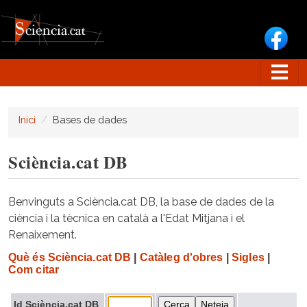
Vés al contingut
Inici
Bases de dades
Sciència.cat DB
Benvinguts a Sciència.cat DB, la base de dades de la
ciència i la tècnica en català a l'Edat Mitjana i el
Renaixement.
Què és Sciència.cat DB
|
Catàleg d'obres
|
Sigles
|
Com citar
Id Sciència.cat DB