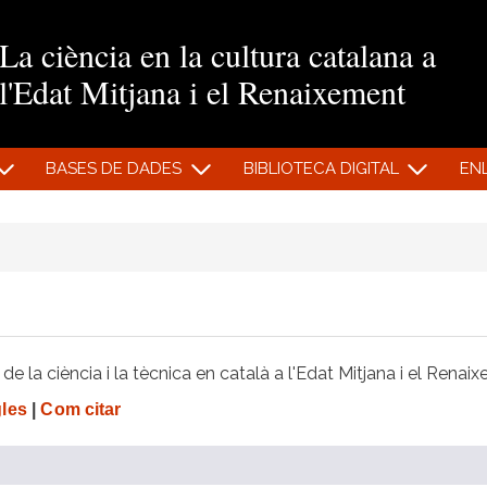
Vés al contingut
La ciència en la cultura catalana a
l'Edat Mitjana i el Renaixement
BASES DE DADES
BIBLIOTECA DIGITAL
EN
e la ciència i la tècnica en català a l'Edat Mitjana i el Renai
gles
|
Com citar