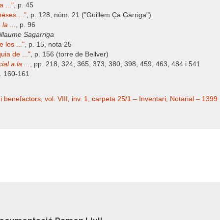
 ..."
, p. 45
eses ..."
, p. 128, núm. 21 ("Guillem Ça Garriga")
la ...
, p. 96
illaume Sagarriga
los ..."
, p. 15, nota 25
ia de ..."
, p. 156 (torre de Bellver)
al a la ...
, pp. 218, 324, 365, 373, 380, 398, 459, 463, 484 i 541
p. 160-161
benefactors, vol. VIII, inv. 1, carpeta 25/1 – Inventari, Notarial – 1399