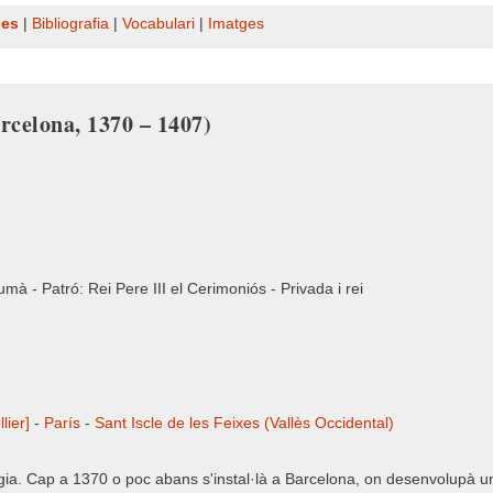
nes
|
Bibliografia
|
Vocabulari
|
Imatges
arcelona, 1370 – 1407)
umà - Patró: Rei Pere III el Cerimoniós - Privada i rei
lier]
-
París
-
Sant Iscle de les Feixes (Vallès Occidental)
gia. Cap a 1370 o poc abans s'instal·là a Barcelona, on desenvolupà una 