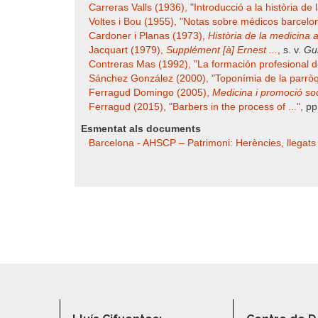
Carreras Valls (1936), "Introducció a la història de la
Voltes i Bou (1955), "Notas sobre médicos barcelon
Cardoner i Planas (1973),
Història de la medicina a 
Jacquart (1979),
Supplément [à] Ernest ...
, s. v.
Gu
Contreras Mas (1992), "La formación profesional de 
Sánchez González (2000), "Toponímia de la parròqu
Ferragud Domingo (2005),
Medicina i promoció soci
Ferragud (2015), "Barbers in the process of ..."
, p
Esmentat als documents
Barcelona - AHSCP – Patrimoni: Herències, llegats i 