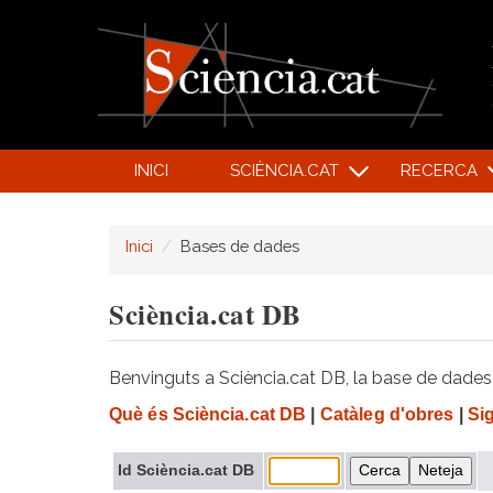
INICI
SCIÈNCIA.CAT
RECERCA
Inici
Bases de dades
Sciència.cat DB
Benvinguts a Sciència.cat DB, la base de dades d
Què és Sciència.cat DB
|
Catàleg d'obres
|
Si
Id Sciència.cat DB