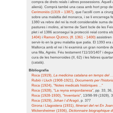
compra de drets reials i altres possessions. Aquel
alienà). Comprà també una casa amb hort prop del P
Cerimoniós (1319 – 1387)
, que l'acollí com a ciru
sobre una malaltia del monarca, i se li encarrega f
1380 va rebre del rei la molt considerable suma de
pastures i molins, al terme de Sant Iscle de les Fe
plet i el 1386 aconseguí la protecció reial contra e
Querol
1404)
i
Ramon
(fl. 1361 - 1400)
assistiren 
servir-lo en la greu malaltia que patia. El 1393 er
Mallorca amb el rei i hi examinà un gran nombre de
una filla, Agnès. Féu testament l'11/10/1407 i deg
cura de les hemorroides (II, 62) i les febres quar
(català).
Bibliografia
Roca (1919),
La medicina catalana en temps del ..
Rubió i Lluch (1908-1921),
Documents per l'historia 
Roca (1924), "Notes medicals històriques ..."
Roca (1928), "La reyna empordanesa"
, pp. 33, 36
Roca (1928-1930), "Inventaris"
, 13/98-99 (1928),
Roca (1929),
Johan I d'Aragó
, p. 377
Girona i Llagostera (1931),
Itinerari del rei En Joan 
Wickersheimer (1936),
Dictionnaire biographique de