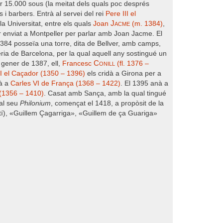
er 15.000 sous (la meitat dels quals poc després
i barbers. Entrà al servei del rei
Pere III el
Jacme
la Universitat, entre els quals
Joan
(m. 1384)
,
ser enviat a Montpeller per parlar amb Joan Jacme. El
1384 posseïa una torre, dita de Bellver, amb camps,
eria de Barcelona, per la qual aquell any sostingué un
Conill
e gener de 1387, ell,
Francesc
(fl. 1376 –
I el Caçador (1350 – 1396)
els cridà a Girona per a
nà a
Carles VI de França (1368 – 1422)
. El 1395 anà a
 (1356 – 1410)
. Casat amb Sança, amb la qual tingué
al seu
Philonium
, començat el 1418, a propòsit de la
atí), «Guillem Çagarriga», «Guillem de ça Guariga»