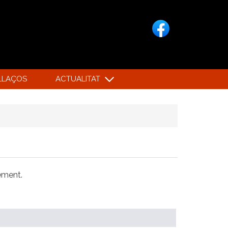
LLAÇOS
ACTUALITAT
xement.