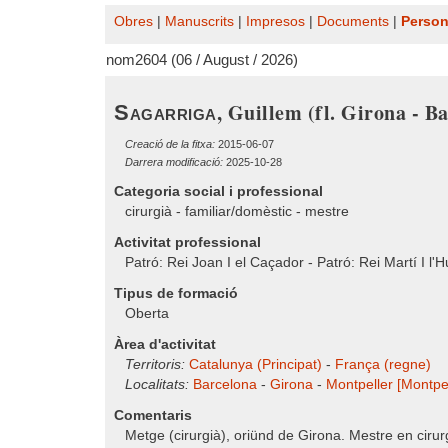
Obres
|
Manuscrits
|
Impresos
|
Documents
|
Perso
nom2604 (06 / August / 2026)
, Guillem (fl. Girona - B
Sagarriga
Creació de la fitxa:
2015-06-07
Darrera modificació:
2025-10-28
Categoria social i professional
cirurgià - familiar/domèstic - mestre
Activitat professional
Patró: Rei Joan I el Caçador - Patró: Rei Martí I l'H
Tipus de formació
Oberta
Àrea d'activitat
Territoris:
Catalunya (Principat)
-
França (regne)
Localitats:
Barcelona
-
Girona
-
Montpeller [Montpel
Comentaris
Metge (cirurgià), oriünd de Girona. Mestre en cirur