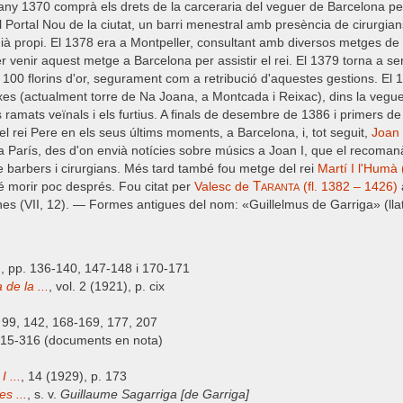
l any 1370 comprà els drets de la carceraria del veguer de Barcelona p
ortal Nou de la ciutat, un barri menestral amb presència de cirurgians 
rgià propi. El 1378 era a Montpeller, consultant amb diversos metges de 
er venir aquest metge a Barcelona per assistir el rei. El 1379 torna a 
 100 florins d'or, segurament com a retribució d'aquestes gestions. El 
ixes (actualment torre de Na Joana, a Montcada i Reixac), dins la vegu
ls ramats veïnals i els furtius. A finals de desembre de 1386 i primers d
el rei Pere en els seus últims moments, a Barcelona, i, tot seguit,
Joan 
a a París, des d'on envià notícies sobre músics a Joan I, que el recoma
 barbers i cirurgians. Més tard també fou metge del rei
Martí I l'Humà
Taranta
ué morir poc després. Fou citat per
Valesc de
(fl. 1382 – 1426)
tanes (VII, 12). — Formes antigues del nom: «Guillelmus de Garriga» (ll
.
, pp. 136-140, 147-148 i 170-171
de la ...
, vol. 2 (1921), p. cix
, 99, 142, 168-169, 177, 207
 315-316 (documents en nota)
I ...
, 14 (1929), p. 173
s ...
, s. v.
Guillaume Sagarriga [de Garriga]