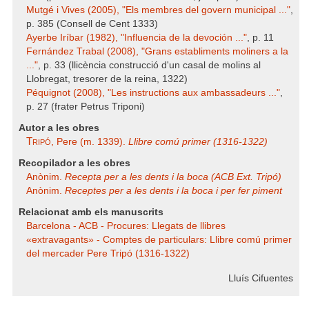
Mutgé i Vives (2005), "Els membres del govern municipal ..."
,
p. 385 (Consell de Cent 1333)
Ayerbe Iríbar (1982), "Influencia de la devoción ..."
, p. 11
Fernández Trabal (2008), "Grans establiments moliners a la
..."
, p. 33 (llicència construcció d'un casal de molins al
Llobregat, tresorer de la reina, 1322)
Péquignot (2008), "Les instructions aux ambassadeurs ..."
,
p. 27 (frater Petrus Triponi)
Autor a les obres
Tripó
, Pere (m. 1339).
Llibre comú primer (1316-1322)
Recopilador a les obres
Anònim.
Recepta per a les dents i la boca (ACB Ext. Tripó)
Anònim.
Receptes per a les dents i la boca i per fer piment
Relacionat amb els manuscrits
Barcelona - ACB - Procures: Llegats de llibres
«extravagants» - Comptes de particulars: Llibre comú primer
del mercader Pere Tripó (1316-1322)
Lluís Cifuentes