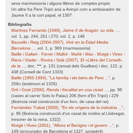
seva marmessoria i alguns llibres de comptes propis.
Un altre fra Pere Tripó anà a Avinyó com a ambaixador de
Jaume II a la cort papal, el 1307.
Bibliografia
Martínez Ferrando (1948),
Jaime II de Aragón: su vida ...
,
vol. 1, pp. 244, 251 i 270; vol. 2, p. 148
Baucells i Reig (2004-2007),
Vivir en la Edad Media:
Barcelona ...
, vol. 1, p. 969 (marmessoria)
Batlle i Gallart - Ferrer i Mallol - Mañé i Mas - Mutgé i Vives -
Riera i Viader - Rovira i Solà (2007),
El «Llibre del Consell»
de la ...
, doc. ***, p. 131 (censal dels Gualbes) i doc. 122, p.
438 (Consell de Cent 1333)
Batlle (1993-1994), "La família i els béns de Pere ..."
, p.
256n (testimoni el 1326)
Ortí i Gost (2000),
Renda i fiscalitat en una ciutat ...
, pp. 98
(cases al carrer Sots lo Palau) 206 (forn d'En Tripó) i 229
(llicència reial construcció d'un forn, de casa del rei)
Fernández Trabal (2000), "En els orígens de la indústria ..."
,
p. 95 (llicència construcció d'un casal de molins al Llobregat,
tresorer de la reina, 1322)
Mutgé i Vives (2001), "Alfons el Benigne i el govern ..."
, p.
149 (procurador de Barcelona el 1327, jurispèrit)