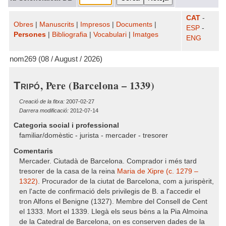
CAT
-
Obres
|
Manuscrits
|
Impresos
|
Documents
|
ESP
-
Persones
|
Bibliografia
|
Vocabulari
|
Imatges
ENG
nom269 (08 / August / 2026)
, Pere (Barcelona – 1339)
Tripó
Creació de la fitxa:
2007-02-27
Darrera modificació:
2012-07-14
Categoria social i professional
familiar/domèstic - jurista - mercader - tresorer
Comentaris
Mercader. Ciutadà de Barcelona. Comprador i més tard
tresorer de la casa de la reina
Maria de Xipre (c. 1279 –
1322)
. Procurador de la ciutat de Barcelona, com a jurispèrit,
en l'acte de confirmació dels privilegis de B. a l'accedir el
tron Alfons el Benigne (1327). Membre del Consell de Cent
el 1333. Mort el 1339. Llegà els seus béns a la Pia Almoina
de la Catedral de Barcelona, on es conserven dades de la