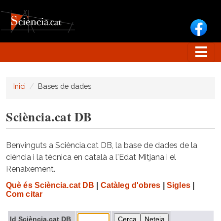
Vés al contingut
Inici
Bases de dades
Sciència.cat DB
Benvinguts a Sciència.cat DB, la base de dades de la
ciència i la tècnica en català a l'Edat Mitjana i el
Renaixement.
Què és Sciència.cat DB
|
Catàleg d'obres
|
Sigles
|
Com citar
Id Sciència.cat DB