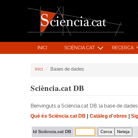
INICI
SCIÈNCIA.CAT
RECERCA
Inici
Bases de dades
Sciència.cat DB
Benvinguts a Sciència.cat DB, la base de dades d
Què és Sciència.cat DB
|
Catàleg d'obres
|
Si
Id Sciència.cat DB