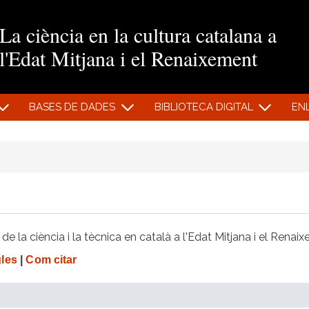
Vés al contingut
La ciència en la cultura catalana a
l'Edat Mitjana i el Renaixement
BASES DE DADES
BIBLIOTECA DIGITAL
EN
e la ciència i la tècnica en català a l'Edat Mitjana i el Renai
gles
|
Com citar