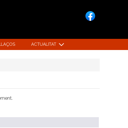
LLAÇOS
ACTUALITAT
xement.