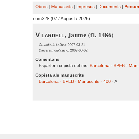
Obres
|
Manuscrits
|
Impresos
|
Documents
|
Perso
nom328 (07 / August / 2026)
, Jaume (fl. 1486)
Vilardell
Creació de la fitxa:
2007-03-21
Darrera modificació:
2007-08-02
Comentaris
Esparter i copista del ms.
Barcelona - BPEB - Manu
Copista als manuscrits
Barcelona - BPEB - Manuscrits - 400
- A