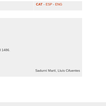
CAT
-
ESP
-
ENG
el 1486.
Sadurní Martí, Lluís Cifuentes